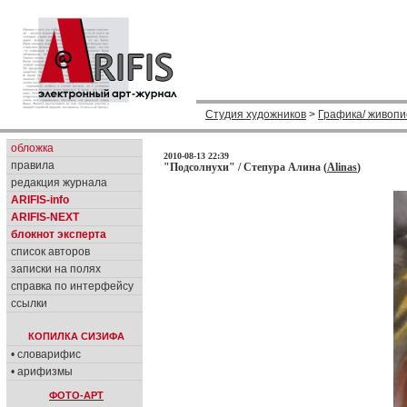
Студия художников
>
Графика/ живопи
обложка
2010-08-13 22:39
правила
"Подсолнухи" / Степура Алина (
Alinas
)
редакция журнала
ARIFIS-info
ARIFIS-NEXT
блокнот эксперта
список авторов
записки на полях
справка по интерфейсу
ссылки
КОПИЛКА СИЗИФА
• словарифис
• арифизмы
ФОТО-АРТ