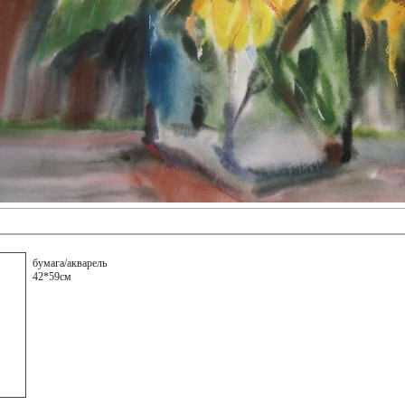
бумага/акварель
42*59см