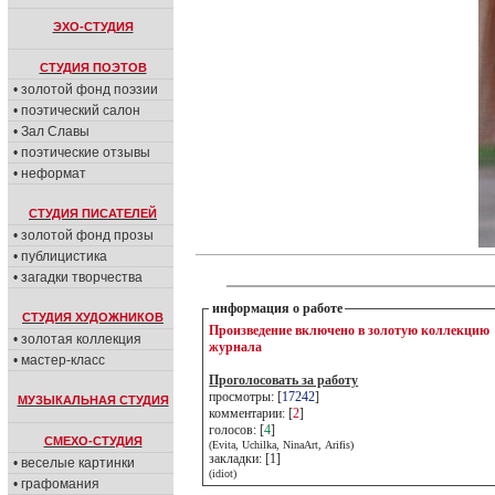
ЭХО-СТУДИЯ
СТУДИЯ ПОЭТОВ
• золотой фонд поэзии
• поэтический салон
• Зал Славы
• поэтические отзывы
• неформат
СТУДИЯ ПИСАТЕЛЕЙ
• золотой фонд прозы
• публицистика
• загадки творчества
информация о работе
СТУДИЯ ХУДОЖНИКОВ
Произведение включено в золотую коллекцию
• золотая коллекция
журнала
• мастер-класс
Проголосовать за работу
просмотры: [
17242
]
МУЗЫКАЛЬНАЯ СТУДИЯ
комментарии: [
2
]
голосов: [
4
]
СМЕХО-СТУДИЯ
(Evita, Uchilka, NinaArt, Arifis)
закладки: [1]
• веселые картинки
(idiot)
• графомания