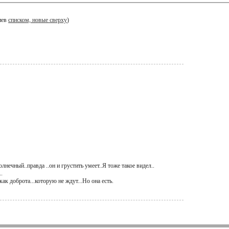
иев
списком, новые сверху
)
лнечный..правда ..он и грустить умеет..Я тоже такое видел..
.
ак доброта...которую не ждут...Но она есть.