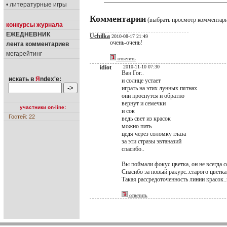
• литературные игры
Комментарии
(выбрать просмотр комментар
конкурсы журнала
ЕЖЕДНЕВНИК
Uchilka
2010-08-17 21:49
очень-очень!
лента комментариев
мегарейтинг
ответить
idiot
2010-11-10 07:30
Ван Гог..
искать в
Я
ndex'е:
и солнце устает
играть на этих лунных пятнах
они проснутся и обратно
вернут и семечки
участники on-line:
и сок
Гостей: 22
ведь свет из красок
можно пить
цедя через соломку глаза
за эти стразы эвтаназий
спасибо..
Вы поймали фокус цветка, он не всегда со
Спасибо за новый ракурс..старого цветка.
Такая рассредоточенность линии красок..к
ответить