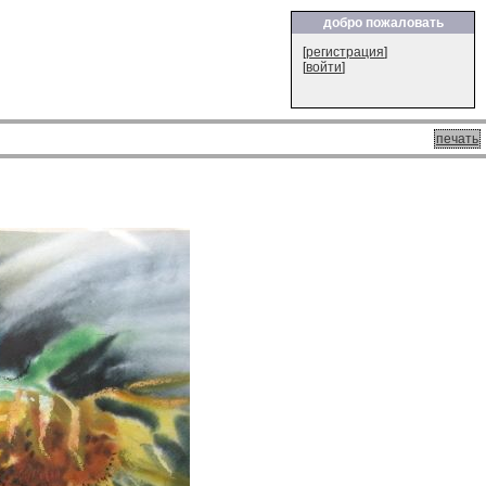
добро пожаловать
[
регистрация
]
[
войти
]
печать