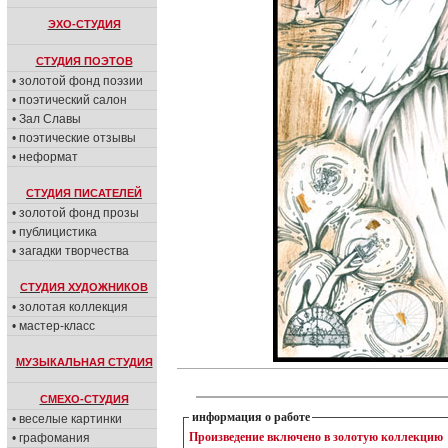
ЭХО-СТУДИЯ
СТУДИЯ ПОЭТОВ
• золотой фонд поэзии
• поэтический салон
• Зал Славы
• поэтические отзывы
• неформат
СТУДИЯ ПИСАТЕЛЕЙ
• золотой фонд прозы
• публицистика
• загадки творчества
СТУДИЯ ХУДОЖНИКОВ
• золотая коллекция
• мастер-класс
МУЗЫКАЛЬНАЯ СТУДИЯ
СМЕХО-СТУДИЯ
информация о работе
• веселые картинки
Произведение включено в золотую коллекцию
• графомания