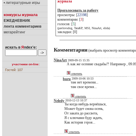
журнала
• литературные игры
Проголосовать за работу
конкурсы журнала
просмотры: [
22198
]
комментарии: [
3
]
ЕЖЕДНЕВНИК
голосов: [
5
]
лента комментариев
(pavlovsdog, TataKP, MSI, NinaArt, elida)
закладки: [0]
мегарейтинг
искать в
Я
ndex'е:
Комментарии
(выбрать просмотр комментар
NinaArt
2009-09-15 15:35
А как же осенние свадьбы?! Например , 09.09
участники on-line:
Гостей: 107
ответить
buru
2009-10-06 10:53
там нет времени...
там свое время...
ответить
Neledy
2010-12-13 10:37
Ты когда нибудь вернёшься,
Может будет снова осень,
От заката до рассвета,
Я с ключами буду ждать,
Как история героя...
ответить