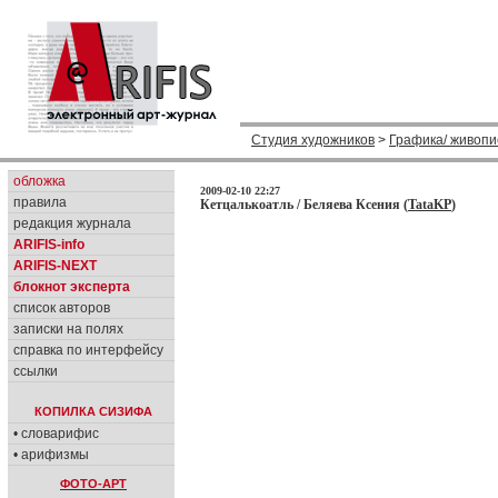
Студия художников
>
Графика/ живопи
обложка
2009-02-10 22:27
правила
Кетцалькоатль / Беляева Ксения (
TataKP
)
редакция журнала
ARIFIS-info
ARIFIS-NEXT
блокнот эксперта
список авторов
записки на полях
справка по интерфейсу
ссылки
КОПИЛКА СИЗИФА
• словарифис
• арифизмы
ФОТО-АРТ