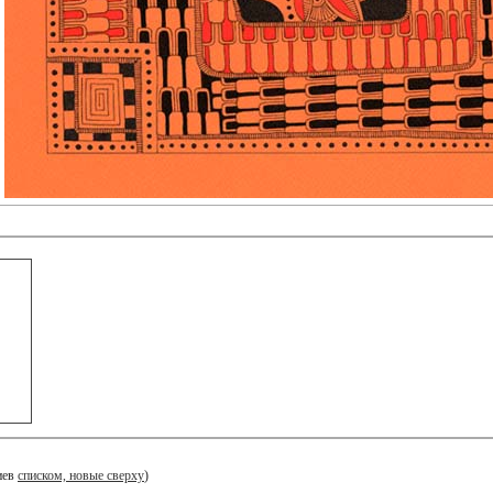
иев
списком, новые сверху
)