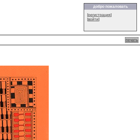
добро пожаловать
[
регистрация
]
[
войти
]
печать