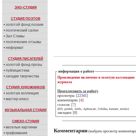
ЭХО-СТУДИЯ
СТУДИЯ ПОЭТОВ
• золотой фонд поэзии
• поэтический салон
• Зал Славы
• поэтические отзывы
• неформат
СТУДИЯ ПИСАТЕЛЕЙ
• золотой фонд прозы
• публицистика
информация о работе
• загадки творчества
Произведение включено в золотую коллекцию
журнала
СТУДИЯ ХУДОЖНИКОВ
Проголосовать за работу
• золотая коллекция
просмотры: [
22341
]
• мастер-класс
комментарии: [
4
]
голосов: [
7
]
(KD, polekh, Arifis, Aphina-art, Uchilka, kuniaev, mickic)
МУЗЫКАЛЬНАЯ СТУДИЯ
закладки: [0]
СМЕХО-СТУДИЯ
• веселые картинки
Комментарии
(выбрать просмотр комментар
• графомания