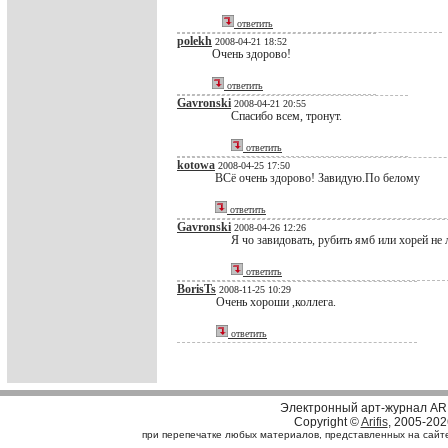
ответить
polekh
2008-04-21 18:52
Очень здорово!
ответить
Gavronski
2008-04-21 20:55
Спасибо всем, тронут.
ответить
kotowa
2008-04-25 17:50
ВСё очень здорово! Завидую.По белому
ответить
Gavronski
2008-04-26 12:26
Я чо завидовать, рубить ямб или хорей не л
ответить
BorisTs
2008-11-25 10:29
Очень хороши ,коллега.
ответить
Электронный арт-журнал AR
Copyright ©
Arifis
, 2005-202
при перепечатке любых материалов, представленных на сайте, 