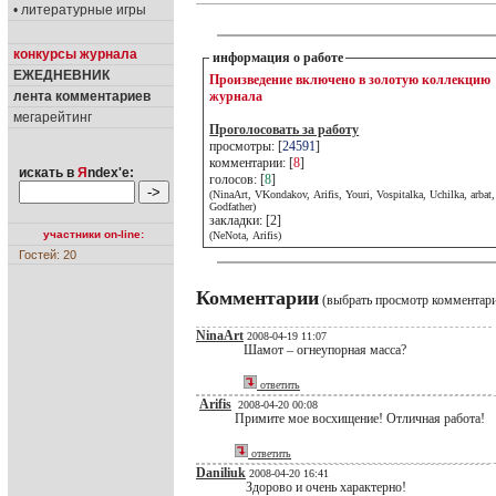
• литературные игры
конкурсы журнала
информация о работе
ЕЖЕДНЕВНИК
Произведение включено в золотую коллекцию
лента комментариев
журнала
мегарейтинг
Проголосовать за работу
просмотры: [
24591
]
комментарии: [
8
]
искать в
Я
ndex'е:
голосов: [
8
]
(NinaArt, VKondakov, Arifis, Youri, Vospitalka, Uchilka, arbat,
Godfather)
закладки: [2]
участники on-line:
(NeNota, Arifis)
Гостей: 20
Комментарии
(выбрать просмотр комментар
NinaArt
2008-04-19 11:07
Шамот – огнеупорная масса?
ответить
Arifis
2008-04-20 00:08
Примите мое восхищение! Отличная работа!
ответить
Daniliuk
2008-04-20 16:41
Здорово и очень характерно!