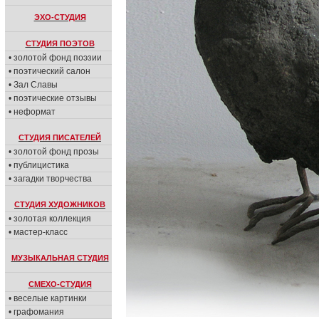
ЭХО-СТУДИЯ
СТУДИЯ ПОЭТОВ
• золотой фонд поэзии
• поэтический салон
• Зал Славы
• поэтические отзывы
• неформат
СТУДИЯ ПИСАТЕЛЕЙ
• золотой фонд прозы
• публицистика
• загадки творчества
СТУДИЯ ХУДОЖНИКОВ
• золотая коллекция
• мастер-класс
МУЗЫКАЛЬНАЯ СТУДИЯ
СМЕХО-СТУДИЯ
• веселые картинки
• графомания