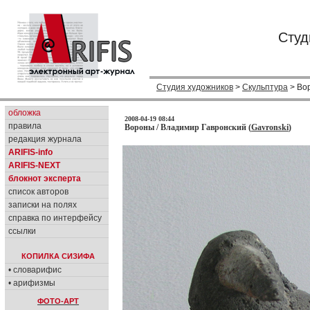
Студ
Студия художников
>
Скульптура
> Во
обложка
2008-04-19 08:44
правила
Вороны / Владимир Гавронский (
Gavronski
)
редакция журнала
ARIFIS-info
ARIFIS-NEXT
блокнот эксперта
список авторов
записки на полях
справка по интерфейсу
ссылки
КОПИЛКА СИЗИФА
• словарифис
• арифизмы
ФОТО-АРТ