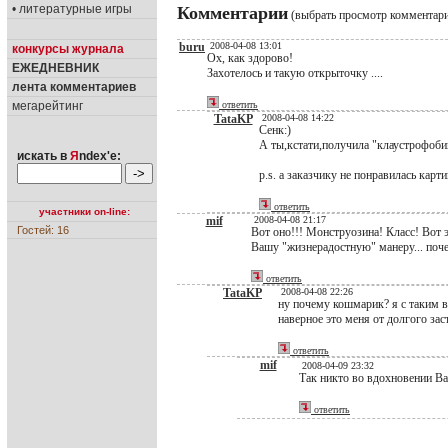
• литературные игры
Комментарии
(выбрать просмотр комментар
buru
2008-04-08 13:01
конкурсы журнала
Ох, как здорово!
ЕЖЕДНЕВНИК
Захотелось и такую открыточку ....
лента комментариев
мегарейтинг
ответить
TataKP
2008-04-08 14:22
Сенк:)
А ты,кстати,получила "клаустрофоби
искать в
Я
ndex'е:
p.s. а заказчику не понравилась карти
ответить
участники on-line:
mif
2008-04-08 21:17
Гостей: 16
Вот оно!!! Монструозина! Класс! Вот 
Вашу "жизнерадостную" манеру... почер
ответить
TataKP
2008-04-08 22:26
ну почему кошмарик? я с таким в
наверное это меня от долгого зас
ответить
mif
2008-04-09 23:32
Так никто во вдохновении Вам
ответить