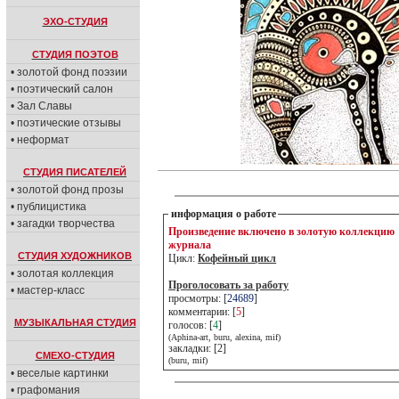
ЭХО-СТУДИЯ
СТУДИЯ ПОЭТОВ
• золотой фонд поэзии
• поэтический салон
• Зал Славы
• поэтические отзывы
• неформат
СТУДИЯ ПИСАТЕЛЕЙ
• золотой фонд прозы
• публицистика
информация о работе
• загадки творчества
Произведение включено в золотую коллекцию
журнала
СТУДИЯ ХУДОЖНИКОВ
Цикл:
Кофейный цикл
• золотая коллекция
Проголосовать за работу
• мастер-класс
просмотры: [
24689
]
комментарии: [
5
]
МУЗЫКАЛЬНАЯ СТУДИЯ
голосов: [
4
]
(Aphina-art, buru, alexina, mif)
закладки: [2]
СМЕХО-СТУДИЯ
(buru, mif)
• веселые картинки
• графомания