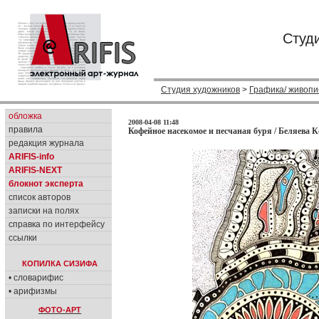
Студ
Студия художников
>
Графика/ живопи
обложка
2008-04-08 11:48
правила
Кофейное насекомое и песчаная буря / Беляева К
редакция журнала
ARIFIS-info
ARIFIS-NEXT
блокнот эксперта
список авторов
записки на полях
справка по интерфейсу
ссылки
КОПИЛКА СИЗИФА
• словарифис
• арифизмы
ФОТО-АРТ