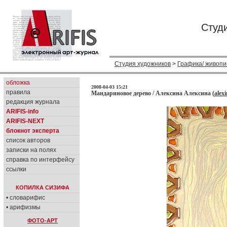
Студ
Студия художников
>
Графика/ живопи
обложка
2008-04-03 15:21
правила
Мандариновое дерево / Алексина Алексина (
alex
редакция журнала
ARIFIS-info
ARIFIS-NEXT
блокнот эксперта
список авторов
записки на полях
справка по интерфейсу
ссылки
КОПИЛКА СИЗИФА
• словарифис
• арифизмы
ФОТО-АРТ