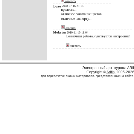
ответить
Buzo
2008-07-16 21:15
прелесть...
отличное сочитание цветов...
отличное паспорту...
ответить
Mokriza
2010-11-10 11:04
Солнечная работа,чувствуется настроение!
ответить
Электронный арт-журнал ARI
Copyright ©
Arifis
, 2005-202
при перепечатке любых материалов, представленных на сайте, с