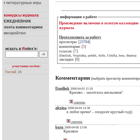
• литературные игры
конкурсы журнала
информация о работе
ЕЖЕДНЕВНИК
Произведение включено в золотую коллекцию
лента комментариев
журнала
мегарейтинг
Проголосовать за работу
просмотры: [
23704
]
комментарии: [
5
]
искать в
Я
ndex'е:
голосов: [
7
]
(Daniliuk, Vospitalka, polekh, Arifis, Uchilka, buru, dharma)
закладки: [0]
участники on-line:
Гостей: 24
Комментарии
(выбрать просмотр комментар
Daniliuk
2008-04-03 15:59
Красиво – захотелось апельсинов!
ответить
alexina
2008-04-04 14:38
в любое время! – плодосит круглый год))
ответить
buru
2008-04-08 13:06
Красивое