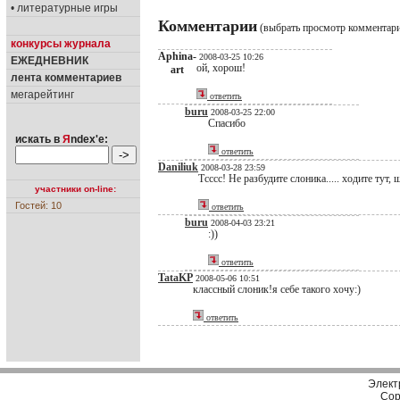
• литературные игры
Комментарии
(выбрать просмотр комментар
конкурсы журнала
Aphina-
2008-03-25 10:26
ЕЖЕДНЕВНИК
ой, хорош!
art
лента комментариев
мегарейтинг
ответить
buru
2008-03-25 22:00
Спасибо
искать в
Я
ndex'е:
ответить
Daniliuk
2008-03-28 23:59
Тсссс! Не разбудите слоника..... ходите тут,
участники on-line:
Гостей: 10
ответить
buru
2008-04-03 23:21
:))
ответить
TataKP
2008-05-06 10:51
классный слоник!я себе такого хочу:)
ответить
Элект
Cop