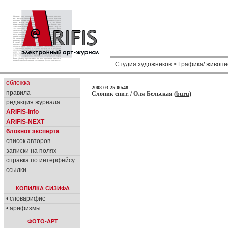
Студия художников
>
Графика/ живопи
обложка
2008-03-25 00:48
правила
Слоник спит. / Оля Бельская (
buru
)
редакция журнала
ARIFIS-info
ARIFIS-NEXT
блокнот эксперта
список авторов
записки на полях
справка по интерфейсу
ссылки
КОПИЛКА СИЗИФА
• словарифис
• арифизмы
ФОТО-АРТ