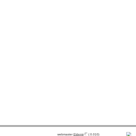
webmaster
Eldemir
( 0.010)