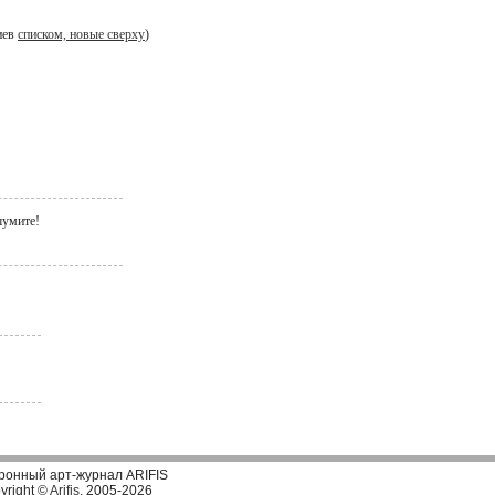
иев
списком, новые сверху
)
 шумите!
ронный арт-журнал ARIFIS
yright ©
Arifis
, 2005-2026