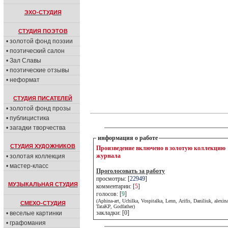
ЭХО-СТУДИЯ
СТУДИЯ ПОЭТОВ
• золотой фонд поэзии
• поэтический салон
• Зал Славы
• поэтические отзывы
• неформат
СТУДИЯ ПИСАТЕЛЕЙ
• золотой фонд прозы
• публицистика
• загадки творчества
информация о работе
СТУДИЯ ХУДОЖНИКОВ
Произведение включено в золотую коллекцию
журнала
• золотая коллекция
• мастер-класс
Проголосовать за работу
просмотры: [
22949
]
МУЗЫКАЛЬНАЯ СТУДИЯ
комментарии: [
5
]
голосов: [
9
]
(Aphina-art, Uchilka, Vospitalka, Lenn, Arifis, Daniliuk, alexin
СМЕХО-СТУДИЯ
TataKP, Godfather)
закладки: [0]
• веселые картинки
• графомания