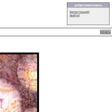
добро пожаловать
[
регистрация
]
[
войти
]
печать