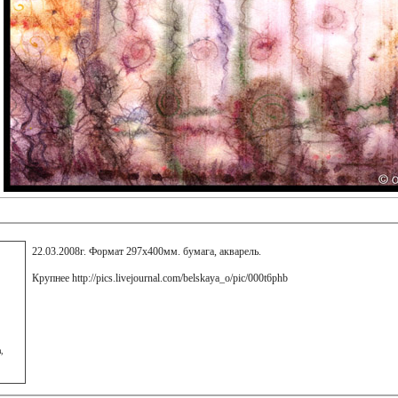
22.03.2008г. Формат 297х400мм. бумага, акварель.
Крупнее http://pics.livejournal.com/belskaya_o/pic/000t6phb
a,