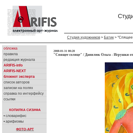
Студ
Студия художников
>
Батик
> "Спящее 
обложка
2008-01-31 00:28
правила
"Спящее солнце" / Данилюк Ольга - Игрушки о
редакция журнала
ARIFIS-info
ARIFIS-NEXT
блокнот эксперта
список авторов
записки на полях
справка по интерфейсу
ссылки
КОПИЛКА СИЗИФА
• словарифис
• арифизмы
ФОТО-АРТ