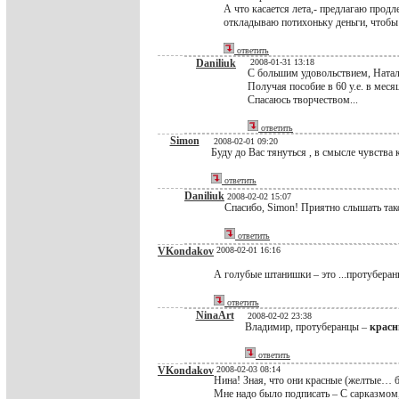
А что касается лета,- предлагаю продле
откладываю потихоньку деньги, чтобы 
ответить
Daniliuk
2008-01-31 13:18
С большим удовольствием, Наталь
Получая пособие в 60 у.е. в меся
Спасаюсь творчеством...
ответить
Simon
2008-02-01 09:20
Буду до Вас тянуться , в смысле чувства
ответить
Daniliuk
2008-02-02 15:07
Спасибо, Simon! Приятно слышать тако
ответить
VKondakov
2008-02-01 16:16
А голубые штанишки – это ...протуберанц
ответить
NinaArt
2008-02-02 23:38
Владимир, протуберанцы –
красн
ответить
VKondakov
2008-02-03 08:14
Нина! Зная, что они красные (желтые… б
Мне надо было подписать – С сарказмом