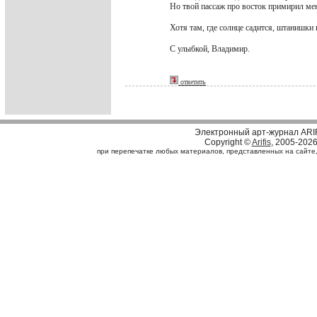
Но твой пассаж про восток примирил мен
Хотя там, где солнце садится, штанишки н
С улыбкой, Владимир.
ответить
Электронный арт-журнал ARI
Copyright ©
Arifis
, 2005-202
при перепечатке любых материалов, представленных на сайте, с