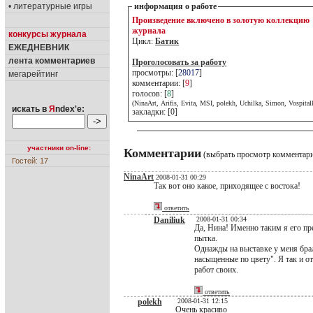
• литературные игры
информация о работе
Произведение включено в золотую коллекцию
журнала
конкурсы журнала
Цикл:
Батик
ЕЖЕДНЕВНИК
лента комментариев
Проголосовать за работу
просмотры: [
28017
]
мегарейтинг
комментарии: [
9
]
голосов: [
8
]
(NinaArt, Arifis, Evita, MSI, polekh, Uchilka, Simon, Vospital
искать в
Я
ndex'е:
закладки: [0]
участники on-line:
Комментарии
(выбрать просмотр комментар
Гостей: 17
NinaArt
2008-01-31 00:29
Так вот оно какое, приходящее с востока!
ответить
Daniliuk
2008-01-31 00:34
Да, Нина! Именно таким я его пре
пытка.
Однажды на выставке у меня брал
насыщенные по цвету". Я так и от
работ своих.
ответить
polekh
2008-01-31 12:15
Очень красиво