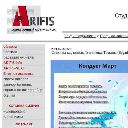
Студ
Студия художников
>
Графика/ живопи
обложка
2021-05-06 11:01
правила
Стихи на картинках / Богаченко Татьяна (
Bogat
редакция журнала
ARIFIS-info
ARIFIS-NEXT
блокнот эксперта
список авторов
записки на полях
справка по интерфейсу
ссылки
КОПИЛКА СИЗИФА
• словарифис
• арифизмы
ФОТО-АРТ