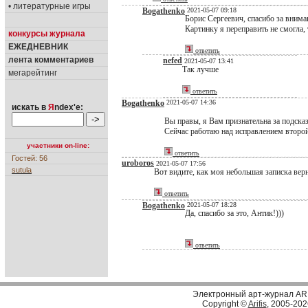
• литературные игры
Bogathenko
2021-05-07 09:18
Борис Сергеевич, спасибо за внима
Картинку я переправить не смогла,
конкурсы журнала
ЕЖЕДНЕВНИК
ответить
лента комментариев
nefed
2021-05-07 13:41
Так лучше
мегарейтинг
ответить
Bogathenko
2021-05-07 14:36
искать в
Я
ndex'е:
Вы правы, я Вам признательна за подска
Сейчас работаю над исправлением второ
участники on-line:
ответить
Гостей: 56
uroboros
2021-05-07 17:56
sutula
Вот видите, как моя небольшая записка вер
ответить
Bogathenko
2021-05-07 18:28
Да, спасибо за это, Антик!)))
ответить
Электронный арт-журнал AR
Copyright ©
Arifis
, 2005-202