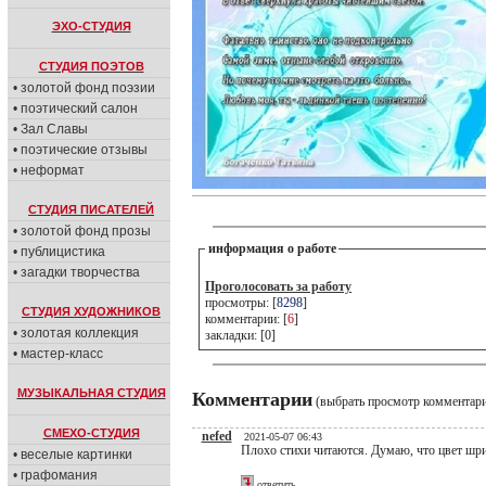
ЭХО-СТУДИЯ
СТУДИЯ ПОЭТОВ
• золотой фонд поэзии
• поэтический салон
• Зал Славы
• поэтические отзывы
• неформат
СТУДИЯ ПИСАТЕЛЕЙ
• золотой фонд прозы
информация о работе
• публицистика
• загадки творчества
Проголосовать за работу
просмотры: [
8298
]
СТУДИЯ ХУДОЖНИКОВ
комментарии: [
6
]
• золотая коллекция
закладки: [0]
• мастер-класс
МУЗЫКАЛЬНАЯ СТУДИЯ
Комментарии
(выбрать просмотр комментар
СМЕХО-СТУДИЯ
nefed
2021-05-07 06:43
Плохо стихи читаются. Думаю, что цвет шри
• веселые картинки
• графомания
ответить