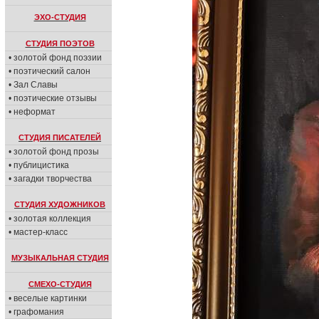
ЭХО-СТУДИЯ
СТУДИЯ ПОЭТОВ
• золотой фонд поэзии
• поэтический салон
• Зал Славы
• поэтические отзывы
• неформат
СТУДИЯ ПИСАТЕЛЕЙ
• золотой фонд прозы
• публицистика
• загадки творчества
СТУДИЯ ХУДОЖНИКОВ
• золотая коллекция
• мастер-класс
МУЗЫКАЛЬНАЯ СТУДИЯ
СМЕХО-СТУДИЯ
• веселые картинки
• графомания