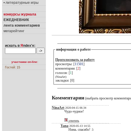
• литературные игры
конкурсы журнала
ЕЖЕДНЕВНИК
лента комментариев
мегарейтинг
искать в
Я
ndex'е:
информация о работе
Проголосовать за работу
участники on-line:
просмотры: [
11501
]
Гостей: 15
комментарии: [
2
]
голосов: [
1
]
(NinaArt)
закладки: [0]
Комментарии
(выбрать просмотр комментар
NinaArt
2020-04-15 06:34
Чудо-чудное!
ответить
Yana
2020-05-13 14:55
Нина, спасибо! :)