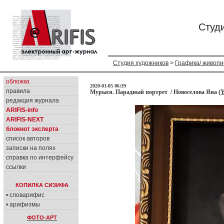
Студ
Студия художников
>
Графика/ живопи
обложка
2020-01-05 06:39
правила
Мурыся. Парадный портрет / Новоселова Яна (
Y
редакция журнала
ARIFIS-info
ARIFIS-NEXT
блокнот эксперта
список авторов
записки на полях
справка по интерфейсу
ссылки
КОПИЛКА СИЗИФА
• словарифис
• арифизмы
ФОТО-АРТ