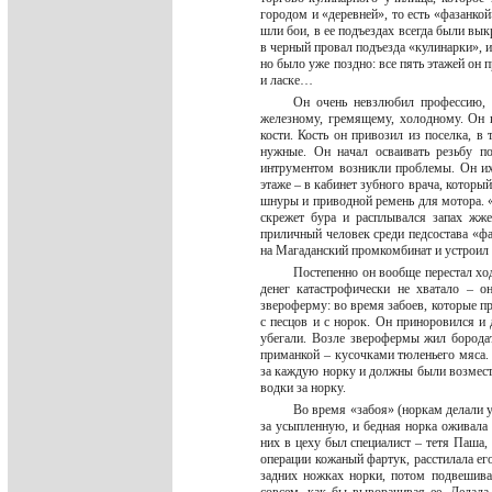
городом и «деревней», то есть «фазанкой
шли бои, в ее подъездах всегда были вык
в черный провал подъезда «кулинарки», и 
но было уже поздно: все пять этажей он п
и ласке…
Он очень невзлюбил профессию, 
железному, гремящему, холодному. Он п
кости. Кость он привозил из поселка, в
нужные. Он начал осваивать резьбу п
интрументом возникли проблемы. Он их
этаже – в кабинет зубного врача, которы
шнуры и приводной ремень для мотора. «
скрежет бура и расплывался запах жже
приличный человек среди педсостава «фа
на Магаданский промкомбинат и устроил е
Постепенно он вообще перестал ход
денег катастрофически не хватало – 
звероферму: во время забоев, которые п
с песцов и с норок. Он приноровился и 
убегали. Возле зверофермы жил борода
приманкой – кусочками тюленьего мяса.
за каждую норку и должны были возмести
водки за норку.
Во время «забоя» (норкам делали у
за усыпленную, и бедная норка оживала 
них в цеху был специалист – тетя Паша,
операции кожаный фартук, расстилала его
задних ножках норки, потом подвешива