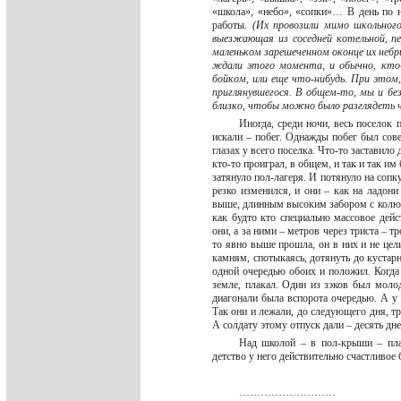
«школа», «небо», «сопки»… В день по н
работы.
(Их провозили мимо школьного
выезжающая из соседней котельной, пе
маленьком зарешеченном оконце их небри
ждали этого момента, и обычно, кто-
бойком, или еще что-нибудь. При этом, 
приглянувшегося. В общем-то, мы и без
близко, чтобы можно было разглядеть 
Иногда, среди ночи, весь поселок 
искали – побег. Однажды побег был сове
глазах у всего поселка. Что-то заставило
кто-то проиграл, в общем, и так и так им
затянуло пол-лагеря. И потянуло на сопку
резко изменился, и они – как на ладони
выше, длинным высоким забором с колючей
как будто кто специально массовое дей
они, а за ними – метров через триста – тр
то явно выше прошла, он в них и не целил
камням, спотыкаясь, дотянуть до кустарни
одной очередью обоих и положил. Когда
земле, плакал. Один из зэков был молод
диагонали была вспорота очередью. А у 
Так они и лежали, до следующего дня, тр
А солдату этому отпуск дали – десять дн
Над школой – в пол-крыши –
детство у него действительно счастливое б
………………………