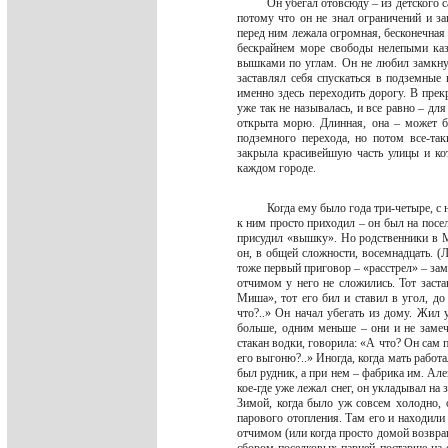
Он убегал отовсюду – из детского с
потому что он не знал ограничений и з
перед ним лежала огромная, бесконечная 
бескрайнем море свободы нелепыми каза
вышками по углам. Он не любил замкнут
заставлял себя спускаться в подземные 
именно здесь переходить дорогу. В пре
уже так не называлась, и все равно – дл
открыта морю. Длинная, она – может б
подземного перехода, но потом все-так
закрыла красивейшую часть улицы и кото
каждом городе.
Когда ему было года три-четыре, с
к ним просто приходил – он был на посел
присудил «вышку». Но родственники в Мо
он, в общей сложности, восемнадцать. (
тоже первый приговор – «расстрел» – зам
отчимом у него не сложились. Тот заста
Миша», тот его бил и ставил в угол, до
что?..» Он начал убегать из дому. Жил
больше, одним меньше – они и не замеча
стакан водки, говорила: «А что? Он сам п
его выгоню?..» Иногда, когда мать работ
был рудник, а при нем – фабрика им. Але
кое-где уже лежал снег, он укладывал на 
Зимой, когда было уж совсем холодно,
парового отопления. Там его и находили –
отчимом (или когда просто домой возвра