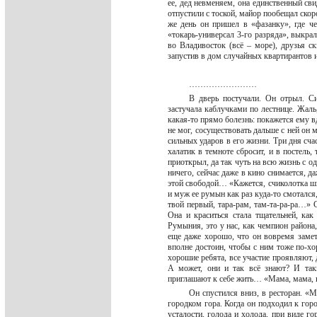
ее, дед невменяем, она единственный сви
отпустили с тоской, майор пообещал скоро
же день он пришел в «фазанку», где ч
«токарь-универсал 3-го разряда», выкрал
во Владивосток (всё – море), друзья ск
запустив в дом случайных квартирантов и
……………………
В дверь постучали. Он отрыл. Си
застучала каблучками по лестнице. Жаль,
какая-то прямо болезнь: покажется ему вд
не мог, сосуществовать дальше с ней он
сильных ударов в его жизни. Три дня счас
халатик в темноте сбросит, и в постель, 
приоткрыл, да так чуть на всю жизнь с од
ничего, сейчас даже в кино снимается, да
этой свободой… «Кажется, счиколотка шир
и муж ее румын как раз куда-то смотался,
твой первый, тара-рам, там-та-ра-ра…» С
Она и краситься стала тщательней, к
Румыния, это у нас, как чемпион района
еще даже хорошо, что он вовремя замети
вполне достоин, чтобы с ним тоже по-хо
хорошие ребята, все участие проявляют, 
А может, они и так всё знают? И так
приглашают к себе жить… «Мама, мама, 
Он спустился вниз, в ресторан. «
городком гора. Когда он подходил к горо
усталости, голода и холода, при виде г