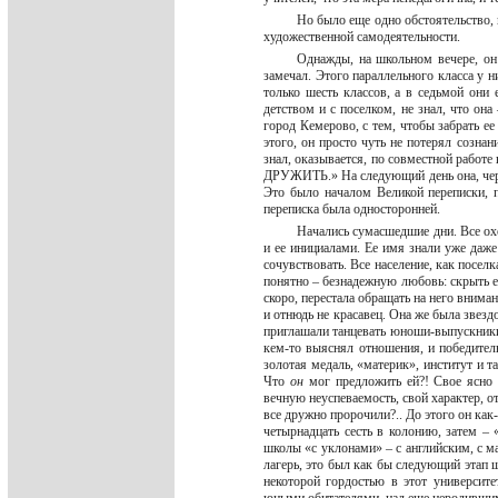
Но было еще одно обстоятельство, 
художественной самодеятельности.
Однажды, на школьном вечере, он у
замечал. Этого параллельного класса у н
только шесть классов, а в седьмой они 
детством и с поселком, не знал, что она
город Кемерово, с тем, чтобы забрать ее
этого, он просто чуть не потерял созна
знал, оказывается, по совместной работе
ДРУЖИТЬ.» На следующий день она, чер
Это было началом Великой переписки, п
переписка была односторонней.
Начались сумасшедшие дни. Все ох
и ее инициалами. Ее имя знали уже даже
сочувствовать. Все население, как посел
понятно – безнадежную любовь: скрыть ее
скоро, перестала обращать на него внима
и отнюдь не красавец. Она же была звезд
приглашали танцевать юноши-выпускники, 
кем-то выяснял отношения, и победител
золотая медаль, «материк», институт и 
Что
он
мог предложить ей?! Свое ясно
вечную неуспеваемость, свой характер, 
все дружно пророчили?.. До этого он как-
четырнадцать сесть в колонию, затем – «
школы «с уклонами» – с английским, с м
лагерь, это был как бы следующий этап 
некоторой гордостью в этот университет