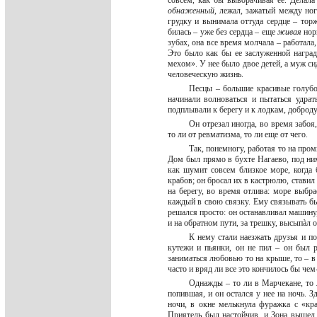
совсем, как бы выворачивая ее. Делала 
обнаженный
, лежал, зажатый между ног
грудку и вынимала оттуда сердце – торж
билась – уже без сердца – еще
живая
норк
зубах, она все время молчала – работала
Это было как бы ее заслуженной наград
мехом». У нее было двое детей, а муж си
человеческую жизнь.
Песцы – большие красивые голубо
начинали волноваться и пытаться удра
подплывали к берегу и к лодкам, доброд
Он отрезал иногда, во время забоя
то ли от ревматизма, то ли еще от чего.
Так, понемногу, работая то на пром
Дом был прямо в бухте Нагаево, под ним
как шумит совсем близкое море, когда 
крабов; он бросал их в кастрюлю, ставил 
на берегу, во время отлива: море выбра
каждый в свою связку. Ему связывать бы
решался просто: он останавливал машину
и на обратном пути, за трешку, высыпàл 
К нему стали наезжать друзья и по
кутежи и пьянки, он не пил – он был 
заниматься любовью то на крыше, то – в
часто и вряд ли все это кончилось бы че
Однажды – то ли в Марчекане, то 
попившая, и он остался у нее на ночь. З
ночи, в окне мелькнула фуражка с «кра
Приятель был настойчив, и Зона вышел 