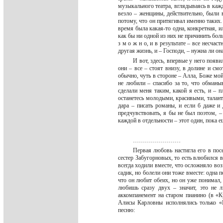
музыкального театра, вглядываясь в ка
везло – женщины, действительно, были в
потому, что он притягивал именно таких. 
время была какая-то одна, конкретная, и
как бы ни одной из них не причинить боль
з м о ж н о, и в результате – все несчас
другая жизнь, и – Господи, – нужна ли о
И вот, здесь, впервые у него появи
они – все – стоят внизу, в долине и смо
обычно, чуть в стороне – Алла, Боже мой,
не любили – спасибо за то, что обман
сделали меня таким, какой я есть, и – 
останетесь молодыми, красивыми, талант
дара – писать романы, и если б даже и
предчувствовать, я бы не был поэтом, –
каждой в отдельности – этот один, пока
……………………
Первая любовь настигла его в пос
сестер Забугорновых, то есть влюбился в 
всегда ходили вместе, что осложняло воз
садик, но болели они тоже вместе: одна п
что он любит обеих, но он уже понимал,
любишь сразу двух – значит, это не 
аккомпанемент на старом пианино (в «К
Алисы Карловны исполнялись только «
песню: