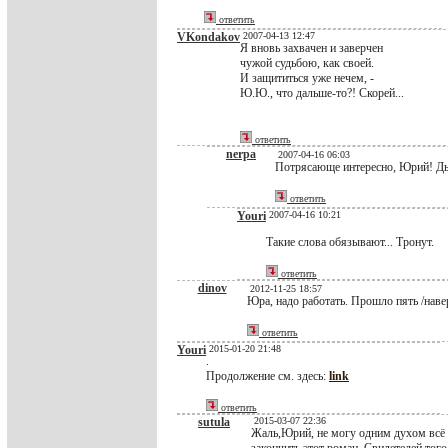
ответить
VKondakov
2007-04-13 12:47
Я вновь захвачен и заверчен
чужой судьбою, как своей.
И защититься уже нечем, -
Ю.Ю., что дальше-то?! Скорей...
ответить
nerpa
2007-04-16 06:03
Потрясающе интересно, Юрий! Ды
ответить
Youri
2007-04-16 10:21
Такие слова обязывают... Тронут.
ответить
dinov
2012-11-25 18:57
Юра, надо работать. Прошло пять /наверн
ответить
Youri
2015-01-20 21:48
.
Продолжение см. здесь:
link
ответить
sutula
2015-03-07 22:36
Жаль,Юрий, не могу одним духом всё п