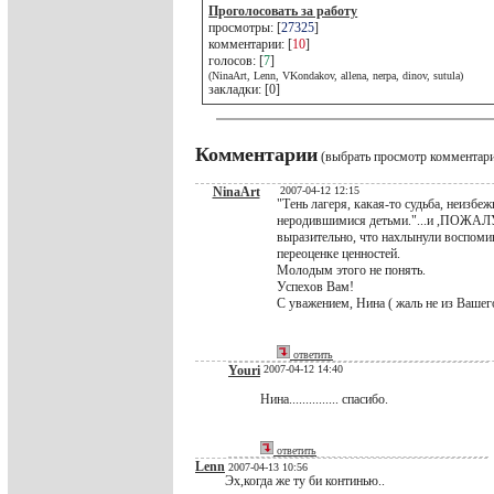
Проголосовать за работу
просмотры: [
27325
]
комментарии: [
10
]
голосов: [
7
]
(NinaArt, Lenn, VKondakov, allena, nerpa, dinov, sutula)
закладки: [0]
Комментарии
(выбрать просмотр комментар
NinaArt
2007-04-12 12:15
"Тень лагеря, какая-то судьба, неизбе
неродившимися детьми."...и ,ПОЖА
выразительно, что нахлынули воспомин
переоценке ценностей.
Молодым этого не понять.
Успехов Вам!
С уважением, Нина ( жаль не из Вашег
ответить
Youri
2007-04-12 14:40
Нина............... спасибо.
ответить
Lenn
2007-04-13 10:56
Эх,когда же ту би континью..