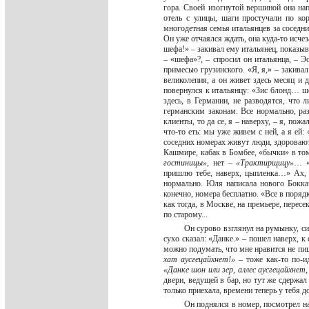
гора. Своей изогнутой вершиной она на
отель с улицы, шаги простучали по ко
многодетная семья итальянцев за соседним
Он уже отчаялся ждать, она куда-то исче
шефа!» – закивал ему итальянец, показыва
– «шефа»?, – спросил он итальянца, – Эс
примесью грузинского. «Я, я,» – закива
великолепия, а он живет здесь месяц и
повернулся к итальянцу: «Зис блонд… ше
здесь, в Германии, не разводятся, что 
германским законам. Все нормально, раз
клиенты, то да се, я – наверху, – я, пож
что-то еть: мы уже живем с ней, а я ей: 
соседних номерах живут люди, здороваютс
Кашмире, кабак в Бомбее, «бычки» в том
гостиницы»
, нет –
«Трактирщицу»
… «
пришлю тебе, наверх, цыпленка…» Ах,
нормально. Юля написала нового Бокка
конечно, номера бесплатно. «Все в порядк
как тогда, в Москве, на премьере, пересе
по старому...
Он сурово взглянул на румынку, си
сухо сказал: «Данке.» – пошел наверх, к
можно подумать, что мне нравится не пища
хат аусгецайхнет!»
– тоже как-то по-ид
«Данке шон или зер, аллес аусгецайхнет,
двери, ведущей в бар, но тут же сдержал
только приехала, времени теперь у тебя 
Он поднялся в номер, посмотрел на