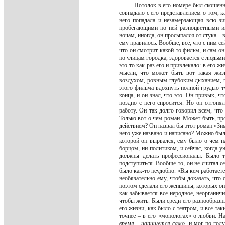
Потолок в его номере был скошенн
совпадало с его представлением о том, 
него попадала и незамерзающая всю зи
пробегающими по ней разноцветными и
ночам, иногда, он просыпался от стука – 
ему нравилось. Вообще, всё, что с ним с
что он смотрит какой-то фильм, и сам он 
по улицам городка, здоровается с людьми,
это-то как раз его и привлекало: в его ж
мысли, что может быть вот такая жиз
воздухом, ровным глубоким дыханием, п 
этого фильма вдохнуть полной грудью ту
конца, и он знал, что это. Он привык, ч
поздно с него спросится. Но он отгонял
работу. Он так долго говорил всем, что
Только вот о чем роман. Может быть, про
действием? Он назвал бы этот роман «Зим
него уже названо и написано? Можно было
которой он вырвался, ему было о чем на
борцом, ни политиком, и сейчас, когда 
должны делать профессионалы. Было т
подступиться. Вообще-то, он не считал с
было как-то неудобно. «Вы кем работаете?
необязательно ему, чтобы доказать, что 
поэтом сделали его женщины, которых он
как забывается все неродное, неорганичн
чтобы жить. Были среди его разнообразны
его жизни, как было с театром, и все-так
точнее – в его «монологах» о любви. На
время – напишется само
, и мог по год