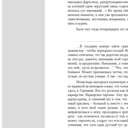
школьных фартучках, рапортующими нача
на клубной сцене нерусский танец «сирт
мечтала суп черепаший…» Во время обяз
женских комнатах, в нем уже просыпался
таинственными, жестокими, коварными, н
пить и курить.
Было ему тогда четырнадцать лет, 
……………………
…В соседнем номере опять гряну
транзистор – чтобы перекрыть соседей. В
снимал отпечатки, тот так радостно позд
на этот раз, кажется, начальник всей го
женой, за продуктами. Начальник, а тоже
что тебе, пусть встречаются…˝ ˝Что, чт
боишься. Может, признаешься честно, что
только, по пустым улицам. А так – по го
Монастырь находился километрах в ч
из надписей на немецком языке, что осн
здесь, в Германии. Вся его роскошь как 
варварства. Варварское барокко. Ему нр
идешь-идешь, и сомнений нет в том, что
такой красавец – большой и, вместе с 
мимо, и путь твой лежит дальше, ты, 
направляешься к нему, проходишь в цент
дети – как отличается эта школа от той,
может, спросить их, а вдруг тут есть как
сомнения, что хоть один русский тут д