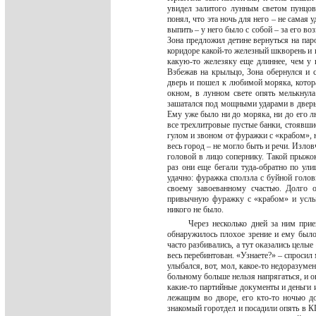
увидел залитого лунным светом пунцо
понял, что эта ночь для него – не самая 
выпить – у него было с собой – за его в
Зона предложил детине вернуться на пар
коридоре какой-то железный шкворень и п
какую-то железяку еще длиннее, чем у н
Взбежав на крыльцо, Зона обернулся и 
дверь и пошел к любимой моряка, котора
окном, в лунном свете опять мелькнула
зашатался под мощными ударами в дверь.
Ему уже было ни до моряка, ни до его л
все трехлитровые пустые банки, стоявшие
гулом и звоном от фуражки с «крабом», 
весь город – не могло быть и речи. Изло
головой в лицо сопернику. Такой прыжо
раз они еще бегали туда-обратно по ули
удачно: фуражка сползла с буйной голов
своему завоеванному счастью. Долго о
привычную фуражку с «крабом» и услыш
никого не было.
Через несколько дней за ним прие
обнаружилось плохое зрение и ему было 
часто разбивались, а тут оказались целые
весь перебинтован. «Узнаете?» – спросил
улыбался, вот, мол, какое-то недоразум
больному больше нельзя напрягаться, и о
какие-то партийные документы и деньги и
лежащим во дворе, его кто-то ночью до
знакомый горотдел и посадили опять в КП