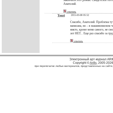
закончить этот роман. Свидетелей тог
Анатолий.
ответить
Youri
2015-03-08 05:52
.
Спасибо, Анатолий. Проблема тут 
написана, но – в машинописном ч
никто, кроме меня самого, не смо
лет НЕТ... Еще раз спасибо за тру
ответить
Электронный арт-журнал ARI
Copyright ©
Arifis
, 2005-202
при перепечатке любых материалов, представленных на сайте, с