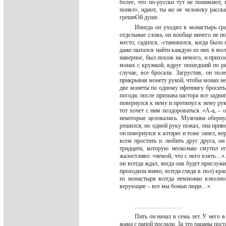
более, что по-русски тут не понимают,
понял», идиот, ты же не человеку расс
грешнОй душе.
Иногда он уходил в монастырь сраз
отдельные слова, он вообще ничего не п
место, садился, -становился, когда было
даже пытался найти каждую из них в моли
наверное, был похож на немого, и прихож
монах с кружкой, вдруг пошедший по ряд
случае, все бросали. Загрустив, он по
прикрывая монету рукой, чтобы монах не
две монеты по одному пфеннигу бросить,
погодя, после призыва пастора все задвиг
повернулся к нему и протянул к нему руку
тот хочет с ним поздороваться. «А-а, –
некоторые целовались. Мужчина оберну
решился, но одной руку пожал, она привет
он повернулся к алтарю и тоже запел, ве
всем простить и любить друг друга, он
тридцати, которую несколько смутил е
жалостливо: «немой, что с него взять…
он всегда ждал, когда она будет прислужи
проходила мимо, всегда глядя в пол) кр
из монастыря всегда немножко взволно
верующие – все мы божьи люди…»
……………………
Пить он начал в семь лет. У него 
мама с папой послали. За это пацаны пос