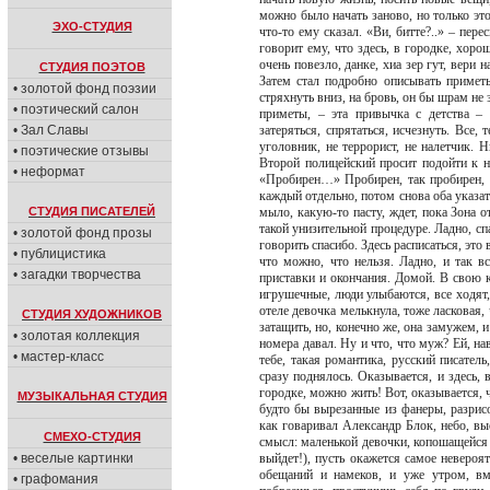
можно было начать заново, но только э
ЭХО-СТУДИЯ
что-то ему сказал. «Ви, битте?..» – пер
говорит ему, что здесь, в городке, хоро
очень повезло, данке, хиа зер гут, вери 
СТУДИЯ ПОЭТОВ
Затем стал подробно описывать приметы
• золотой фонд поэзии
стряхнуть вниз, на бровь, он бы шрам не
• поэтический салон
приметы, – эта привычка с детства – 
• Зал Славы
затеряться, спрятаться, исчезнуть. Все,
уголовник, не террорист, не налетчик. 
• поэтические отзывы
Второй полицейский просит подойти к н
• неформат
«Пробирен…» Пробирен, так пробирен, хо
каждый отдельно, потом снова оба указат
СТУДИЯ ПИСАТЕЛЕЙ
мыло, какую-то пасту, ждет, пока Зона 
такой унизительной процедуре. Ладно, спа
• золотой фонд прозы
говорить спасибо. Здесь расписаться, это
• публицистика
что можно, что нельзя. Ладно, и так в
• загадки творчества
приставки и окончания. Домой. В свою 
игрушечные, люди улыбаются, все ходят
отеле девочка мелькнула, тоже ласковая, 
СТУДИЯ ХУДОЖНИКОВ
затащить, но, конечно же, она замужем, 
• золотая коллекция
номера давал. Ну и что, что муж? Ей, нав
• мастер-класс
тебе, такая романтика, русский писатель
сразу поднялось. Оказывается, и здесь,
городке, можно жить! Вот, оказывается, ч
МУЗЫКАЛЬНАЯ СТУДИЯ
будто бы вырезанные из фанеры, разрис
как говаривал Александр Блок, небо, выс
СМЕХО-СТУДИЯ
смысл: маленькой девочки, копошащейся за
• веселые картинки
выйдет!), пусть окажется самое невероят
обещаний и намеков, и уже утром, вме
• графомания