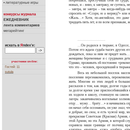
побреешься, простучишь себя по груд
• литературные игры
новых, и – вниз, к завтраку, не суетясь, 
– завтра, не завтра – так когда-нибудь о
спросить ее: «Ссори, ю а мериед?» или 
конкурсы журнала
«Жаль…» Хотя, по-английски, это даже 
ЕЖЕДНЕВНИК
тридцать пять лет, и по всем признакам,
лента комментариев
мегарейтинг
……………………
искать в
Я
ndex'е:
…Он родился в тюрьме, в Одессе, 
Потом его ждала судьба тысяч других его
дождаться, пока за ним не придет мать…
женщины беременные и с грудными деть
участники on-line:
Однако, проживать ей постоянно «рекомен
Гостей: 11
что это – человек, просидевший в тюрьма
sutula
Весь их небольшой поселок населя
поселении перезнакомились, переженилис
жить. Многим из этих людей в больших
рассказов о том, как люди, долгие годы
за долгое время уже приспособившийся
их ходили в школу, стоявшую на самом к
лагерь: заканчивались могильные холми
отцу… мужу… брату…» и начинались серы
он начал себя осознавать, он уже
знал
, ч
и добрые, но
свои
, и есть
чужой
мир, ми
прекрасная Советская (Красная) Армия, 
этой Армии, но эта Армия, в которой слу
охраняла наши границы от полчищ вра
«лагерь», «вышка», «зэк», «побег», «т