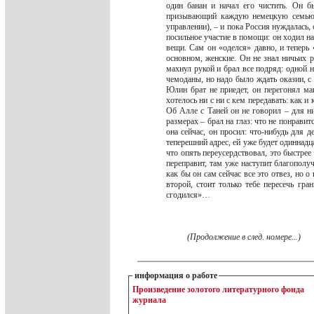
один банан и начал его чистить. Он б
призывающий каждую немецкую семью п
управлении), – и пока Россия нуждалась,
посильное участие в помощи: он ходил на 
вещи. Сам он «оделся» давно, и теперь 
основном, женские. Он не знал ничьих р
махнул рукой и брал все подряд: одной 
чемоданы, но надо было ждать оказии, с
Юлин брат не приедет, он перегонял ма
хотелось ни с ни с кем передавать: как и 
Об Алле с Таней он не говорил – для н
размерах – брал на глаз: что не понравит
она сейчас, он просил: что-нибудь для д
теперешний адрес, ей уже будет одиннадц
что опять переусердствовал, это быстрее
переправит, там уже наступит благопол
как бы он сам сейчас все это отвез, но о
второй, стоит только тебе пересечь гра
сгодился»…
(Продолжение в след. номере...)
информация о работе
Произведение золотого литературного фонда
журнала