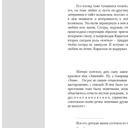
Его взгляд тоже туманился тоскою
его, он тоже любил и, пусть по-другом
затерянном в тайге колымском поселке с
в нем ненависть и нетерпимость к лю
волновала. Эта песня перевернула в нем 
любить всю жизнь. Сестры, подумав, от
происходила следующим образом: пригласи
вечернюю смену, и выпроводив Кириллова 
вторых сыграла роль «взятка» – тридцат
чтобы сестры не замерзли. И вступил п
любить их вечно. Кириллов не выдержал и
.
Матери хотелось дать сыну какое
красивое имя «Зиновий». Ну, а товарищи
«Зона»… Он рос не самым отъявленным хул
настороженно, с опаской. В нем было
не
пресечения тоже были понятными, испы
объяснялось отчасти местом рождения, хо
дух н е п о в и н о в е н и я, упрямства
советовали своим детям поменьше дружи
не вылезет.»
……………………
Вся его детская жизнь состояла из