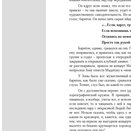
юными обитателями, над еще неродивши
Он вдруг ясно понял, что если его
прииске – то она окончит школу, уедет и
художественную самодеятельность. Но на
голос, баритон. Он начал пить сырые яйц
«…Если, вдруг, тр
Если вспомнишь т
Оглянись на мгнов
Просто так рукой 
Баритон, однако, срывался на сип.
ему понравилась, и нравилась она, как 
группе и ездил – пропуская в очередно
закрывать и открывать клубный занавес. 
не разговаривала, пришла на концерт Ма
попросила Зону отнести Мадатову в «номе
У Зоны было все: мужественный вз
баритон, как было уже сказано, срывалс
слуха. Точнее, слух был, но какой-то со
Он с достоинством перенес этот уд
хореографический кружок. В принципе, 
танцевала, и вообще, умела все, и исполн
если повезет, то и танцевать с ней в п
последнюю пару с некрасивой Людой Ляпуно
не мог. Нельзя сказать, чтобы здесь у н
каким-то красавцем, и, кажется, она од
тем, что на первом же выездном концерте
вылетел из бешено крутящегося хоровода
этом «кружке» еще раз?..