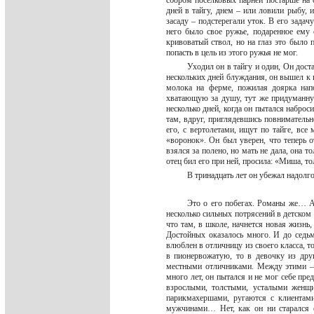
сбором поселковых парней постарше на о
дней в тайгу, днем – или ловили рыбу, 
засаду – подстерегали уток. В его зада
него было свое ружье, подаренное ему 
кривоватый ствол, но на глаз это было 
попасть в цель из этого ружья не мог.
Уходил он в тайгу и один, Он дост
нескольких дней блуждания, он вышел к п
молока на ферме, пожилая доярка нап
хватающую за душу, тут же придуманную
несколько дней, когда он пытался наброс
там, вдруг, приглядевшись повнимательне
его, с вертолетами, ищут по тайге, вс
«воронок». Он был уверен, что теперь о
взялся за полено, но мать не дала, она т
отец бил его при ней, просила: «Миша, т
В тринадцать лет он убежал надолг
Это о его побегах. Романы же… Ах
несколько сильных потрясений в детском 
что там, в школе, начнется новая жизнь,
Достойных оказалось много. И до седьм
влюблен в отличницу из своего класса, т
в пионервожатую, то в девочку из дру
местными отличниками. Между этими –
много лет, он пытался и не мог себе пре
взрослыми, толстыми, усталыми женщи
парикмахершами, ругаются с клиентами
мужчинами… Нет, как он ни старался с