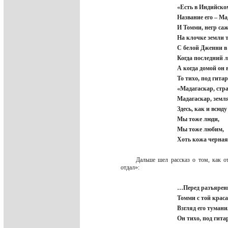
«Есть в Индийском
Название его – Ма
И Томми, негр саж
На клочке земли 
С белой Дженни в 
Когда последний л
А когда домой он 
То тихо, под гитар
«Мадагаскар, стра
Мадагаскар, земл
Здесь, как и всюду
Мы тоже люди,
Мы тоже любим,
Хоть кожа черная у
Дальше шел рассказ о том, как о
отдал»:
…Перед разъярен
Томми с той краса
Взгляд его тумани
Он тихо, под гита