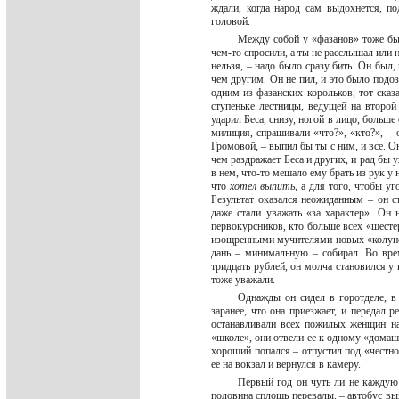
ждали, когда народ сам выдохнется, п
головой.
Между собой у «фазанов» тоже был
чем-то спросили, а ты не расслышал или н
нельзя, – надо было сразу бить. Он был
чем другим. Он не пил, и это было подоз
одним из фазанских корольков, тот сказа
ступеньке лестницы, ведущей на второй
ударил Беса, снизу, ногой в лицо, больше
милиция, спрашивали «что?», «кто?», – 
Громовой, – выпил бы ты с ним, и все. О
чем раздражает Беса и других, и рад бы у
в нем, что-то мешало ему брать из рук у н
что
хотел выпить
, а для того, чтобы уг
Результат оказался неожиданным – он ст
даже стали уважать «за характер». Он 
первокурсников, кто больше всех «шест
изощренными мучителями новых «колунов».
дань – минимальную – собирал. Во врем
тридцать рублей, он молча становился у
тоже уважали.
Однажды он сидел в горотделе, в 
заранее, что она приезжает, и передал 
останавливали всех пожилых женщин на 
«школе», они отвели ее к одному «домашн
хороший попался – отпустил под «честное
ее на вокзал и вернулся в камеру.
Первый год он чуть ли не каждую 
половина сплошь перевалы, – автобус вы