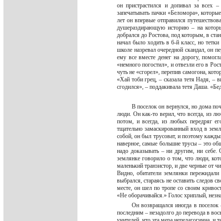
он пристрастился и допивал за всех –
запечатывать пачки «Беломора», которые
лет он впервые отправился путешествова
душераздирающую историю – на которые
добрался до Ростова, под которым, в стан
начал было ходить в 6-й класс, но тетки
школе назревал очередной скандал, он пе
ему все вместе денег на дорогу, помог
«немного погостил», и отвезли его в Ро
чуть не «сгорел», перепив самогона, кот
«Хай тоби грец, – сказала тетя Надя, – 
сгодился», – поддакивала тетя Даша. «
В поселок он вернулся, но дома по
люди. Он как-то верил, что всегда, из лю
потом, и всегда, из любых передряг ег
тщательно замаскированный вход в земля
собой, он был трусоват, и поэтому каждый
наверное, самые большие трусы – это общ
надо доказывать – ни другим, ни себе. 
землянке говорило о том, что люди, кот
маленький транзистор, и две черные от ч
Видно, обитатели землянки пережидали з
выбрался, стараясь не оставить следов св
месте, он шел по тропе со своим кривос
«Не оборачивайся.» Голос хриплый, незн
Он возвращался иногда в поселок –
последним – незадолго до перевода в вос
учителей, что эта мера непедагогична, и 