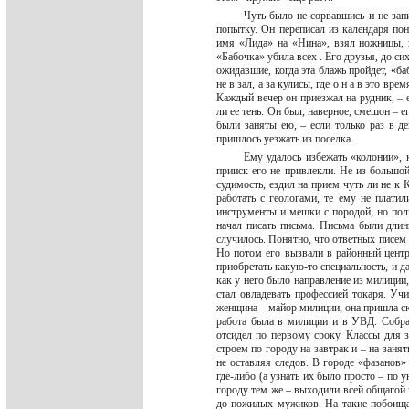
Чуть было не сорвавшись и не запи
попытку. Он переписал из календаря по
имя «Лида» на «Нина», взял ножницы, и
«Бабочка» убила всех . Его друзья, до с
ожидавшие, когда эта блажь пройдет, «ба
не в зал, а за кулисы, где о н а в это вр
Каждый вечер он приезжал на рудник, – е
ли ее тень. Он был, наверное, смешон – е
были заняты ею, – если только раз в де
пришлось уезжать из поселка.
Ему удалось избежать «колонии», к
прииск его не привлекли. Не из большой
судимость, ездил на прием чуть ли не к 
работать с геологами, те ему не плати
инструменты и мешки с породой, но пол
начал писать письма. Письма были длин
случилось. Понятно, что ответных писем о
Но потом его вызвали в районный центр,
приобретать какую-то специальность, и д
как у него было направление из милиции,
стал овладевать профессией токаря. У
женщина – майор милиции, она пришла сюд
работа была в милиции и в УВД. Собра
отсидел по первому сроку. Классы для з
строем по городу на завтрак и – на заня
не оставляя следов. В городе «фазанов» 
где-либо (а узнать их было просто – по 
городу тем же – выходили всей общагой 
до пожилых мужиков. На такие побоища 