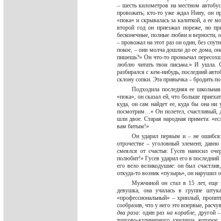
– шесть километров на местном автобус
провожать; кто-то уже ждал Нину, он пр
«пока» и скрывалась за калиткой, а ее
второй год он приезжал пореже, но пр
бесконечные, полные любви и верности, о
– провожал на этот раз он один, без спут
покое, – они молча дошли до ее дома, он
пишешь?» Он что-то промычал пересохш
люблю читать твои письма.» И ушла. 
разбирался с кем-нибудь, последний авт
склону сопки. Эта привычка – бродить по
Подходила последняя ее школьная 
«пока», он сказал ей, что больше приехат
куда, он сам найдет ее, куда бы она ни 
посмотрим…» Он полетел, счастливый, д
шли двое. Старая народная примета: «ес
вам битым!»
Он ударил первым и – не ошибся: 
отрочестве – уголовный элемент, давно
смеялся от счастья: Гусев наносил оче
полюбит!» Гусев ударил его в последний 
его вело великодушие: он был счастлив
откуда-то возник «пузырь», он нарушил о
Мужчиной он стал в 15 лет, еще н
девушка, она училась в группе штук
«профессиональный» – хриплый, пропиты
сообразив, что у него это впервые, расчу
два раза
: один раз
на корабле
, другой 
торгово-кулинарного училища, которое