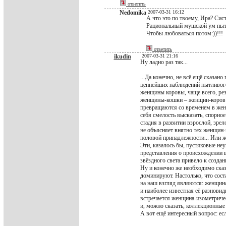
ответить
Nedomika
2007-03-31 16:12
А что это по твоему, Ира? Сист
Рациональный мушской ум пыта
Чтобы любоваться потом:))!!!
ответить
ikudin
2007-03-31 21:16
Ну ладно раз так...
...Да конечно, не всё ещё сказа
ценнейших наблюдений пытливого
женщины коровы, чаще всего, ре
женщины-кошки – женщин-коров –
превращаются со временем в жен
себя смелость высказать, спорное
стадия в развитии взрослой, зрел
не объясняет внятно тех женщин
половой принадлежности... Или
Эти, казалось бы, пустяковые не
представления о происхождении в
звёздного света привело к созда
Ну и конечно же необходимо сказ
доминируют. Настолько, что сос
на наш взгляд являются: женщин
и наиболее известная её разнови
встречается женщина-изометричес
и, можно сказать, коллекционные
А вот ещё интересный вопрос: ес