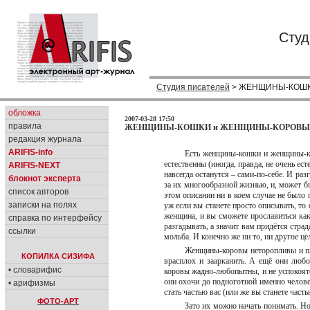
Студ
Студия писателей
> ЖЕНЩИНЫ-КОШКИ
обложка
2007-03-28 17:50
правила
ЖЕНЩИНЫ-КОШКИ и ЖЕНЩИНЫ-КОРОВЫ / Ку
редакция журнала
ARIFIS-info
Есть женщины-кошки и женщины-ко
естественны (иногда, правда, не очень ес
ARIFIS-NEXT
навсегда останутся – сами-по-себе. И раз
блокнот эксперта
за их многообразной жизнью, и, может бы
список авторов
этом описании ни в коем случае не было 
записки на полях
уж если вы станете просто описывать, то
женщина, и вы сможете прославиться как 
справка по интерфейсу
разгадывать, а значит вам придётся страд
ссылки
мольба. И конечно же ни то, ни другое це
Женщины-коровы неторопливы и пл
КОПИЛКА СИЗИФА
врасплох и заарканить. А ещё они лю
• словарифис
коровы жадно-любопытны, и не успокоятс
они охочи до подноготной именно человек
• арифизмы
стать частью вас (или же вы станете част
ФОТО-АРТ
Зато их можно начать понимать. Но