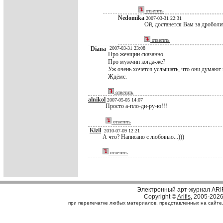
ответить
Nedomika
2007-03-31 22:31
Ой, достанется Вам за дробол
ответить
Diana
2007-03-31 23:08
Про женщин сказанно.
Про мужчин когда-же?
Уж очень хочется услышать, что они думают 
Ждёмс.
ответить
alnikol
2007-05-05 14:07
Просто а-пло-ди-ру-ю!!!
ответить
Kizil
2010-07-09 12:21
А что? Написано с любовью...)))
ответить
Электронный арт-журнал ARI
Copyright ©
Arifis
, 2005-202
при перепечатке любых материалов, представленных на сайте, с