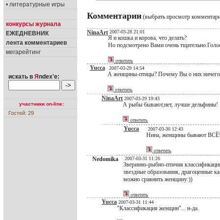
• литературные игры
Комментарии
(выбрать просмотр комментар
конкурсы журнала
NinaArt
2007-03-28 21:01
ЕЖЕДНЕВНИК
Я и кошка и корова, что делать?
лента комментариев
Но подсмотрено Вами очень тщательно.Голо
мегарейтинг
ответить
Yucca
2007-03-29 14:54
А женщины-птицы? Почему Вы о них ничего 
искать в
Я
ndex'е:
ответить
NinaArt
2007-03-29 19:43
участники on-line:
А рыбы бывают,нет, лучше дельфины!
Гостей: 29
ответить
Yucca
2007-03-30 12:43
Нина, женщины бывают ВСЁ! :)
ответить
Nedomika
2007-03-31 11:26
Зверинно-рыбно-птичия классификация
звездные образования, драгоценные ка
можно сравнить женщину:))
ответить
Yucca
2007-03-31 11:44
"Классификация женщин"... н-да.