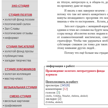
их тёплую, интересную и, в общем-то, до
по-прежнему даже не видно.
ЭХО-СТУДИЯ
И писать о них наверное незачем –
потому что там нет ничего конкретного 
СТУДИЯ ПОЭТОВ
минуты неожиданного прозрения это могу
• золотой фонд поэзии
пишешь о чём-то постороннем... Кстати, 
• поэтический салон
Зато вот страдать с женщиной-коро
• Зал Славы
одними и теми же словами вы будете наз
• поэтические отзывы
ссоры между абсолютно всеми людьми в м
от взаимоотношений мистических, сов
• неформат
стратосфере. Чтобы там удержаться нео
субстанция слишком уж тонка для таких
СТУДИЯ ПИСАТЕЛЕЙ
этому внимание других людей...
• золотой фонд прозы
Потому что ещё больше мы страдае
• публицистика
• загадки творчества
информация о работе
СТУДИЯ ХУДОЖНИКОВ
Произведение золотого литературного фонда
• золотая коллекция
журнала
• мастер-класс
Проголосовать за работу
просмотры: [
34520
]
МУЗЫКАЛЬНАЯ СТУДИЯ
комментарии: [
12
]
голосов: [
5
]
(Arifis, Uchilka, NinaArt, chelesta, alnikol)
СМЕХО-СТУДИЯ
закладки: [2]
• веселые картинки
(Uchilka, alnikol)
• графомания