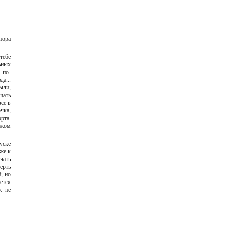
пора
тебе
ьных
 по-
а...
ыли,
щать
се в
чка,
рта.
ожом
уске
же к
чать
верть
, но
ется
: не