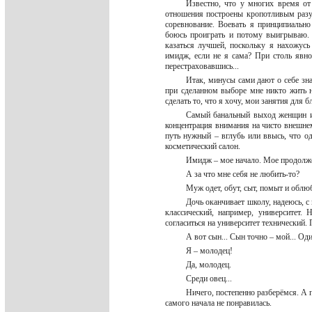
Известно, что у многих время от
отношения построены кропотливым разу
соревнование. Воевать я принципиальн
боюсь проиграть и потому выигрываю. 
казаться лучшей, поскольку я нахожусь
имидж, если не я сама? При столь явно
перестраховавшись...
Итак, минусы сами дают о себе зна
при сделанном выборе мне никто жить не
сделать то, что я хочу, мои занятия для
Самый банальный выход женщин из
концентрация внимания на чисто внешнем
путь нужный – вглубь или ввысь, что одн
косметический салон.
Имидж – мое начало. Мое продолже
А за что мне себя не любить-то?
Муж одет, обут, сыт, помыт и обл
Дочь оканчивает школу, надеюсь, с
классический, например, университет.
согласиться на университет технический.
А вот сын... Сын точно – мой... О
Я – молодец!
Да, молодец.
Среди овец...
Ничего, постепенно разберёмся. А 
самого начала не понравилась.