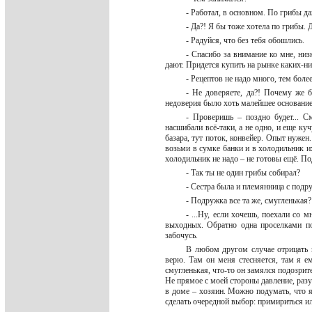
- Работал, в основном. По грибы д
- Да?! Я бы тоже хотела по грибы. 
- Радуйся, что без тебя обошлись.
- Спасибо за внимание ко мне, низ
дают. Придется купить на рынке каких-н
- Рецептов не надо много, тем боле
- Не доверяете, да?! Почему же б
недоверия было хоть малейшее основани
- Проверишь – поздно будет... С
насшибали всё-таки, а не одно, и еще куч
базара, тут поток, конвейер. Опыт нужен.
возьми в сумке банки и в холодильник и
холодильник не надо – не готовы ещё. П
- Так ты не один грибы собирал?
- Сестра была и племянница с под
- Подружка все та же, смугленькая
- ...Ну, если хочешь, поехали со м
выходных. Обратно одна проселками по
забочусь.
В любом другом случае отрицать н
верю. Там он меня стесняется, там я ем
смугленькая, что-то он замялся подозрит
Не прямое с моей стороны давление, разум
в доме – хозяин. Можно подумать, что я
сделать очередной выбор: примириться и