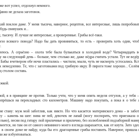
аже вот успел, отдохнул немного.
Давно не делала заготовок.
кий поклон даже. У меня тысяча, наверное, рецептов, все интересные, лишь попробоват
ибудь свинушек и...
е, тысячу. И лучше не интересные, а проверенные. Грибы всё-таки.
езо всякого повода? Надо бы дать провиниться, то есть – проверить хоть один, что
е.
меюсь. А серьёзно – охота тебе была булькаться в холодной воде? Четырнадцать в
у на следующий день – больше, чем столько же, даже вёдра считать устали. Тут не ведёр
 Бабы вчетвером обе ночи пластались – чистили, мыли, чуть не насмерть устосались. Кст
х немедленно. Те, что с заготовками под грибную икру. В пироги тоже хорошо... Солён
од столом составь.
ружкой.
?
ной, я в принципе не против. Только учти, что у меня опять неделя отгулов, а у тебя –
прёшься на перекладных сто километров. Машину надо покупать, а пока я о тебе 
е стану: муж мой заботлив, как никто. Но что касается материнского дома – в забот
у – камень на шее: вина не пей, девочек не лапай (могу поспорить, что приезжала о
ельно), песни под гитару пой приличные и прилично, без излюбленной подзаборной манер
еется, но там он от самого невинного моего взгляда шарахается, как от кнута. Зато зде
 в своем доме не найду, куда бы его драгоценные грибы поставить. Наверное, пришла 
ли же взбунтоваться.