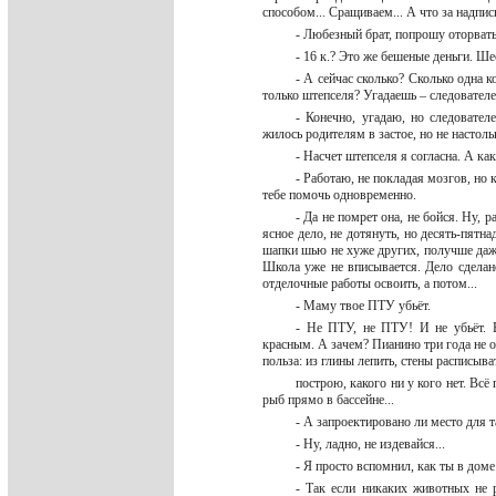
способом... Сращиваем... А что за надпись
- Любезный брат, попрошу оторвать
- 16 к.? Это же бешеные деньги. Ше
- А сейчас сколько? Сколько одна к
только штепселя? Угадаешь – следовате
- Конечно, угадаю, но следовате
жилось родителям в застое, но не настол
- Насчет штепселя я согласна. А ка
- Работаю, не покладая мозгов, но
тебе помочь одновременно.
- Да не помрет она, не бойся. Ну, 
ясное дело, не дотянуть, но десять-пятн
шапки шью не хуже других, получше даже
Школа уже не вписывается. Дело сделано
отделочные работы освоить, а потом...
- Маму твое ПТУ убьёт.
- Не ПТУ, не ПТУ! И не убьёт. 
красным. А зачем? Пианино три года не о
польза: из глины лепить, стены расписыв
построю, какого ни у кого нет. Всё
рыб прямо в бассейне...
- А запроектировано ли место для 
- Ну, ладно, не издевайся...
- Я просто вспомнил, как ты в дом
- Так если никаких животных не 