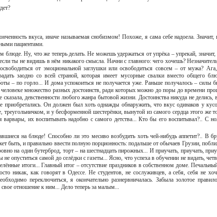
будет?
онченность вкуса, иначе называемая снобизмом! Похоже, я сама себе надоела. Значит, 
льными пациентами.
 блюде. Ну, что же теперь делать. Не можешь удержаться от упрёка – упрекай, значит, 
если ты не видишь в нём никакого смысла. Начни с главного: чего хочешь? Незначител
 освободиться от эмоциональной заглушки или освободиться совсем – от мужа? Ага,
радать заодно со всей страной, которая имеет мусорные свалки вместо общего блюд
ты – по горло... И дома успокоиться не получается уже. Раньше получалось – силы б
ом человеке множество разных достоинств, ради которых можно до поры до времени про
 сказала, девственности любого жанра бытовой жизни. Достоинства никуда не делись, в
не приобретались. Он должен был хоть однажды обнаружить, что вкус одинаков у кусо
е, треугольничком, и у бесформенной шес­терёнки, вынутой из самого сердца этого же то
варвары, их воспитывать надобно с самого детства... Кто бы его воспитывал?.. С н
вшиеся на блюде! Способно ли это месиво возбудить хоть чей-нибудь аппетит?.. В бр
ет быть, и правильно ввести полную порционность: подальше от обычаев Грузии, побли
вно на один бутерброд, торт – на шестнадцать пирожных... И приучать, приучать, приу
ы не опуститься самой до селёдки с газеты... Ясно, что успеха в обучении не видать, чет
елённые итоги... Главный итог – отсутствие праздников в собственном доме. Печальный
росто никак, как говорят в Одессе. Не студентов, не сослуживцев, а себя, себя не хоч
необходимо переключиться, я окончательно разнервничалась. Забыла золотое правило
свое отношение к ним... Дело теперь за малым...