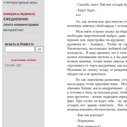
• литературные игры
- Спасибо, поел. Чай мне сегодня 
- Будет, будет...
конкурсы журнала
***
ЕЖЕДНЕВНИК
Ах, как нелепа моя пресловутая ут
лента комментариев
вплотную заняться собой наряду с оста
мегарейтинг
Муж опять устроил свалку на общем
необходим энергетический выброс, даже 
перемен или перестройки по-крупному:
искать в
Я
ndex'е:
крупному-то – боишься... Чтобы не ст
Насмотрелась, наслушалась любимой рабо
молодость... И надо признать, что в эт
полное непонимание чистоты и, я бы даже
участники on-line:
полном наличии, только новые никогда 
Гостей: 192
отрезанного от торта аккуратным, как вс
Мужчины по своему складу от рождения 
обедать так и не приучился...
Но как живописны развалины, оста
масла дыры, точно крысиные норы... Мож
обычаям Латвии: масло квадратиками – ро
к эстетике в быту, не опускать руки, чтоб
века пролетела – можно подводить опред
факт. При гостях он ведет себя... ну, п
угощать вот эдаким свинством... Нет, 
можешь изменить обстоятельства, измени 
- Как там матушка?
- Нормально.
- Чем занимался?