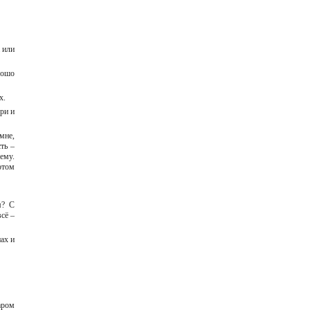
а или
рошо
ях.
ри и
 мне,
ть –
ему.
отом
м? С
сё –
пах и
аром