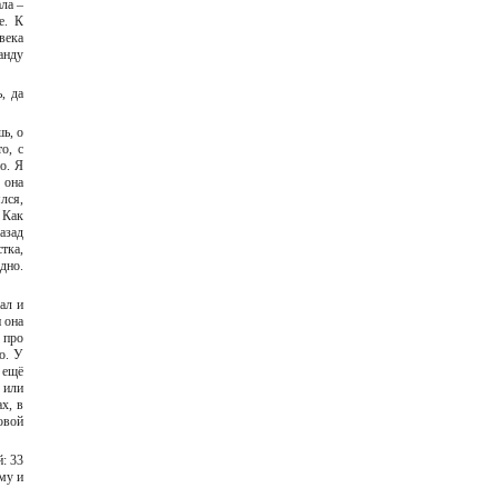
ла –
е. К
века
анду
, да
шь, о
о, с
о. Я
 она
ялся,
 Как
азад
тка,
дно.
ал и
 она
 про
о. У
 ещё
 или
ах, в
овой
й: 33
му и