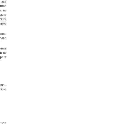
 эти
тное
я не
ужно
ский
льно
ное:
раве
нная
и на
ра в
ше –
ожно
не с