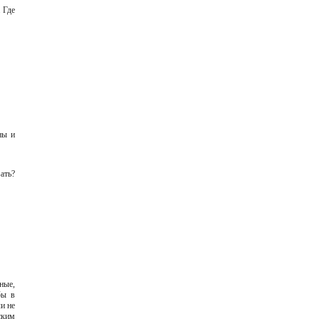
 Где
ны и
ать?
ные,
бы в
и не
ским