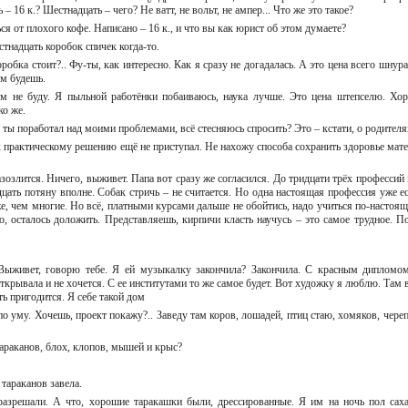
 – 16 к.? Шестнадцать – чего? Не ватт, не вольт, не ампер... Что же это такое?
ся от плохого кофе. Написано – 16 к., и что вы как юрист об этом думаете?
стнадцать коробок спичек когда-то.
оробка стоит?.. Фу-ты, как интересно. Как я сразу не догадалась. А это цена всего шнур
лем будешь.
лем не буду. Я пыльной работёнки побаиваюсь, наука лучше. Это цена штепселю. Хо
ько же.
к ты поработал над моими проблемами, всё стесняюсь спросить? Это – кстати, о родител
 к практическому решению ещё не приступал. Не нахожу способа сохранить здоровье мате
разозлится. Ничего, выживет. Папа вот сразу же согласился. До тридцати трёх профессий
адцать потяну вполне. Собак стричь – не считается. Но одна настоящая профессия уже ес
, чем многие. Но всё, платными курсами дальше не обойтись, надо учиться по-настоящ
, осталось доложить. Представляешь, кирпичи класть научусь – это самое трудное. П
Выживет, говорю тебе. Я ей музыкалку закончила? Закончила. С красным дипломо
ткрывала и не хочется. С ее институтами то же самое будет. Вот художку я люблю. Там в
ать пригодится. Я себе такой дом
 по уму. Хочешь, проект покажу?.. Заведу там коров, лошадей, птиц стаю, хомяков, чере
тараканов, блох, клопов, мышей и крыс?
е тараканов завела.
разрешали. А что, хорошие таракашки были, дрессированные. Я им на ночь пол сах