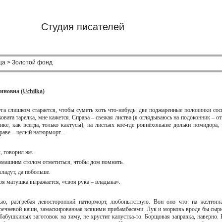
Студия писателей
ца > Золотой фонд
иновна (
Uchilka
)
уга слишком старается, чтобы суметь хоть что-нибудь: две поджаренные половинки сос
ковата тарелка, мне кажется. Справа – свежая листва (я оглядываюсь на подоконник – от
ике, как всегда, только кактусы), на листьях кое-где ровнёхонькие дольки помидора, 
траве – целый натюрморт...
л, говорил же.
домашним столом отметиться, чтобы дом помнить.
кладут, да побольше.
твоя матушка выражается, «своя рука – владыка».
ью, разгребая левосторонний натюрморт, любопытствую. Вон оно что: на желтогл
гречневой каши, замаскированная всякими прибамбасами. Лук и морковь вроде бы сыры
 бабушкиных заготовок на зиму, не хрустит капустка-то. Борщовая заправка, наверно. 