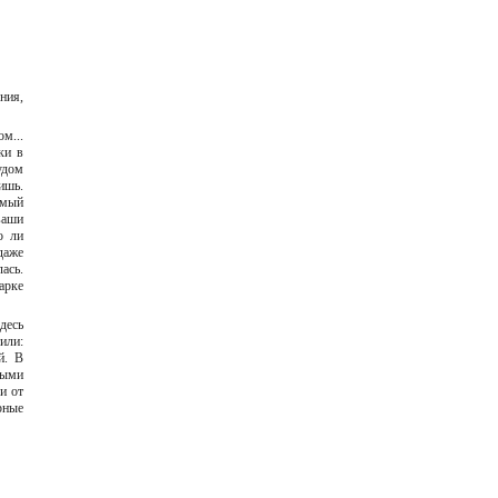
ния,
м...
ки в
удом
ришь.
амый
ваши
о ли
даже
ась.
арке
здесь
или:
й. В
рыми
и от
рные