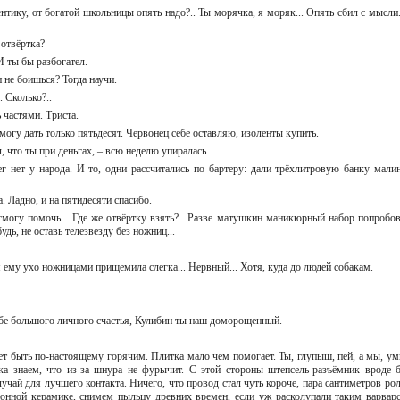
ентику, от богатой школьницы опять надо?.. Ты морячка, я моряк... Опять сбил с мысли.
е отвёртка?
. И ты бы разбогател.
и не боишься? Тогда научи.
.. Сколько?..
ь частями. Триста.
 могу дать только пятьдесят. Червонец себе оставляю, изоленты купить.
ал, что ты при деньгах, – всю неделю упиралась.
нег нет у народа. И то, одни рассчитались по бартеру: дали трёхлитровую банку мали
а. Ладно, и на пятидесяти спасибо.
 смогу помочь... Где же отвёртку взять?.. Разве матушкин маникюрный набор попробов
удь, не оставь телезвезду без ножниц...
я ему ухо ножницами прищемила слегка... Нервный... Хотя, куда до людей собакам.
тебе большого личного счастья, Кулибин ты наш доморощенный.
ет быть по-настоящему горячим. Плитка мало чем помогает. Ты, глупыш, пей, а мы, ум
а знаем, что из-за шнура не фурычит. С этой стороны штепсель-разъёмник вроде 
учай для лучшего контакта. Ничего, что провод стал чуть короче, пара сантиметров рол
ионной керамике, снимем пыльцу древних времен, если уж расколупали таким варвар