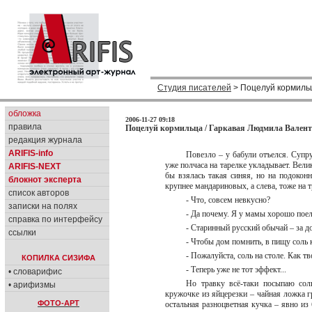
Студия писателей
> Поцелуй кормиль
обложка
2006-11-27 09:18
правила
Поцелуй кормильца / Гаркавая Людмила Валент
редакция журнала
ARIFIS-info
Повезло – у бабули отъелся. Супр
уже полчаса на тарелке укладывает. Вели
ARIFIS-NEXT
бы взялась такая синяя, но на подоконн
блокнот эксперта
крупнее мандариновых, а слева, тоже на 
список авторов
- Что, совсем невкусно?
записки на полях
- Да почему. Я у мамы хорошо пое
справка по интерфейсу
- Старинный русский обычай – за 
ссылки
- Чтобы дом помнить, в пищу соль 
- Пожалуйста, соль на столе. Как 
КОПИЛКА СИЗИФА
- Теперь уже не тот эффект...
• словарифис
Но травку всё-таки посыпаю сол
• арифизмы
кружочке из яйцерезки – чайная ложка 
ФОТО-АРТ
остальная разноцветная кучка – явно из