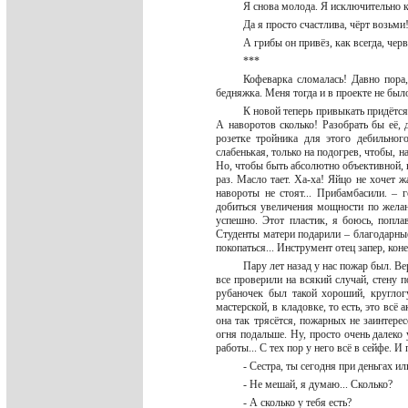
Я снова молода. Я исключительно 
Да я просто счастлива, чёрт возьм
А грибы он привёз, как всегда, че
***
Кофеварка сломалась! Давно пора,
бедняжка. Меня тогда и в проекте не был
К новой теперь привыкать придётся
А наворотов сколько! Разобрать бы её, 
розетке тройника для этого дебильно
слабенькая, только на подогрев, чтобы, н
Но, чтобы быть абсолютно объективной, н
раз. Масло тает. Ха-ха! Яйцо не хочет 
навороты не стоят... Прибамбасили. – 
добиться увеличения мощности по жела
успешно. Этот пластик, я боюсь, поплав
Студенты матери подарили – благодарные
покопаться... Инструмент отец запер, коне
Пару лет назад у нас пожар был. Ве
все проверили на всякий случай, стену 
рубаночек был такой хороший, круглог
мастерской, в кладовке, то есть, это всё
она так трясётся, пожарных не заинтере
огня подальше. Ну, просто очень далеко 
работы... С тех пор у него всё в сейфе. И
- Сестра, ты сегодня при деньгах и
- Не мешай, я думаю... Сколько?
- А сколько у тебя есть?