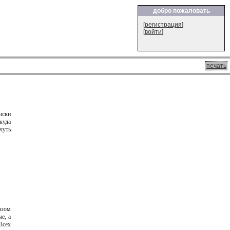
добро пожаловать
[
регистрация
]
[
войти
]
печать
иски
куда
чуть
азом
е, а
Всех