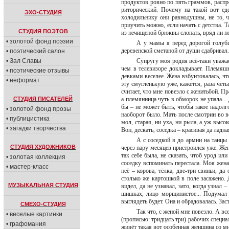
продуктов ровно по пять граммов, распро
риторический. Почему на такой вот е
ЭХО-СТУДИЯ
холодильнику они равнодушны, не то, чт
приучить можно, если начать с детства. 
СТУДИЯ ПОЭТОВ
из нечищеной брюквы слопать, вряд ли п
• золотой фонд поэзии
А у мамы я перед дорогой голубц
деревенской сметаной от души сдабривал.
• поэтический салон
• Зал Славы
Супругу моя родня всё-таки уважает
чем в телевизоре докладывает. Племяшка
• поэтические отзывы
девками веселее. Жена взбунтовалась, чт
• неформат
эту смугленькую уже, кажется, раза четы
считает, что мне повезло с женитьбой. Пр
СТУДИЯ ПИСАТЕЛЕЙ
а племянница чуть в обморок не упала...
бы – не может быть, чтобы такое надолго
• золотой фонд прозы
наоборот было. Мать после смотрин во ве
• публицистика
мол, старая, ни уха, ни рыла, а уж высок
• загадки творчества
Вон, дескать, соседка – красивая да ладн
А с соседкой я до армии на танцы
СТУДИЯ ХУДОЖНИКОВ
через пару месяцев пристроился уже. Жен
так себе была, не сказать, чтоб урод ил
• золотая коллекция
соседку вспоминать перестала. Моя жена
• мастер-класс
неё – корова, тёлка, две-три свиньи, да
столько же картошкой в поле засажено. Д
МУЗЫКАЛЬНАЯ СТУДИЯ
видел, да не узнавал, зато, когда узнал 
шишках, лицо морщинистое... Подумал я
выглядеть будет. Она и обрадовалась. Зас
СМЕХО-СТУДИЯ
Так что, с женой мне повезло. А вс
• веселые картинки
(прописью: тридцать три) рабочих специа
• графомания
живёт такая вот особенная женщина со м