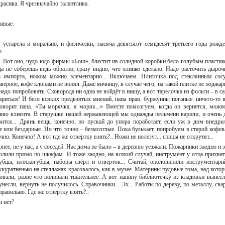
красива. Я чрезвычайно талантлива.
и!
рвивые.
 устарела и морально, и физически, тысяча девятьсот семьдесят третьего года рожде
о...
. Вот оно, чудо-юдо фирмы «Бош», блестит ив солидной коробки бело-голубым пластико
да не соберешь ведь обратно, сразу видно, что хлипко сделано. Надо расточить дыроч
го импорта, ножом можно элементарно... Включаем. Плиточка под стеклянным сос
аверное, кофе клопами не вонял. Даже яичницу, в случае чего, на такой плитке не поджа
адо попробовать. Сковорода ни одна не войдёт в нишу, а вот тарелочка из фольги – в с
жариться! И безо всяких предвзятых мнений, папа прав, буржуины поганые: ничего-то 
говорит пана. «Ты морячка, я моряк...» Вместе помозгуем, когда он вернется, можн
нию клиента. В старушке нашей нержавеющей мы однажды пельмени варили, и очень 
ится... Дрянь вещь, конечно, но пускай до упора поработает, если уж в дом внедрил
 или бездарные. Но что точно – безмозглые. Пока булькает, попробуем в старой кофев
чно. Конечно! А вот где же отвёртку взять?.. Ножи не полезут... спицы не открутят...
рнее, не у нас, а у соседей. Нас дома не было – в деревню уезжали. Пожарники заодно и 
полили прямо по шкафам. И тоже заодно, на всякий случай, инструмент у отца прихват
убцы, плоскогубцы, наборы свёрл и отверток... Считай, ополовинили инструментари
 аккуратненько на стеллажах красовалось, как в музее. Материны пудовые тома, над кото
совали, разве что поливали тщательнее. А вот папину библиотечку из кладовки вынесл
унесли, вернуть не получилось. Справочники... Эх... Работы по дереву, по металлу, сва
 правильно. Где же отвёртку взять?..
ли нет?