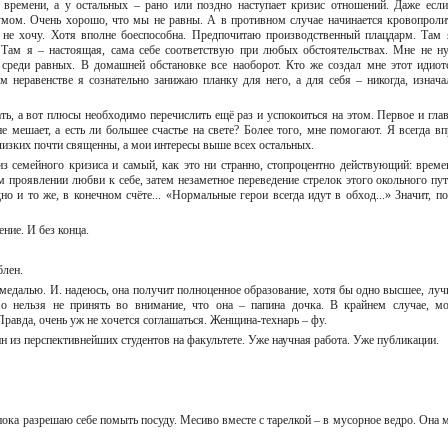
 времени, а у остальных – рано или поздно наступает кризис отношений. Даже если
мом. Очень хорошо, что мы не равны. А в противном случае начинается кровопроли
о не хочу. Хотя вполне боеспособна. Предпочитаю производственный плацдарм. Там 
Там я – настоящая, сама себе соответствую при любых обстоятельствах. Мне не н
 среди равных. В домашней обстановке все наоборот. Кто же создал мне этот идиот
м неравенстве я сознательно занижаю планку для него, а для себя – никогда, изнача
ть, а вот плюсы необходимо перечислить ещё раз и успокоиться на этом. Первое и глав
 мешает, а есть ли большее счастье на свете? Более того, мне помогают. Я всегда вп
 близких почти священны, а мои интересы выше всех остальных.
 семейного кризиса и самый, как это ни странно, стопроцентно действующий: време
 проявлении любви к себе, затем незаметное переведение стрелок этого окольного пут
о и то же, в конечном счёте... «Нормальные герои всегда идут в обход...» Значит, по
ние. И без конца.
юблен.
 медалью. И. надеюсь, она получит полноценное образование, хотя бы одно высшее, луч
 Но нельзя не принять во внимание, что она – папина дочка. В крайнем случае, м
 Правда, очень уж не хочется соглашаться. Женщина-технарь – фу.
дин из перспективнейших студентов на факультете. Уже научная работа. Уже публикации.
пока разрешаю себе помыть посуду. Месиво вместе с тарелкой – в мусорное ведро. Она м