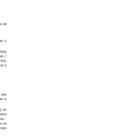
ь не
бы у
ёдер
ко с
ати,
ые в
 два
же и
у не
пять
ы...
сь он
пора