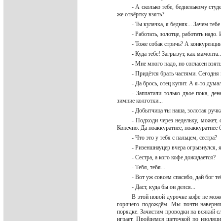
- А сколько тебе, бедненькому студ
же отвёртку взять?
- Ты кулачка, я бедняк... Зачем теб
- Работать, золотце, работать надо
- Тоже собак стричь? А конкуренци
- Куда тебе! Загрызут, как мамонта.
- Мне много надо, но согласен взят
- Придётся брать частями. Сегодня
- Да брось, отец купит. А я-то дум
- Заплатили только двое пока, де
зимние колготки...
- Добытчица ты наша, золотая ручк
- Подходи через недельку, может,
Конечно. Да поаккуратнее, поаккуратнее б
- Что это у тебя с пальцем, сестра?
- Ризеншнауцер вчера огрызнулся, 
- Сестра, а кого кофе дожидается?
- Тебя, тебя...
- Вот уж совсем спасибо, дай бог 
- Даст, куда бы он делся...
В этой новой дурочке кофе не мож
горячего подождём. Мы почти наверняк
порядке. Зачистим проводки на всякий сл
играет. Пройдемся щеточкой по изоляц