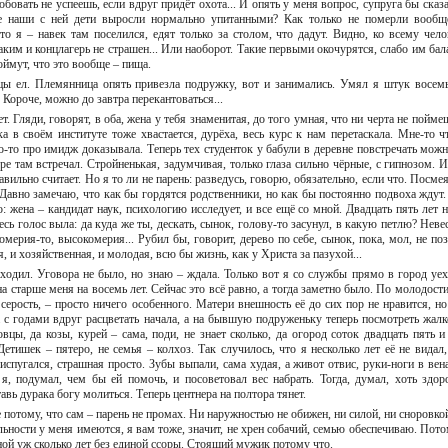
бовать не успеешь, если вдруг придёт охота... И опять у меня вопрос, супруга бы сказа
де наши с ней дети выросли нормально упитанными? Как только не померли вообщ
о я – навек там поселился, едят только за столом, что дадут. Видно, ко всему чело
Таким и концлагерь не страшен... Или наоборот. Такие первыми окочурятся, слабо им бал
оймут, что это вообще – пища.
ы ел. Племянница опять привезла подружку, вот и занимались. Умял я штук восемь
 Короче, можно до завтра перекантоваться...
. Гляди, говорят, в оба, жена у тебя знаменитая, до того умная, что ни черта не пойме
 в своём институте тоже хвастается, дурёха, весь курс к нам перетаскала. Мне-то чт
о-то про имидж доказывала. Теперь тех студенток у бабули в деревне повстречать можн
ре там встречал. Стройненькая, задумчивая, только глаза сильно чёрные, с гипнозом. И
авильно считает. Но я то ли не парень: разведусь, говорю, обязательно, если что. Посме
 Давно замечаю, что как бы гордятся родственники, но как бы постоянно подвоха ждут.
: жена – кандидат наук, психологию исследует, и все ещё со мной. Двадцать пять лет н
сь голос выла: да куда же ты, дескать, сынок, голову-то засунул, в какую петлю? Невес
омерия-то, высокомерия... Рубил бы, говорит, дерево по себе, сынок, пока, мол, не поз
ая, и хозяйственная, и молодая, всю бы жизнь, как у Христа за пазухой...
 ходил. Уговора не было, но знаю – ждала. Только вот я со службы прямо в город уех
а старше меня на восемь лет. Сейчас это всё равно, а тогда заметно было. По молодости
и серость, – просто ничего особенного. Матери внешность её до сих пор не нравится, но
 с годами вдруг расцветать начала, а на бывшую подруженьку теперь посмотреть жалк
 овцы, да козы, курей – сама, поди, не знает сколько, да огород соток двадцать пять и
етишек – пятеро, не семья – колхоз. Так случилось, что я несколько лет её не видал,
– испугался, страшная просто. Зубы выпали, сама худая, а живот отвис, руки-ноги в вен
, подумал, чем бы ей помочь, и посоветовал вес набрать. Тогда, думал, хоть здор
тавь дурака богу молиться. Теперь центнера на полтора тянет.
е потому, что сам – парень не промах. Ни наружностью не обижен, ни силой, ни сноровко
льности у меня имеются, я вам тоже, значит, не хрен собачий, семью обеспечиваю. Пото
ной уж сколько лет без единой ссоры. Стоящий мужик потому что.