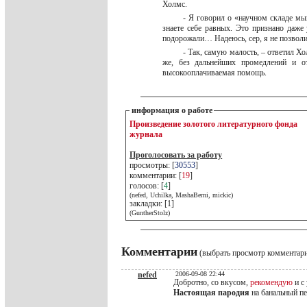
Холмс.
- Я говорил о «научном складе мы
знаете себе равных. Это признано даже
подорожали… Надеюсь, сер, я не позвол
- Так, самую малость, – ответил Х
же, без дальнейших промедлений и от
высокооплачиваемая помощь.
информация о работе
Произведение золотого литературного фонда
журнала
Проголосовать за работу
просмотры: [
30553
]
комментарии: [
19
]
голосов: [
4
]
(nefed, Uchilka, MashaBerni, mickic)
закладки: [1]
(GuntherStolz)
Комментарии
(выбрать просмотр комментар
nefed
2006-09-08 22:44
Добротно, со вкусом,
рекомендую
и с
Настоящая пародия
на банальный пе