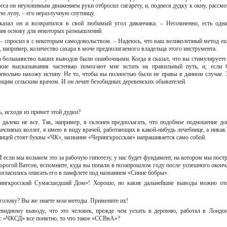
еса он неуловимым движением руки отбросил сигарету, и, поднеся дудку к окну, рассмо
ую лупу, – его неразлучную спутницу.
сказал он и возвратился в свой любимый угол диванчика. – Несомненно, есть одна
нам основу для некоторых размышлений.
 – спросил я с некоторым самодовольством. – Надеюсь, что ваш великолепный метод ещ
, например, количество сахара в моче предполагаемого владельца этого инструмента.
то большинство ваших выводов были ошибочными. Когда я сказал, что вы стимулируете
лекие высказывания частенько помогают мне встать на правильный путь, и, если 
евольно нахожу истину. Не то, чтобы вы полностью были не правы в данном случае. 
ующим сельским врачом. И он лечит безобидных деревенских обывателей.
ть, исходя из примет этой дудки?
е, далеко не все. Так, например, я склонен предполагать, что подобное подношение до
ачливых коллег, я имею в виду врачей, работающих в какой-нибудь лечебнице, а никак 
бницей стоят буквы «ЧК», название «Черингкросская» напрашивается само собой.
 И если мы возьмем это за рабочую гипотезу, у нас будет фундамент, на котором мы пост
Дорогой Ватсон, вспомните, куда вы попали в позапрошлом году после успешного оконч
согласились описать его в памфлете под названием «Синие бобры».
рингкросский Сумасшедший Дом»! Хорошо, но какие дальнейшие выводы можно от
у голову? Вы же знаете мои методы. Примените их!
видному выводу, что это человек, прежде чем уехать в деревню, работал в Лондон
 с «ЧКСД» все понятно, то что такое «ССВвА»?