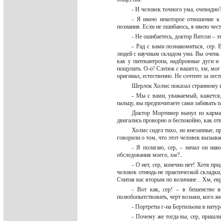
- И человек точного ума, очевидн
- Я имею некоторое отношение к 
познания. Если не ошибаюсь, я имею чест
- Не ошибаетесь, доктор Ватсон – э
- Рад с вами познакомиться, сер.
людей с научным складом ума. Вы очень и
как у питекантропа, надбровные дуги и
пощупать. О-о! Слепок с вашего, хм, мог
оригинал, естественно. Не сочтите за лес
Шерлок Холмс показал странному 
- Мы с вами, уважаемый, кажется,
пальцу, вы предпочитаете сами забивать 
Доктор Мортимер вынул из карман
двигались проворно и беспокойно, как о
Холмс сидел тихо, но внезапные, п
говорили о том, что этот человек вызыва
- Я полагаю, сер, – начал он на
обследования моего, хм?..
- О нет, сер, конечно нет! Хотя пр
человек отнюдь не практической складки,
Считая вас вторым по величине... Хм, е
- Вот как, сер! – в бешенстве 
полюбопытствовать, черт возьми, кого ж
- Портреты г-на Бертильона в на
- Почему же тогда вы, сер, пришл