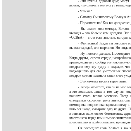
- Эти буквы, дорогой друг, могут 
ясным, что означать они могут только о
- Что же?
- Самому Смышленому Врачу в А
- Поразительно! Как вы догадалис
- Вы знаете мои методы, Ватсон.
выводы – это больше чем догадки. Это 
«ССВвА» – это и есть гипотеза, которая 
- Фантастика! Когда вы говорите 
вы или чародей, или шарлатан. Но когда 
- Ну, поехали дальше. Посмотрите 
Когда друзья, скрепя сердце, наскребли 
преподнесли ему сообща эту никчемную ве
подарили ему эту дудку в надежде, что
подходящую для его умственных способн
подарок сделан именно в связи с его ух
- Это кажется весьма вероятным.
- Теперь отметьте, что он не мог 
а это возможно лишь в том случае, ког
покинул столь теплое местечко. Тогда
отводилась скромная роль вивисектора
помощника подносчика заряжающему в ст
пять лет назад, смотрите дату на дудке.
и заняться излечением безответных дер
вместо него перед нами вырос симпатич
который, как я приблизительно прикидыв
От последних слов Холмса я так 