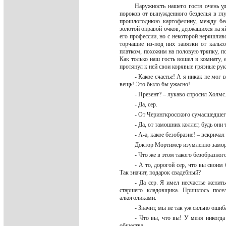
Наружность нашего гостя очень уд
пороков от вынужденного безделья в гл
прошлогоднюю картофелину, между бес
золотой оправой очков, держащихся на я
его профессии, но с некоторой неряшлив
торчащие из-под них завязки от каль
платком, похожим на половую тряпку, по
Как только наш гость вошел в комнату,
протянул к ней свои корявые грязные ру
- Какое счастье! А я никак не мог
вещь! Это было бы ужасно!
- Презент? – лукаво спросил Холм
- Да, сер.
- От Черингкросского сумасшедше
- Да, от тамошних коллег, будь он
- А-а, какое безобразие! – вскрича
Доктор Мортимер изумленно замо
- Что же в этом такого безобразно
- А то, дорогой сер, что вы свои
Так значит, подарок свадебный?
- Да сер. Я имел несчастье женить
старшего кладовщика. Пришлось посе
алкоголиками.
- Значит, мы не так уж сильно ошиб
- Что вы, что вы! У меня никогда
общества.