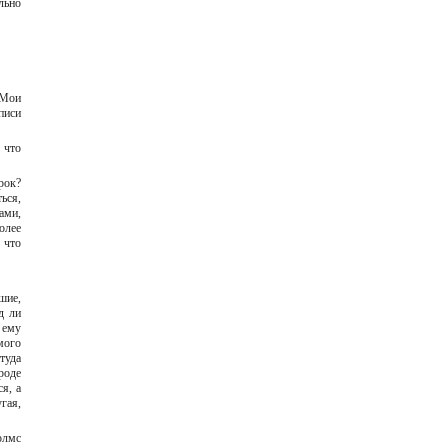
льно
 Мои
писи
 что
рок?
ься,
ами,
олее
 что
шие,
д ли
 ему
мого
туда
роде
я, а
гая,
олмс