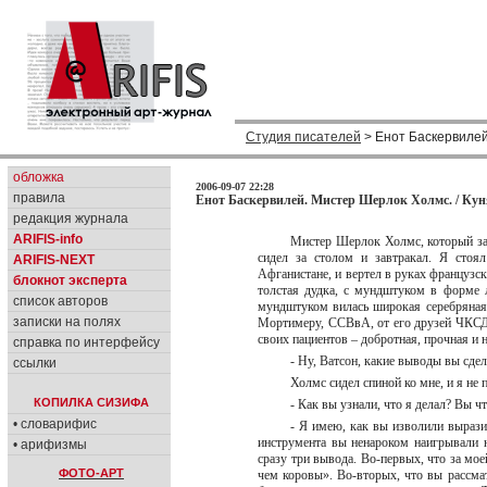
Студия писателей
> Енот Баскервилей
обложка
2006-09-07 22:28
правила
Енот Баскервилей. Мистер Шерлок Холмс. / Кун
редакция журнала
ARIFIS-info
Мистер Шерлок Холмс, который зав
сидел за столом и завтракал. Я стоя
ARIFIS-NEXT
Афганистане, и вертел в руках французс
блокнот эксперта
толстая дудка, с мундштуком в форме 
список авторов
мундштуком вилась широкая серебряная
записки на полях
Мортимеру, ССВвА, от его друзей ЧКСД»
своих пациентов – добротная, прочная и
справка по интерфейсу
- Ну, Ватсон, какие выводы вы сд
ссылки
Холмс сидел спиной ко мне, и я не
КОПИЛКА СИЗИФА
- Как вы узнали, что я делал? Вы ч
• словарифис
- Я имею, как вы изволили вырази
инструмента вы ненароком наигрывали 
• арифизмы
сразу три вывода. Во-первых, что за мо
ФОТО-АРТ
чем коровы». Во-вторых, что вы рассматр