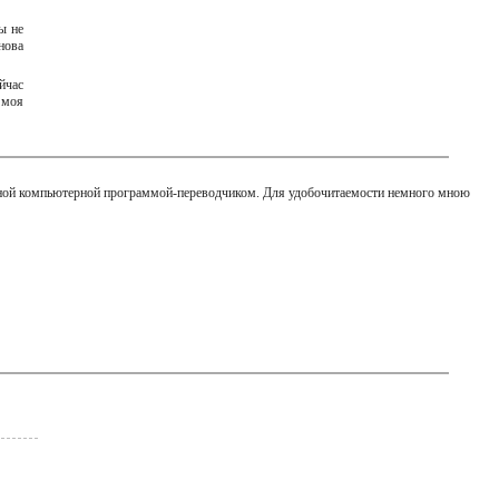
ы не
нова
йчас
 моя
стной компьютерной программой-переводчиком. Для удобочитаемости немного мною