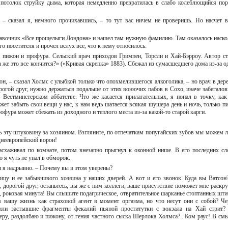
 потолок струйку дыма, которая немедленно превратилась в слабо колеблющийся пор
, – сказал я, немного прочихавшись, – то тут вас ничем не проверишь. Но насчет в
равочник «Все прощелыги Лондона» и нашел там нужную фамилию. Там оказалось наско
о посетителя и прочел вслух все, что к нему относилось:
 пижон и профура. Сельский врач приходов Гримпен, Торсли и Хай-Бэрроу. Автор ст
а же это все кончится?» («Кривая скрепка» 1883). Сбежал из сумасшедшего дома из-за о
сон, – сказал Холмс с улыбкой только что опохмелившегося алкоголика, – но врач в дере
рогой друг, нужно держаться подальше от этих вонючих пабов в Сохо, иначе забегалов
Вестминстерском аббатстве. Что же касается прилагательных, я попал в точку, как
жет забыть свои вещи у нас, к нам ведь шатается всякая шушера день и ночь, только п
профура может сбежать из доходного и теплого места из-за какой-то старой карги.
ь эту штуковину за хозяином. Взгляните, по отпечаткам попугайских зубов мы можем л
еднеевропейский ворон!
схаживал по комнате, потом внезапно прыгнул к оконной нише. В его последних сл
о я чуть не упал в обморок.
ал я надрывно. – Почему вы в этом уверены?
ицу и ее забывчивого хозяина у наших дверей. А вот и его звонок. Куда вы Ватсон
 дорогой друг, останьтесь, вы же с ним коллеги, ваше присутствие поможет мне раскру
а, роковая минута! Вы слышите подагрическое, отвратительное шарканье стоптанных шти
в вашу жизнь как страховой агент в момент оргазма, но что несут они с собой? Че
или застывшие фрагменты фекалий пьяной проститутки с вокзала на Хай стрит?
у, раздолбаю и пижону, от гения частного сыска Шерлока Холмса?.. Ком раус! В смы