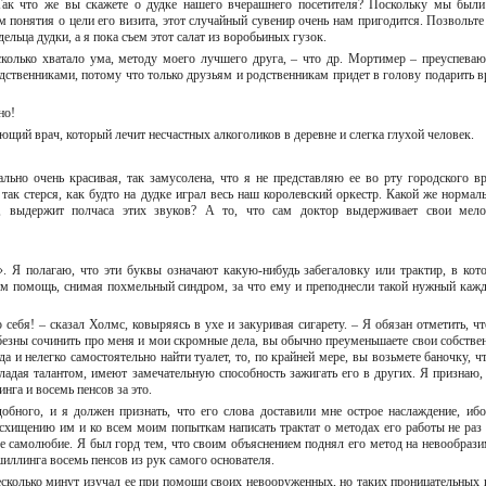
Так что же вы скажете о дудке нашего вчерашнего посетителя? Поскольку мы были
м понятия о цели его визита, этот случайный сувенир очень нам пригодится. Позвольте
дельца дудки, а я пока съем этот салат из воробьиных гузок.
асколько хватало ума, методу моего лучшего друга, – что др. Мортимер – преуспева
ственниками, потому что только друзьям и родственникам придет в голову подарить в
чно!
ующий врач, который лечит несчастных алкоголиков в деревне и слегка глухой человек.
ально очень красивая, так замусолена, что я не представляю ее во рту городского вр
так стерся, как будто на дудке играл весь наш королевский оркестр. Какой же нормал
, выдержит полчаса этих звуков? А то, что сам доктор выдерживает свои мело
. Я полагаю, что эти буквы означают какую-нибудь забегаловку или трактир, в кот
им помощь, снимая похмельный синдром, за что ему и преподнесли такой нужный каж
 себя! – сказал Холмс, ковыряясь в ухе и закуривая сигарету. – Я обязан отметить, чт
безны сочинить про меня и мои скромные дела, вы обычно преуменьшаете свои собстве
 и нелегко самостоятельно найти туалет, то, по крайней мере, вы возьмете баночку, ч
бладая талантом, имеют замечательную способность зажигать его в других. Я признаю,
инга и восемь пенсов за это.
обного, и я должен признать, что его слова доставили мне острое наслаждение, ибо
хищению им и ко всем моим попыткам написать трактат о методах его работы не раз 
е самолюбие. Я был горд тем, что своим объяснением поднял его метод на невообраз
шиллинга восемь пенсов из рук самого основателя.
есколько минут изучал ее при помощи своих невооруженных, но таких проницательных г