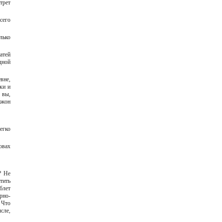
трет
сего
лько
атей
дной
вне,
ки и
 вы,
ижон
егко
овах
? Не
тить
блет
рно-
 Что
сле,