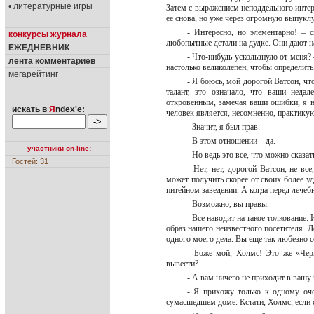
• литературные игры
Затем с выражением неподдельного интер
ее снова, но уже через огромную выпукл
- Интересно, но элементарно! – 
конкурсы журнала
любопытные детали на дудке. Они дают 
ЕЖЕДНЕВНИК
- Что-нибудь ускользнуло от меня?
лента комментариев
настолько великолепен, чтобы определить
мегарейтинг
- Я боюсь, мой дорогой Ватсон, ч
талант, это означало, что ваши неда
откровенным, замечая ваши ошибки, я н
искать в
Я
ndex'е:
человек является, несомненно, практик
- Значит, я был прав.
- В этом отношении – да.
участники on-line:
- Но ведь это все, что можно сказа
Гостей: 31
- Нет, нет, дорогой Ватсон, не вс
может получить скорее от своих более уд
питейном заведении. А когда перед лече
- Возможно, вы правы.
- Все наводит на такое толкование.
образ нашего неизвестного посетителя. 
одного моего дела. Вы еще так любезно 
- Боже мой, Холмс! Это же «Че
вывести?
- А вам ничего не приходит в ваш
- Я прихожу только к одному оче
сумасшедшем доме. Кстати, Холмс, если