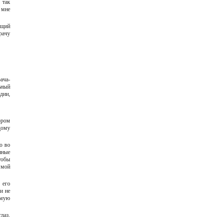
 так
 мне
ющий
рачу
ача-
ьный
дии,
ором
дому
о во
нные
тобы
 мой
 его
и не
имую
лаз.