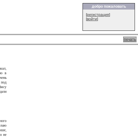
добро пожаловать
[
регистрация
]
[
войти
]
печать
кал,
ою в
чень
 под
ймсу
щали
ного
елаю
чше,
о не