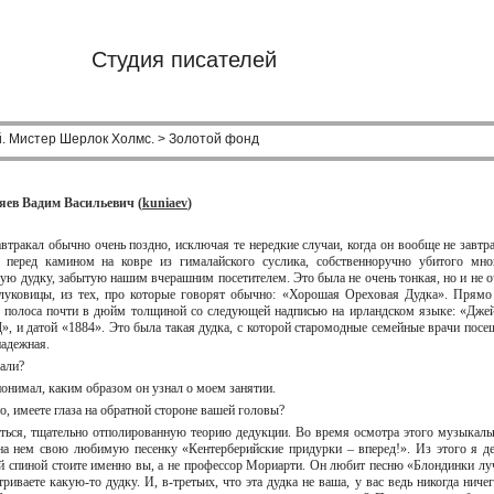
Студия писателей
. Мистер Шерлок Холмс. > Золотой фонд
яев Вадим Васильевич (
kuniaev
)
тракал обычно очень поздно, исключая те нередкие случаи, когда он вообще не завтра
л перед камином на ковре из гималайского суслика, собственноручно убитого мн
кую дудку, забытую нашим вчерашним посетителем. Это была не очень тонкая, но и не о
луковицы, из тех, про которые говорят обычно: «Хорошая Ореховая Дудка». Прямо
 полоса почти в дюйм толщиной со следующей надписью на ирландском языке: «Дже
, и датой «1884». Это была такая дудка, с которой старомодные семейные врачи посе
 надежная.
елали?
 понимал, каким образом он узнал о моем занятии.
то, имеете глаза на обратной стороне вашей головы?
ться, тщательно отполированную теорию дедукции. Во время осмотра этого музыкаль
на нем свою любимую песенку «Кентерберийские придурки – вперед!». Из этого я д
ей спиной стоите именно вы, а не профессор Мориарти. Он любит песню «Блондинки лу
иваете какую-то дудку. И, в-третьих, что эта дудка не ваша, у вас ведь никогда ничег