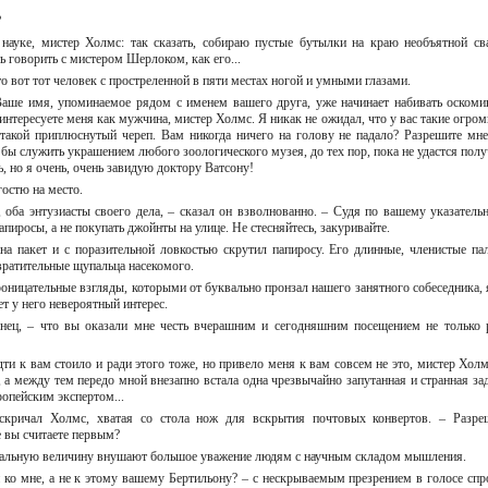
о?
науке, мистер Холмс: так сказать, собираю пустые бутылки на краю необъятной св
ь говорить с мистером Шерлоком, как его...
то вот тот человек с простреленной в пяти местах ногой и умными глазами.
 Ваше имя, упоминаемое рядом с именем вашего друга, уже начинает набивать оскоми
нтересуете меня как мужчина, мистер Холмс. Я никак не ожидал, что у вас такие огром
 такой приплюснутый череп. Вам никогда ничего на голову не падало? Разрешите мне
 бы служить украшением любого зоологического музея, до тех пор, пока не удастся полу
ть, но я очень, очень завидую доктору Ватсону!
гостю на место.
 оба энтузиасты своего дела, – сказал он взволнованно. – Судя по вашему указатель
папиросы, а не покупать джойнты на улице. Не стесняйтесь, закуривайте.
а пакет и с поразительной ловкостью скрутил папиросу. Его длинные, членистые па
твратительные щупальца насекомого.
роницательные взгляды, которыми от буквально пронзал нашего занятного собеседника, 
ет у него невероятный интерес.
конец, – что вы оказали мне честь вчерашним и сегодняшним посещением не только 
идти к вам стоило и ради этого тоже, но привело меня к вам совсем не это, мистер Холм
 а между тем передо мной внезапно встала одна чрезвычайно запутанная и странная зад
вропейским экспертом...
вскричал Холмс, хватая со стола нож для вскрытия почтовых конвертов. – Разре
е вы считаете первым?
туральную величину внушают большое уважение людям с научным складом мышления.
и ко мне, а не к этому вашему Бертильону? – с нескрываемым презрением в голосе спр