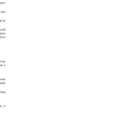
трел
-две
е не
 мой
быть
Этот
ктор
не в
роим
ания
сюда
е, в