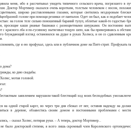
ивила меня, ибо я рассчитывал увидеть типичного сельского врача, погрязшего в пу
уши. Доктор Мортимер оказался очень коротким, толстым человеком с носом, похожи
цветными, широко расставленными глазами, которые светились нездоровым блеско
йцеобразной голове при помощи резинки от панталон. Одет он был, как и подобает чело
остью: на голом теле сильно поношенный бараний тулуп, облитые какой-то гадостью бр
сон, просящие каши рваные башмаки с разноцветными шнурками. Он постоянно выт
т с красного лба и по-гусиному вытягивал тощую шею, как бы примериваясь к обстано
 его блуждающий взгляд остановился на дудке в руках Холмса, и он со сдавленным кр
ки.
 вспомнить, где я ею профукал, здесь или в публичном доме на Питт-стрит. Профукать т
с.
го дома?
и трижды, ко дню свадьбы.
л Холмс, мотая головой.
ргал:
го?
м бестактным заявлением нарушили такой блестящий ход моих бесподобных умозаключе
ся на одной старой карге, но через три дня сбежал от нее, оставив надежду на должн
литься в деревне, обзавестись своим домом и постоянными проблемами с мест
ались, – сказал Холмс, потирая руки. – А теперь, доктор Мортимер...
 не было докторской степени, я всего лишь скромный член Королевского ортопедичес