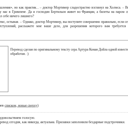
шления», но как практик... – доктор Мортимер сладострастно взглянул на Холмса. – В
 у нас в Гримпене. Да и господин Бертильон живет во Франции, а билеты на паром с
ил себе ничего лишнего?
олмс, остывая. – Однако, доктор Мортимер, вы поступите совершенно правильно, если се
ступлений, расскажете мне ваше дело, для разрешения которого вам требуется
Перевод сделан по оригинальному тексту сера Артура Конан Дойла одной изве
обработан. :)
иев
списком, новые сверху
)
 удовольствием голосую.
ревод сегодня, как никогда, актуальна. Прилавки заполонили бездарные подстрочники.