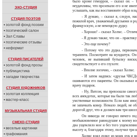
было кроме геморроя, – сказал он. – 
неудачливы, что прозевали его и не имее
ЭХО-СТУДИЯ
услышать, как вы восстановите образ вла
- Я думаю, – сказал я, следуя, н
СТУДИЯ ПОЭТОВ
пожилой врач, уважаемый друзьями и род
• золотой фонд поэзии
французскую, а не немецкую дудку.
• поэтический салон
- Хорошо! – сказал Холмс. – Отли
• Зал Славы
- Я думаю также, что он – практик
• поэтические отзывы
- Это еще почему?
• неформат
- Потому что это дудка, первонач
терапевта. Посмотрите на мундштук. Он 
СТУДИЯ ПИСАТЕЛЕЙ
человек, не выпивший бутылку виски
свидетельствует о его глухоте.
• золотой фонд прозы
- Вполне логично, – сказал Холмс.
• публицистика
- И затем надпись: «друзья ЧКСД»
• загадки творчества
ошиваются его пациенты. Он оказывал 
врачу подарок.
СТУДИЯ ХУДОЖНИКОВ
- Ну, Ватсон, вы превзошли самого
• золотая коллекция
всех анекдотах, которые вы были так лю
• мастер-класс
умственные возможности. Если вам иногда
не запачкать ковер. Немало людей, не о
дорогой друг, что я должен вам три шилл
МУЗЫКАЛЬНАЯ СТУДИЯ
Он никогда не говорил ничего под
необыкновенное равнодушие к моему вос
СМЕХО-СТУДИЯ
два ущемляло мое и без того ущемленно
• веселые картинки
высоту и, благодаря этому, получил три 
• графомания
Холмс взял дудку из моих рук и н