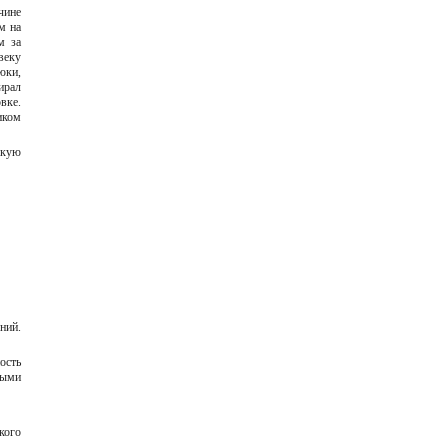
чине
м на
м за
веку
юки,
ирал
вке.
иком
акую
ний.
ость
ными
кого