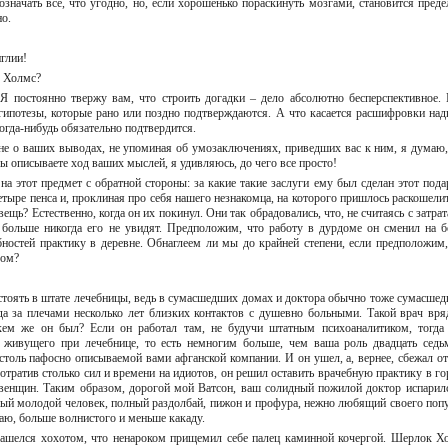
означать все, что угодно, но, если хорошенько пораскинуть мозгами, становится преде
дно.
нглии!
ь, Холмс?
 Я постоянно твержу вам, что строить догадки – дело абсолютно бесперспективное.
гипотезы, которые рано или поздно подтверждаются. А что касается расшифровки над
когда-нибудь обязательно подтвердится.
мне о ваших выводах, не упоминая об умозаключениях, приведших вас к ним, я думаю,
вы описываете ход ваших мыслей, я удивляюсь, до чего все просто!
на этот предмет с обратной стороны: за какие такие заслуги ему был сделан этот пода
четыре пенса и, проклиная про себя нашего незнакомца, на которого пришлось раскошелит
щь? Естественно, когда он их покинул. Они так обрадовались, что, не считаясь с затрат
 больше никогда его не увидят. Предположим, что работу в дурдоме он сменил на б
остей практику в деревне. Обнаглеем ли мы до крайней степени, если предположим,
одом?
состоять в штате лечебницы, ведь в сумасшедших домах и доктора обычно тоже сумасшед
да за плечами несколько лет близких контактов с душевно больными. Такой врач вря
 кем же он был? Если он работал там, не будучи штатным психоаналитиком, тогда
, живущего при лечебнице, то есть немногим больше, чем ваша роль двадцать седь
оль пафосно описываемой вами афганской компании. И он ушел, а, вернее, сбежал от
 Потратив столько сил и времени на идиотов, он решил оставить врачебную практику в го
евенщин. Таким образом, дорогой мой Ватсон, ваш солидный пожилой доктор испарилс
ный молодой человек, полный раздолбай, пижон и профура, нежно любящий своего попу
аю, больше волнистого и меньше какаду.
зашелся хохотом, что ненароком прищемил себе палец каминной кочергой. Шерлок Х