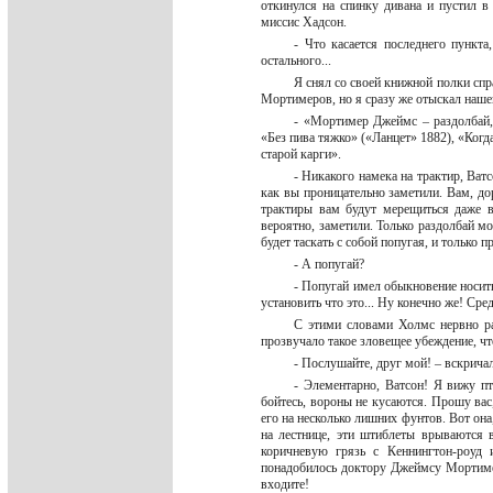
откинулся на спинку дивана и пустил в
миссис Хадсон.
- Что касается последнего пункта
остального...
Я снял со своей книжной полки сп
Мортимеров, но я сразу же отыскал нашег
- «Мортимер Джеймс – раздолбай,
«Без пива тяжко» («Ланцет» 1882), «Когд
старой карги».
- Никакого намека на трактир, Ват
как вы проницательно заметили. Вам, до
трактиры вам будут мерещиться даже в 
вероятно, заметили. Только раздолбай мо
будет таскать с собой попугая, и только 
- А попугай?
- Попугай имел обыкновение носит
установить что это... Ну конечно же! Ср
С этими словами Холмс нервно ра
прозвучало такое зловещее убеждение, чт
- Послушайте, друг мой! – вскрич
- Элементарно, Ватсон! Я вижу пт
бойтесь, вороны не кусаются. Прошу вас,
его на несколько лишних фунтов. Вот он
на лестнице, эти штиблеты врываются 
коричневую грязь с Кеннингтон-роуд 
понадобилось доктору Джеймсу Мортимер
входите!