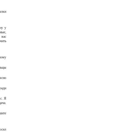
алки
ну у
ные,
 вас
чить
ному
льцы
ясно
ради
с. Я
ача.
шите
осил