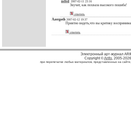
nefed
2007-02-11 23:16
Звучит, как похвала высокого пошиба!
ответить
Azergoth
2007-02-12 19:37
Приятно видеть,что вы критику воспринимае
ответить
Электронный арт-журнал ARI
Copyright ©
Arifis
, 2005-202
при перепечатке любых материалов, представленных на сайте, с