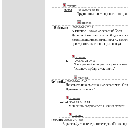
ответить
nefed
2006-08-24 00:18
Трудно описывать процесс, находяс
ответить
Robinzon
2006-08-23 23:22
А главное – какая аллегория! Эзоп.
Да, не любите вы гномов. Я думаю, чт
канализационные потоки растут, заним
пристроятся на спины крыс и акул.
ответить
nefed
2006-08-24 00:15
Я попросил бы не рассматривать моё 
"Кюшэть лублу, а так нэт!..."
ответить
Nedomika
2006-08-24 17:05
Действительно смешно и аллегорично. Опят
Примите мой голос!
ответить
nefed
2006-08-24 17:54
Мысленно содрогаюсь! Низкий поклон...
ответить
Faizyllin
2006-08-25 00:03
Здравствйуте-я теперь тоже здесь:)Позже про