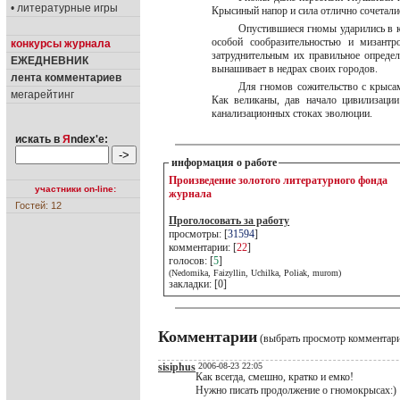
• литературные игры
Крысиный напор и сила отлично сочетали
Опустившиеся гномы ударились в 
особой сообразительностью и мизантр
конкурсы журнала
затруднительным их правильное опреде
ЕЖЕДНЕВНИК
вынашивает в недрах своих городов.
лента комментариев
Для гномов сожительство с крысам
мегарейтинг
Как великаны, дав начало цивилизации
канализационных стоках эволюции.
искать в
Я
ndex'е:
информация о работе
Произведение золотого литературного фонда
участники on-line:
журнала
Гостей: 12
Проголосовать за работу
просмотры: [
31594
]
комментарии: [
22
]
голосов: [
5
]
(Nedomika, Faizyllin, Uchilka, Poliak, murom)
закладки: [0]
Комментарии
(выбрать просмотр комментар
sisiphus
2006-08-23 22:05
Как всегда, смешно, кратко и емко!
Нужно писать продолжение о гномокрысах:)