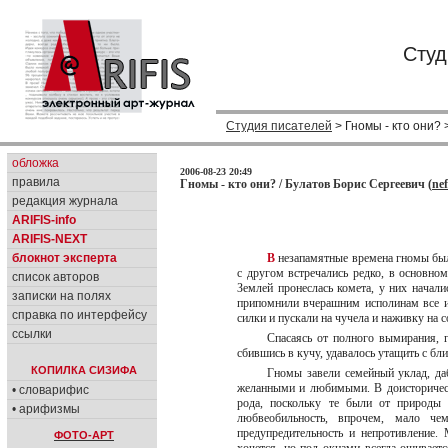
Студ
Студия писателей
> Гномы - кто они?
обложка
2006-08-23 20:49
правила
Гномы - кто они? / Булатов Борис Сергеевич (
ne
редакция журнала
ARIFIS-info
ARIFIS-NEXT
блокнот эксперта
В
незапамятные времена гномы был
с другом встречались редко, в основном
список авторов
Землей пронеслась комета, у них начали
записки на полях
припомнили вчерашним исполинам все и
справка по интерфейсу
силки и пускали на чучела и наживку на
ссылки
Спасаясь от полного вымирания, 
сбившись в кучу, удавалось утащить с б
КОПИЛКА СИЗИФА
Гномы завели семейный уклад, да
желанными и любимыми. В доисторическ
• словарифис
рода, поскольку те были от природы 
• арифизмы
любвеобильность, впрочем, мало че
предупредительность и непротивление.
ФОТО-АРТ