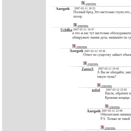
ответить
Azergoth
2007-02-11 18:25
Полный бред.Это настолько глупо,что
позор.
ответить
Uchilka
2007-02-11 19:47
и что ж вас тут настолько обескуражило
обнаружьте знание дела, напишите по су
ответить
Azergoth
2007-02-12 19:36
Ответ по существу займет объе
ответить
ZanozA
2007-02-12 19:45
А Вы не обещайте, нап
такую чушь?
ответить
nefed
2007-02-12 22:05
Настя, обратите в
Кровная вещица 
ответить
Azergoth
2007-02-12 22:06
Обязательно напишу.
P.S. Только не такой
ответить