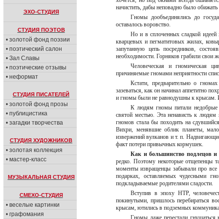
хочется, но под окнами всегда ошиваетс
начистить, дабы неповадно было обижат
ЭХО-СТУДИЯ
Гномы дообъединялись до госуда
оставалось воровство.
СТУДИЯ ПОЭТОВ
Но и в сплоченных сладкой идеей 
• золотой фонд поэзии
кварцевых и пегматитовых жилах, ковы
• поэтический салон
запутанную цепь посредников, состо
необходимости. Горняков грабили свои ж
• Зал Славы
Человеческая и гномическая цив
• поэтические отзывы
причиняемые гномами неприятности спи
• неформат
Кстати, предварительно о гнома
зазеваться, как он начинал аппетитно по
СТУДИЯ ПИСАТЕЛЕЙ
и гномы были не равнодушны к крысам. 
• золотой фонд прозы
К людям гномы питали недобрые ч
• публицистика
святой местью. Эта ненависть к людям 
гномов стала бы походить на сдувшийс
• загадки творчества
Вихри, менявшие облик планеты, мало
извержений вулканов и т. п. Надвигающи
СТУДИЯ ХУДОЖНИКОВ
факт потери привычных кормушек.
• золотая коллекция
Как и большинство подлецов и 
• мастер-класс
редко. Поэтому некоторые отщепенцы та
моменты извращенцы забывали про все н
подарках, оставляемых чудесными гн
МУЗЫКАЛЬНАЯ СТУДИЯ
подкладываемые родителями сладости.
Вступив в эпоху НТР, человечес
СМЕХО-СТУДИЯ
покинутыми, пришлось перебираться во
• веселые картинки
крысам, ютились в подземных коммуника
• графомания
Гномы даже перестали гнушаться 