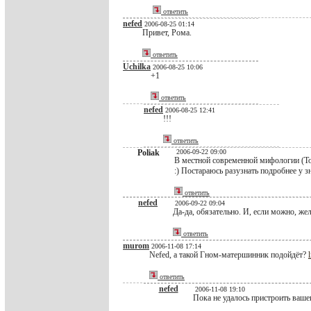
ответить
nefed
2006-08-25 01:14
Привет, Рома.
ответить
Uchilka
2006-08-25 10:06
+1
ответить
nefed
2006-08-25 12:41
!!!
ответить
Poliak
2006-09-22 09:00
В местной современной мифологии (То
:) Постараюсь разузнать подробнее у з
ответить
nefed
2006-09-22 09:04
Да-да, обязательно. И, если можно, же
ответить
murom
2006-11-08 17:14
Nefed, а такой Гном-матершинник подойдёт?
ответить
nefed
2006-11-08 19:10
Пока не удалось пристроить ваш