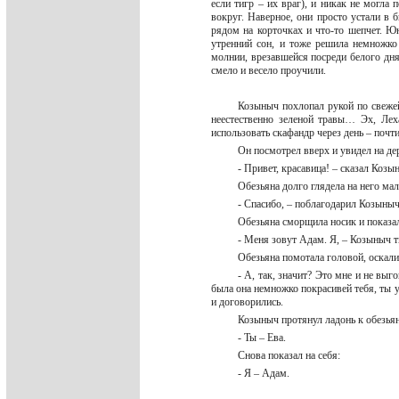
если тигр – их враг), и никак не могла п
вокруг. Наверное, они просто устали в б
рядом на корточках и что-то шепчет. Ю
утренний сон, и тоже решила немножко 
молнии, врезавшейся посреди белого дня
смело и весело проучили.
Козыныч похлопал рукой по свеже
неестественно зеленой травы… Эх, Леха
использовать скафандр через день – почт
Он посмотрел вверх и увидел на д
- Привет, красавица! – сказал Коз
Обезьяна долго глядела на него ма
- Спасибо, – поблагодарил Козыныч
Обезьяна сморщила носик и показ
- Меня зовут Адам. Я, – Козыныч тк
Обезьяна помотала головой, оскали
- А, так, значит? Это мне и не выг
была она немножко покрасивей тебя, ты уж
и договорились.
Козыныч протянул ладонь к обезья
- Ты – Ева.
Снова показал на себя:
- Я – Адам.