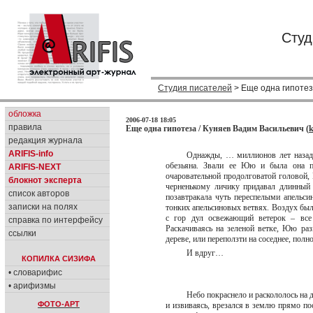
Студ
Студия писателей
> Еще одна гипотез
обложка
2006-07-18 18:05
правила
Еще одна гипотеза / Куняев Вадим Васильевич (
k
редакция журнала
ARIFIS-info
Однажды, … миллионов лет назад,
обезьяна. Звали ее Юю и была она по
ARIFIS-NEXT
очаровательной продолговатой головой,
блокнот эксперта
черненькому личику придавал длинный
список авторов
позавтракала чуть переспелыми апельси
записки на полях
тонких апельсиновых ветвях. Воздух был
с гор дул освежающий ветерок – все
справка по интерфейсу
Раскачиваясь на зеленой ветке, Юю ра
ссылки
дереве, или переползти на соседнее, пол
И вдруг…
КОПИЛКА СИЗИФА
• словарифис
• арифизмы
Небо покраснело и раскололось на
ФОТО-АРТ
и извиваясь, врезался в землю прямо п