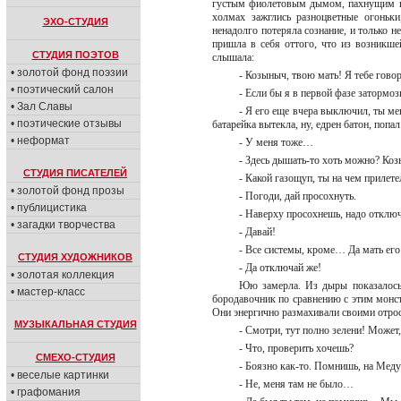
густым фиолетовым дымом, пахнущим гл
холмах зажглись разноцветные огоньк
ЭХО-СТУДИЯ
ненадолго потеряла сознание, и только 
пришла в себя оттого, что из возникш
СТУДИЯ ПОЭТОВ
слышала:
• золотой фонд поэзии
- Козыныч, твою мать! Я тебе гово
• поэтический салон
- Если бы я в первой фазе затормо
• Зал Славы
- Я его еще вчера выключил, ты мен
• поэтические отзывы
батарейка вытекла, ну, едрен батон, попа
• неформат
- У меня тоже…
- Здесь дышать-то хоть можно? Коз
СТУДИЯ ПИСАТЕЛЕЙ
- Какой газощуп, ты на чем прилет
• золотой фонд прозы
- Погоди, дай просохнуть.
• публицистика
- Наверху просохнешь, надо отключ
• загадки творчества
- Давай!
- Все системы, кроме… Да мать его
СТУДИЯ ХУДОЖНИКОВ
- Да отключай же!
• золотая коллекция
Юю замерла. Из дыры показалось 
• мастер-класс
бородавочник по сравнению с этим монс
Они энергично размахивали своими отро
МУЗЫКАЛЬНАЯ СТУДИЯ
- Смотри, тут полно зелени! Может
- Что, проверить хочешь?
СМЕХО-СТУДИЯ
- Боязно как-то. Помнишь, на Меду
• веселые картинки
- Не, меня там не было…
• графомания