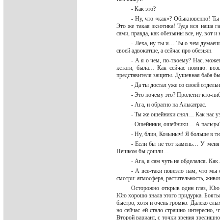
- Как это?
- Ну, что «как»? Обыкновенно! Ты
Это же такая экзотика! Туда вся наша га
сами, правда, как обезьяны все, ну, вот и
- Леха, ну ты и… Ты о чем думаеш
своей адвокатше, а сейчас про обезьян.
- А я о чем, по-твоему? Нас, може
кстати, была… Как сейчас помню: возьм
представителя защиты. Душевная баба бы
- Да ты достал уже со своей отдель
- Это почему это? Пролетит кто-ни
- Ага, и обратно на Алькатрас.
- Ты же ошейники снял… Как нас 
- Ошейники, ошейники… А пальцы
- Ну, блин, Козыныч! Я больше в 
- Если бы не тот камень… У меня 
Пешком бы дошли…
- Ага, я сам чуть не обделался. Ка
- А все-таки повезло нам, что мы 
смотри: атмосфера, растительность, ж
Осторожно открыв один глаз, Юю 
Юю хорошо знала этого придурка. Бояться 
быстро, хотя и очень громко. Далеко слы
но сейчас ей стало страшно интересно, ч
Второй вариант, с точки зрения зрелищно