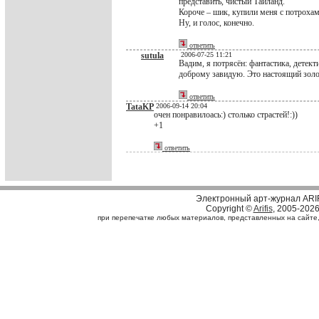
представить, чистый Таиланд.
Короче – шик, купили меня с потрохам
Ну, и голос, конечно.
ответить
sutula
2006-07-25 11:21
Вадим, я потрясён: фантастика, детек
доброму завидую. Это настоящий золо
ответить
TataKP
2006-09-14 20:04
очен понравилоась:) столько страстей!:))
+1
ответить
Электронный арт-журнал ARI
Copyright ©
Arifis
, 2005-202
при перепечатке любых материалов, представленных на сайте, с