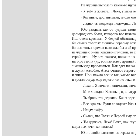
Из чудища выползли какие-то щупа
- У тебя в животе… Лёха, у меня ж
- Козыныч, достань меня, плохо 
- Ладно, ты подожди, подожди… Ла
Юю увидела, как от чудища, звонк
двоюродного брата, которого все называ
И… очень красивая. У бедной обезьяны д
бы самых толстых личинок первому сожр
бы земляных орехов накопала бы и ей при
на чудище с очень красивой головой, то с
стройного… Ну вот, скажем, вожак в их 
него до земли (ну, если вместе с древней
знаешь куда провалиться. Как даст пинка 
и скулит жалобно. А все считают старог
и спина. Но и как-то все не так, как-то
и достал оттуда еще одного, точно таког
- Леха… Я ничего, понимаешь, ниче
- Мне холодно. Козыныч, я, в нату
- Ты брось это, держись. Как я здес
- Все, кранты. Руки холодеют. Коз
- Найду, найду…
- Скажи, что Толян с Первой ему п
- Ты держись, Леха! Боже, как глу
когда все почти кончилось!
Юю с любопытством смотрела на дв