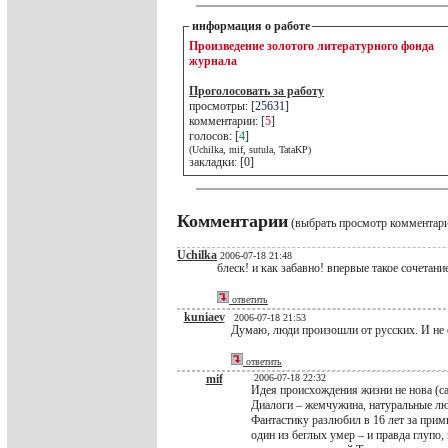
информация о работе
Произведение золотого литературного фонда
журнала
Проголосовать за работу
просмотры: [
25631
]
комментарии: [
5
]
голосов: [
4
]
(Uchilka, mif, sutula, TataKP)
закладки: [0]
Комментарии
(выбрать просмотр комментар
Uchilka
2006-07-18 21:48
блеск! и как забавно! впервые такое сочетание
ответить
kuniaev
2006-07-18 21:53
Думаю, люди произошли от русских. И не са
ответить
mif
2006-07-18 22:32
Идея происхождения жизни не нова (са
Диалоги – жемчужина, натуральные лю
Фантастику разлюбил в 16 лет за прим
один из беглых умер – и правда глупо, 