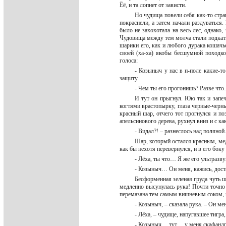
Ёё, и та лопнет от зависти.
Но чудища повели себя как-то стра
покраснели, а затем начали раздуватьс
было не захохотала на весь лес, однако
Чудовища между тем молча стали подкаты
шарики его, как и любого дурака кошачь
своей (ха-ха) якобы бесшумной походк
голоса:
- Козыныч у нас в п-поле какие-то
защиту.
- Чем ты его прогонишь? Разве ч
И тут он прыгнул. Юю так и запеч
когтями врастопырку, глаза черные-черны
красный шар, отчего тот прогнулся и по
апельсинового дерева, рухнул вниз и с 
- Видал?! – разнеслось над поляной
Шар, который остался красным, мед
как бы нехотя перевернулся, и в его бок
- Лёха, ты что… Я же его ультра
- Козыныч… Он меня, кажись, дос
Бесформенная зеленая груда чуть 
медленно высунулась рука! Почти точно 
перемазана тем самым вишневым соком, 
- Козыныч, – сказала рука. – Он 
- Лёха, – чудище, напугавшее тигра
- Козыныч… тут… у меня скафандр