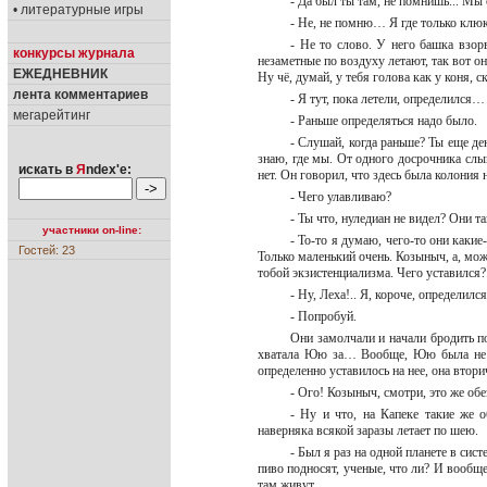
- Да был ты там, не помнишь... Мы
• литературные игры
- Не, не помню… Я где только клю
- Не то слово. У него башка взорв
конкурсы журнала
незаметные по воздуху летают, так вот о
ЕЖЕДНЕВНИК
Ну чё, думай, у тебя голова как у коня,
лента комментариев
- Я тут, пока летели, определился
мегарейтинг
- Раньше определяться надо было.
- Слушай, когда раньше? Ты еще ден
знаю, где мы. От одного досрочника слы
искать в
Я
ndex'е:
нет. Он говорил, что здесь была колония
- Чего улавливаю?
- Ты что, нуледиан не видел? Они та
участники on-line:
- То-то я думаю, чего-то они каки
Гостей: 23
Только маленький очень. Козыныч, а, мож
тобой экзистенциализма. Чего уставился
- Ну, Леха!.. Я, короче, определи
- Попробуй.
Они замолчали и начали бродить п
хватала Юю за… Вообще, Юю была не см
определенно уставилось на нее, она втор
- Ого! Козыныч, смотри, это же об
- Ну и что, на Капеке такие же 
наверняка всякой заразы летает по шею.
- Был я раз на одной планете в сис
пиво подносят, ученые, что ли? И вообще
там живут.