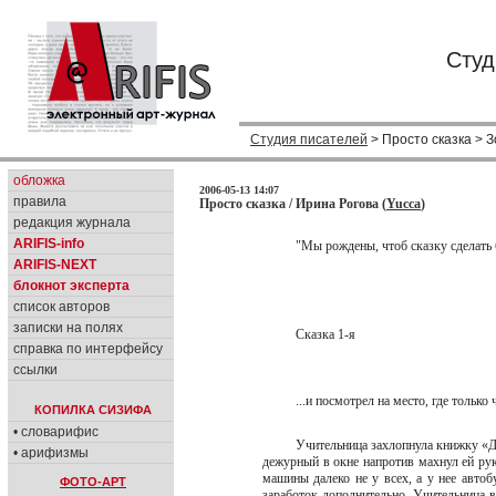
Студ
Студия писателей
> Просто сказка > 
обложка
2006-05-13 14:07
правила
Просто сказка / Ирина Рогова (
Yucca
)
редакция журнала
ARIFIS-info
"Мы рождены, чтоб сказку сделать
ARIFIS-NEXT
блокнот эксперта
список авторов
записки на полях
Сказка 1-я
справка по интерфейсу
ссылки
...и посмотрел на место, где только 
КОПИЛКА СИЗИФА
• словарифис
Учительница захлопнула книжку «До
• арифизмы
дежурный в окне напротив махнул ей руко
машины далеко не у всех, а у нее автобу
ФОТО-АРТ
заработок дополнительно. Учительница вз