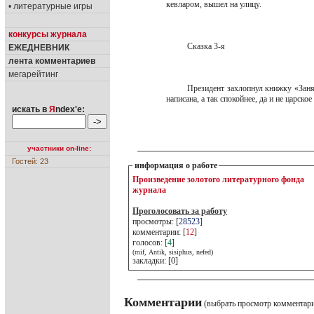
кевларом, вышел на улицу.
• литературные игры
конкурсы журнала
Сказка 3-я
ЕЖЕДНЕВНИК
лента комментариев
мегарейтинг
Президент захлопнул книжку «Заня
написана, а так спокойнее, да и не царско
искать в
Я
ndex'е:
участники on-line:
Гостей: 23
информация о работе
Произведение золотого литературного фонда
журнала
Проголосовать за работу
просмотры: [
28523
]
комментарии: [
12
]
голосов: [
4
]
(mif, Antik, sisiphus, nefed)
закладки: [0]
Комментарии
(выбрать просмотр комментар