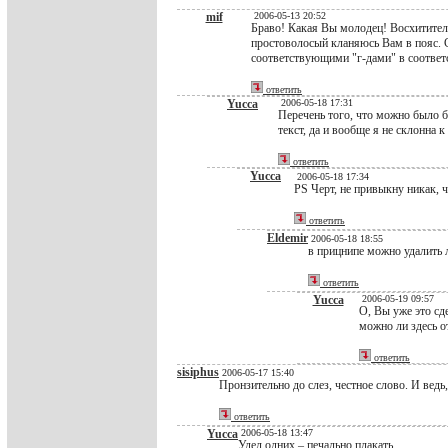
mif
2006-05-13 20:52
Браво! Какая Вы молодец! Восхититель
простоволосый кланяюсь Вам в пояс. 
соответствующими "г-дами" в соответ
ответить
Yucca
2006-05-18 17:31
Перечень того, что можно было б
текст, да и вообще я не склонна 
ответить
Yucca
2006-05-18 17:34
PS Черт, не привыкну никак, 
ответить
Eldemir
2006-05-18 18:55
в прицнипе можно удалить 
ответить
Yucca
2006-05-19 09:57
О, Вы уже это сд
можно ли здесь о
ответить
sisiphus
2006-05-17 15:40
Пронзительно до слез, честное слово. И ведь,
ответить
Yucca
2006-05-18 13:47
Удел одних – печально плакать,