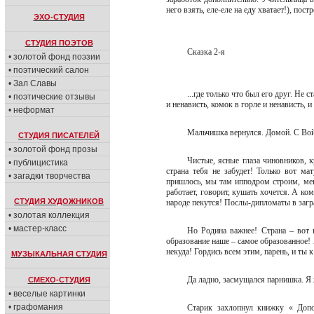
него взять, еле-еле на еду хватает!), по
ЭХО-СТУДИЯ
СТУДИЯ ПОЭТОВ
Сказка 2-я
• золотой фонд поэзии
• поэтический салон
• Зал Славы
...где только что был его друг. Не
• поэтические отзывы
и ненависть, комок в горле и ненависть, 
• неформат
Мальчишка вернулся. Домой. С В
СТУДИЯ ПИСАТЕЛЕЙ
• золотой фонд прозы
Чистые, ясные глаза чиновников, к
• публицистика
страна тебя не забудет! Только вот ма
• загадки творчества
пришлось, мы там ипподром строим, меш
работает, говорит, кушать хочется. А ком
СТУДИЯ ХУДОЖНИКОВ
народе пекутся! Послы-дипломаты в заг
• золотая коллекция
• мастер-класс
Но Родина важнее! Страна – вот 
образование наше – самое образованное!
некуда! Гордись всем этим, парень, и ты
МУЗЫКАЛЬНАЯ СТУДИЯ
Да ладно, засмущался парнишка. Я 
СМЕХО-СТУДИЯ
• веселые картинки
• графомания
Старик захлопнул книжку « Допо