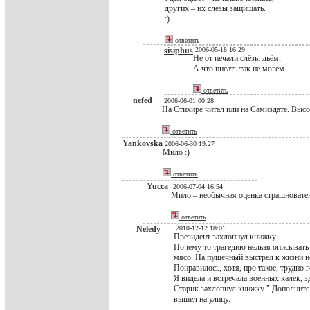
других – их слезы защищать.
:)
ответить
sisiphus
2006-05-18 16:29
Не от печали слёзы льём,
А что писать так не могём..
ответить
nefed
2006-06-01 00:28
На Стихире читал или на Самиздате. Высо
ответить
Yankovska
2006-06-30 19:27
Мило :)
ответить
Yucca
2006-07-04 16:54
Мило – необычная оценка страшновате
ответить
Neledy
2010-12-12 18:01
Президент захлопнул книжку .
Почему то трагедию нельзя описывать
мясо. На пушечный выстрел к жизни не
Понравилось, хотя, про такое, трудно
Я видела и встречала военных калек, 
Старик захлопнул книжку " Дополнител
вышел на улицу.