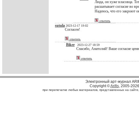
Люда, он хуже власовца. То
расшатывает согласие во в
Надеюсь, что его закроют о
ответить
sutula
2023-12-17 19:02
Согласен!
ответить
Biker
2023-12-27 18:59
Спасибо, Анатолий! Ваше согласие ценн
ответить
Электронный арт-журнал ARI
Copyright ©
Arifis
, 2005-202
при перепечатке любых материалов, представленных на сайте, с