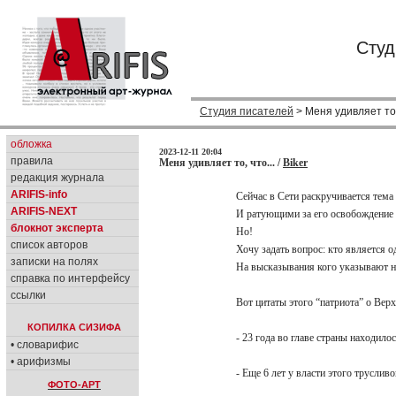
Студ
Студия писателей
> Меня удивляет то, 
обложка
2023-12-11 20:04
правила
Меня удивляет то, что... /
Biker
редакция журнала
ARIFIS-info
Сейчас в Сети раскручивается тема
ARIFIS-NEXT
И ратующими за его освобождение п
блокнот эксперта
Но!
список авторов
Хочу задать вопрос: кто является
записки на полях
На высказывания кого указывают н
справка по интерфейсу
ссылки
Вот цитаты этого “патриота” о Ве
КОПИЛКА СИЗИФА
- 23 года во главе страны находил
• словарифис
• арифизмы
- Еще 6 лет у власти этого труслив
ФОТО-АРТ