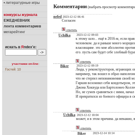
• литературные игры
Комментарии
(выбрать просмотр комментар
конкурсы журнала
nefed
2023-12-12 06:41
ЕЖЕДНЕВНИК
Согласен
лента комментариев
ответить
мегарейтинг
Uchilka
2023-12-12 09:03
к этому шло... ещё в 2016-м, если прав
человеком. да и раньше много морщил
искать в
Я
ndex'е:
власовщине. это мне абсолютно против 
его. пусть сам будет себе злобный бура
ответить
участники on-line:
Biker
2023-12-12 09:19
Люда, у реконструкторов, играющих о
Гостей: 10
например, так вошел в образ наполеоно
что не стерпел неповиновения своей мо
Гиркин возомнил себя кондотьером, э
Джона Хоквуда или Бартоломео Колле
Но, не сумев сравняться с ними, начал
И превратился из боевого офицера в с
ответить
Uchilka
2023-12-12 18:04
может, и в этом причина. да неважно, в 
ответить
Biker
2023-12-14 10:14