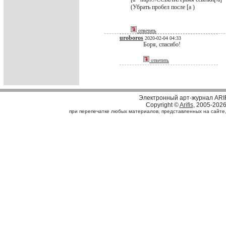
(Убрать пробел после [a )
ответить
uroboros
2020-02-04 04:33
Боря, спасибо!
ответить
Электронный арт-журнал ARI
Copyright ©
Arifis
, 2005-202
при перепечатке любых материалов, представленных на сайте, с