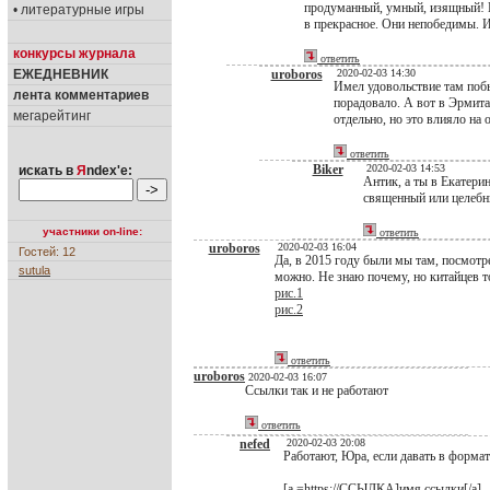
продуманный, умный, изящный! Во
• литературные игры
в прекрасное. Они непобедимы. 
конкурсы журнала
ответить
ЕЖЕДНЕВНИК
uroboros
2020-02-03 14:30
Имел удовольствие там побы
лента комментариев
порадовало. А вот в Эрмита
мегарейтинг
отдельно, но это влияло на
ответить
Biker
2020-02-03 14:53
искать в
Я
ndex'е:
Антик, а ты в Екатерин
священный или целебны
участники on-line:
ответить
uroboros
2020-02-03 16:04
Гостей: 12
Да, в 2015 году были мы там, посмотре
sutula
можно. Не знаю почему, но китайцев т
рис.1
рис.2
ответить
uroboros
2020-02-03 16:07
Ссылки так и не работают
ответить
nefed
2020-02-03 20:08
Работают, Юра, если давать в форма
[a =https://ССЫЛКА]имя ссылки[/a]