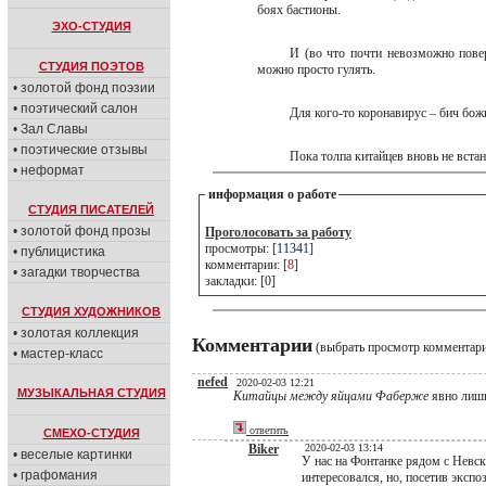
боях бастионы.
ЭХО-СТУДИЯ
И (во что почти невозможно повер
СТУДИЯ ПОЭТОВ
можно просто гулять.
• золотой фонд поэзии
• поэтический салон
Для кого-то коронавирус – бич бож
• Зал Славы
• поэтические отзывы
Пока толпа китайцев вновь не вста
• неформат
информация о работе
СТУДИЯ ПИСАТЕЛЕЙ
• золотой фонд прозы
Проголосовать за работу
просмотры: [
11341
]
• публицистика
комментарии: [
8
]
• загадки творчества
закладки: [0]
СТУДИЯ ХУДОЖНИКОВ
• золотая коллекция
Комментарии
(выбрать просмотр комментар
• мастер-класс
nefed
2020-02-03 12:21
МУЗЫКАЛЬНАЯ СТУДИЯ
Китайцы между яйцами Фаберже
явно лишн
ответить
СМЕХО-СТУДИЯ
Biker
2020-02-03 13:14
• веселые картинки
У нас на Фонтанке рядом с Невск
• графомания
интересовался, но, посетив эксп