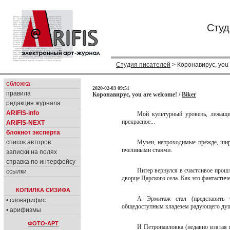
Студ
Студия писателей
> Коронавирус, you 
обложка
2020-02-03 09:51
правила
Коронавирус, you are welcome! /
Biker
редакция журнала
ARIFIS-info
Мой культурный уровень, лежащи
прекрасное...
ARIFIS-NEXT
блокнот эксперта
список авторов
Музеи, непроходимые прежде, шир
пчелиными стаями.
записки на полях
справка по интерфейсу
Питер вернулся в счастливое прош
ссылки
дворце Царского села. Как это фантастиче
КОПИЛКА СИЗИФА
А Эрмитаж стал (представить 
• словарифис
общедоступным кладезем радующего душ
• арифизмы
ФОТО-АРТ
И Петропавловка (недавно взятая 