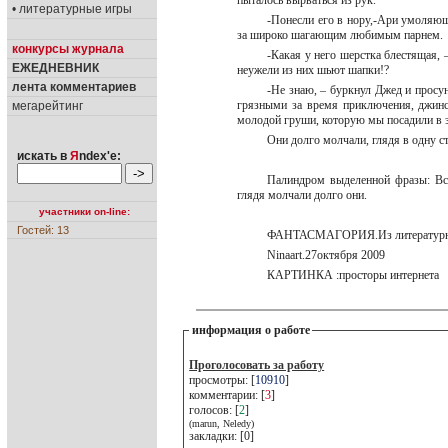
пыталось вырваться из рук.
• литературные игры
-Понесли его в нору,-Ари умоляющ
за широко шагающим любимым парнем.
конкурсы журнала
-Какая у него шерстка блестящая, –
ЕЖЕДНЕВНИК
неужели из них шьют шапки!?
лента комментариев
-Не знаю, – буркнул Джед и просун
грязными за время приключения, джинс
мегарейтинг
молодой груши, которую мы посадили в 
Они долго молчали, глядя в одну с
искать в
Я
ndex'е:
Палиндром выделенной фразы: Вс
глядя молчали долго они.
участники on-line:
Гостей: 13
ФАНТАСМАГОРИЯ.Из литературно-
Ninaart.27октября 2009
КАРТИНКА :просторы интернета
информация о работе
Проголосовать за работу
просмотры: [
10910
]
комментарии: [
3
]
голосов: [
2
]
(marun, Neledy)
закладки: [0]