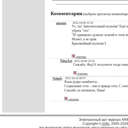
Комментарии
(выбрать просмотр комментар
marun
2012-10-09 22:33
Ух, ты! Замечательный мультик! Ещё 
убрать "что".
"И одинаково думали: всякий в этом м
Может, я не прав.
Красивейший мультик!)
ответить
NinaArt
2012-10-09 23:19
Спасибо, Фед!А получится тогда смы
ответить
Neledy
2012-10-10 09:07
Язык редко ошибается...
Социальные сети – они и правда сети..С оч
Спасибо за оптимизм, Нина!
ответить
Электронный арт-журнал ARI
Copyright ©
Arifis
, 2005-202
при перепечатке любых материалов, представленных на сайте, с