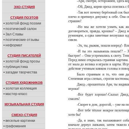
-Ари, смотри, осторожней, здесь к
-Ой, Джед, корни ореха сплелись с
ЭХО-СТУДИЯ
-Так вот почему берёзовый сок бы
плечо и притянул девушку к себе. Она с
СТУДИЯ ПОЭТОВ
страшно!
• золотой фонд поэзии
-Но мы же хотели узнать, как жи
• поэтический салон
договориться, правда, крошка? – Джед 
• Зал Славы
румянцем, а едва заметные веснушки вд
• поэтические отзывы
сияли.
• неформат
-Эх, ты, рыжик, пошли вперед!- Вл
-И ты это называешь пошли!? – За
быстрее! – Они устремились к свету. Теп
СТУДИЯ ПИСАТЕЛЕЙ
Перед ними открылась странная картина.
• золотой фонд прозы
от мала до велика и играли в карты. Иг
• публицистика
действие учтивым кивком головы и повор
• загадки творчества
Было странным и то, что они да
Степенная игра слепых, строгие костюмы,
СТУДИЯ ХУДОЖНИКОВ
Джед-,-прошептала Ари, ты видишь,
• золотая коллекция
игроки!
• мастер-класс
-Все будет хорошо!-Сказал Джед
спасать!
МУЗЫКАЛЬНАЯ СТУДИЯ
-Скорее в дом, дорогой, – уже на п
-Вот тебе тёплое мокрое полотенце
хотя бы!
СМЕХО-СТУДИЯ
-Да, я знаю, так выхаживают соба
• веселые картинки
вначале дернул лапками, затем тяжело 
• графомания