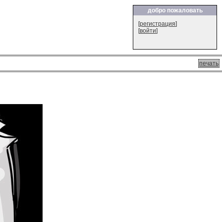
добро пожаловать
[
регистрация
]
[
войти
]
печать