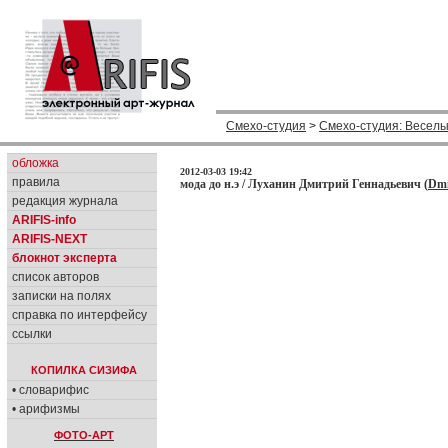
Смехо-студия
>
Смехо-студия: Веселы
обложка
2012-03-03 19:42
правила
мода до н.э / Луханин Дмитрий Геннадьевич (
Dmi
редакция журнала
ARIFIS-info
ARIFIS-NEXT
блокнот эксперта
список авторов
записки на полях
справка по интерфейсу
ссылки
КОПИЛКА СИЗИФА
• словарифис
• арифизмы
ФОТО-АРТ