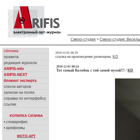
Смехо-студия
>
Смехо-студия: Веселы
обложка
2010-12-01 00:29
ссылка на произведение размещена:
KD
правила
редакция журнала
2010-12-01 00:24
ARIFIS-info
Тот самый Колобок с той самой мухой!!! /
KD
ARIFIS-NEXT
блокнот эксперта
список авторов
записки на полях
справка по интерфейсу
ссылки
КОПИЛКА СИЗИФА
• словарифис
• арифизмы
ФОТО-АРТ