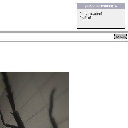
добро пожаловать
[
регистрация
]
[
войти
]
печать