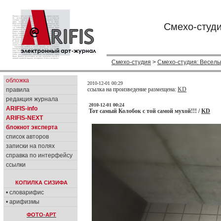
Смехо-студи
Смехо-студия
>
Смехо-студия: Веселы
обложка
2010-12-01 00:29
ссылка на произведение размещена:
KD
правила
редакция журнала
2010-12-01 00:24
ARIFIS-info
Тот самый Колобок с той самой мухой!!! /
KD
ARIFIS-NEXT
блокнот эксперта
список авторов
записки на полях
справка по интерфейсу
ссылки
КОПИЛКА СИЗИФА
• словарифис
• арифизмы
ФОТО-АРТ