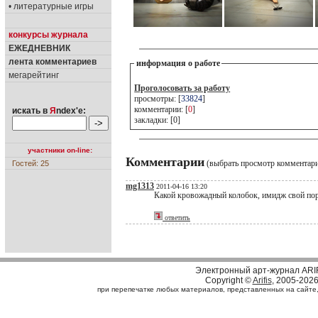
• литературные игры
конкурсы журнала
ЕЖЕДНЕВНИК
лента комментариев
информация о работе
мегарейтинг
Проголосовать за работу
просмотры: [
33824
]
комментарии: [
0
]
искать в
Я
ndex'е:
закладки: [0]
участники on-line:
Комментарии
(выбрать просмотр комментар
Гостей: 25
mg1313
2011-04-16 13:20
Какой кровожадный колобок, имидж свой порт
ответить
Электронный арт-журнал ARI
Copyright ©
Arifis
, 2005-202
при перепечатке любых материалов, представленных на сайте, с