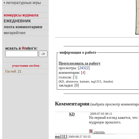
• литературные игры
конкурсы журнала
ЕЖЕДНЕВНИК
лента комментариев
мегарейтинг
искать в
Я
ndex'е:
информация о работе
Проголосовать за работу
участники on-line:
просмотры: [
24322
]
Гостей: 21
комментарии: [
4
]
голосов: [
5
]
(KD, alteravoce, kuniaev, mg1313, Annike)
закладки: [0]
Комментарии
(выбрать просмотр комментар
KD
2009-07-03 00:11
На первый взгляд кажется, что
мудрецов прошлого.
ответить
mg1313
2009-08-27 03:55