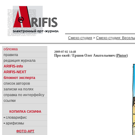
Смехо-студия
>
Смехо-студия: Веселы
обложка
2009-07-02 14:48
правила
Про ежей / Ершов Олег Анатольевич (
Pintor
)
редакция журнала
ARIFIS-info
ARIFIS-NEXT
блокнот эксперта
список авторов
записки на полях
справка по интерфейсу
ссылки
КОПИЛКА СИЗИФА
• словарифис
• арифизмы
ФОТО-АРТ