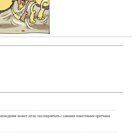
роизведения может легко посоперничать с самыми известными притчами