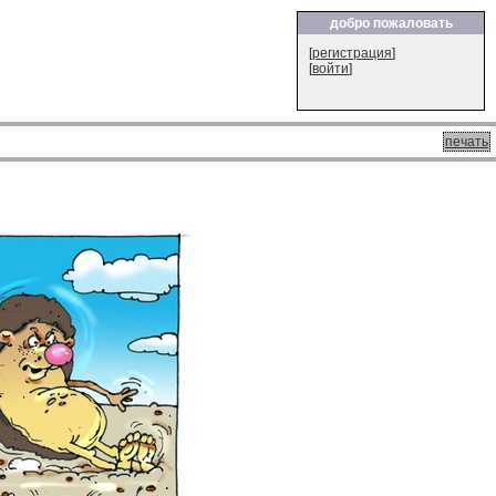
добро пожаловать
[
регистрация
]
[
войти
]
печать