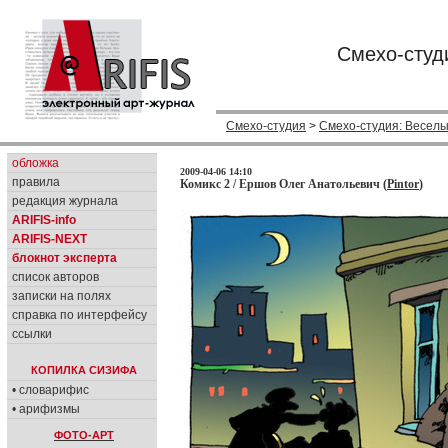
Смехо-студ
Смехо-студия
>
Смехо-студия: Веселы
обложка
2009-04-06 14:10
правила
Комикс 2 / Ершов Олег Анатольевич (
Pintor
)
редакция журнала
ARIFIS-info
ARIFIS-NEXT
блокнот эксперта
список авторов
записки на полях
справка по интерфейсу
ссылки
КОПИЛКА СИЗИФА
• словарифис
• арифизмы
ФОТО-АРТ