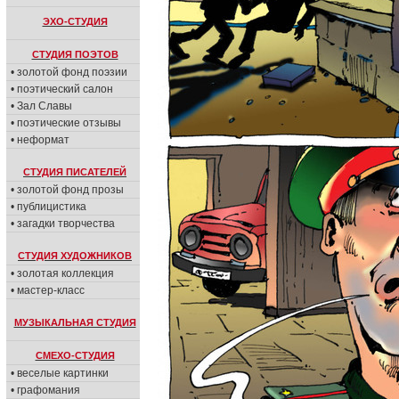
ЭХО-СТУДИЯ
СТУДИЯ ПОЭТОВ
• золотой фонд поэзии
• поэтический салон
• Зал Славы
• поэтические отзывы
• неформат
СТУДИЯ ПИСАТЕЛЕЙ
• золотой фонд прозы
• публицистика
• загадки творчества
СТУДИЯ ХУДОЖНИКОВ
• золотая коллекция
• мастер-класс
МУЗЫКАЛЬНАЯ СТУДИЯ
СМЕХО-СТУДИЯ
• веселые картинки
• графомания