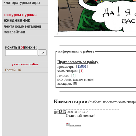
• литературные игры
конкурсы журнала
ЕЖЕДНЕВНИК
лента комментариев
мегарейтинг
искать в
Я
ndex'е:
информация о работе
Проголосовать за работу
участники on-line:
просмотры: [
15061
]
Гостей: 16
комментарии: [
1
]
голосов: [
4
]
(KD, Arifis, kuniaev, pilgrim)
закладки: [0]
Комментарии
(выбрать просмотр комментар
mg1313
2009-08-27 03:54
Отличный комикс!
ответить