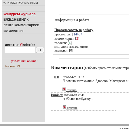
• литературные игры
конкурсы журнала
ЕЖЕДНЕВНИК
информация о работе
лента комментариев
Проголосовать за работу
мегарейтинг
просмотры: [
14407
]
комментарии: [
2
]
голосов: [
4
]
искать в
Я
ndex'е:
(KD, Arifis, kuniaev, pilgrim)
закладки: [0]
участники on-line:
Гостей: 73
Комментарии
(выбрать просмотр комментар
KD
2009-04-02 11:10
Я помню этот комикс. Здорово. Мастерски в
ответить
kuniaev
2009-04-03 22:40
:) Жалко питбульку...
ответить