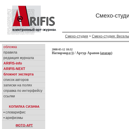
Смехо-студи
Смехо-студия
>
Смехо-студия: Веселы
обложка
2008-05-12 18:32
правила
Натюрморд:)) / Артур Арапов (
ararap
)
редакция журнала
ARIFIS-info
ARIFIS-NEXT
блокнот эксперта
список авторов
записки на полях
справка по интерфейсу
ссылки
КОПИЛКА СИЗИФА
• словарифис
• арифизмы
ФОТО-АРТ