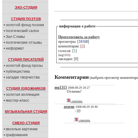
ЭХО-СТУДИЯ
СТУДИЯ ПОЭТОВ
• золотой фонд поэзии
информация о работе
• поэтический салон
• Зал Славы
Проголосовать за работу
просмотры: [
18168
]
• поэтические отзывы
комментарии: [
2
]
• неформат
голосов: [
1
]
(mg1313)
закладки: [0]
СТУДИЯ ПИСАТЕЛЕЙ
• золотой фонд прозы
• публицистика
Комментарии
• загадки творчества
(выбрать просмотр комментар
mg1313
2008-08-29 20:27
СТУДИЯ ХУДОЖНИКОВ
Отлично!
• золотая коллекция
• мастер-класс
ответить
ararap
2008-08-29 20:40
:-)))
МУЗЫКАЛЬНАЯ СТУДИЯ
ответить
СМЕХО-СТУДИЯ
• веселые картинки
• графомания