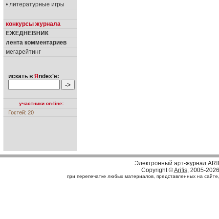
• литературные игры
конкурсы журнала
ЕЖЕДНЕВНИК
лента комментариев
мегарейтинг
искать в
Я
ndex'е:
участники on-line:
Гостей: 20
Электронный арт-журнал ARI
Copyright ©
Arifis
, 2005-202
при перепечатке любых материалов, представленных на сайте, с