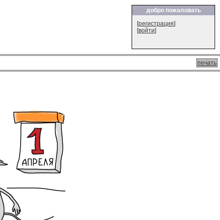
добро пожаловать
[
регистрация
]
[
войти
]
печать