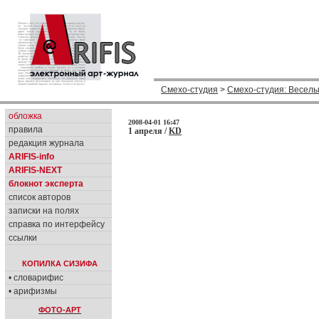
Смехо-студия
>
Смехо-студия: Веселы
обложка
2008-04-01 16:47
правила
1 апреля /
KD
редакция журнала
ARIFIS-info
ARIFIS-NEXT
блокнот эксперта
список авторов
записки на полях
справка по интерфейсу
ссылки
КОПИЛКА СИЗИФА
• словарифис
• арифизмы
ФОТО-АРТ