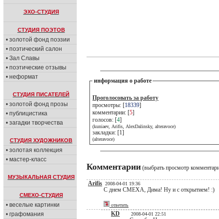
ЭХО-СТУДИЯ
СТУДИЯ ПОЭТОВ
• золотой фонд поэзии
• поэтический салон
• Зал Славы
• поэтические отзывы
• неформат
информация о работе
СТУДИЯ ПИСАТЕЛЕЙ
Проголосовать за работу
• золотой фонд прозы
просмотры: [
18339
]
комментарии: [
5
]
• публицистика
голосов: [
4
]
• загадки творчества
(kuniaev, Arifis, AlexDalinsky, alteravoce)
закладки: [1]
(alteravoce)
СТУДИЯ ХУДОЖНИКОВ
• золотая коллекция
• мастер-класс
Комментарии
(выбрать просмотр комментар
МУЗЫКАЛЬНАЯ СТУДИЯ
Arifis
2008-04-01 19:36
С днем СМЕХА, Дима! Ну и с открытием! :)
СМЕХО-СТУДИЯ
• веселые картинки
ответить
KD
• графомания
2008-04-01 22:51