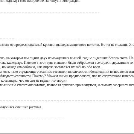
аз поднимут себе настроение, заглянув в этот раздел.
азаться от профессиональной критики вышеразмещенного полотна. Но ты не можешь. Я с
но, на котором мы видим двух изможденных мышей, год не видевших белого света. На б
только календарь. Именно в этот день мышами были отброшены все страхи, державшие их
 но жажда самообмана, как мираж, заставляет их забыть обо всем.
м кота, явно страдающего всеми известными психическими болезнями и пятью неизвестн
 соблюдает условности. Почему? Можем ли мы предположить, что из спортивного интере
кота видно, что он сам не ведает что творит.
умышленно ставит многоточие, позволяя зрителю проникнуться, и самому завершить ис
получился смешнее рисунка.