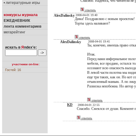
Спасибо. Надеюсь, что читатели не р
• литературные игры
ответить
конкурсы журнала
AlexDalinsky
2008-04-01 19:40
Дима! Поздравляю с новым проектом!
ЕЖЕДНЕВНИК
Торты здесь наливают?
лента комментариев
мегарейтинг
ответить
AlexDalinsky
2008-04-01 19:41
Ты, конечно, имеешь право отк
искать в
Я
ndex'е:
Итак.
Перед нами инфернальное полот
мебели, все продано, остался 
участники on-line:
осознают всю опасность выхода,
Гостей: 16
В левой части полотна мы види
еще три таких, как он. Но кот
отъявленный маньяк. А по лицу 
Развязка неизбежна. Но автор 
ответить
KD
2008-04-01 22:55
Спасибо. Смеялся от души. Коммент 
ответить