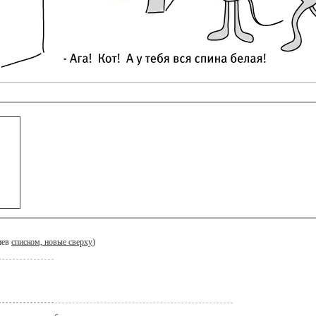
иев
списком, новые сверху
)