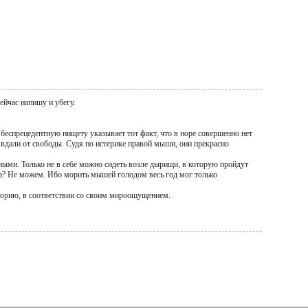
ейчас напишу и убегу.
еспрецедентную нищету указывает тот факт, что в норе совершенно нет
 вдали от свободы. Судя по истерике правой мыши, они прекрасно
ыми. Только не в себе можно сидеть возле дырищи, в которую пройдут
са? Не можем. Ибо морить мышей голодом весь год мог только
торию, в соответствии со своим мироощущением.