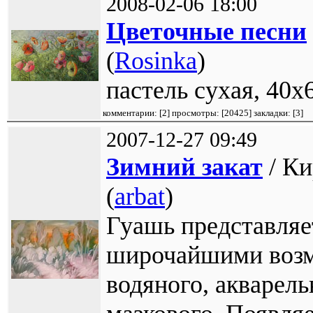
2008-02-06 18:00
Цветочные песни
(
Rosinka
)
пастель сухая, 40х
комментарии: [
2
] просмотры: [
20425
] закладки:
[3]
2007-12-27 09:49
Зимний закат
/ Ки
(
arbat
)
Гуашь представляе
широчайшими возм
водяного, акварель