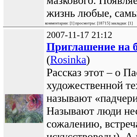
мазкового. Появля
жизнь любые, самы
комментарии: [
1
] просмотры: [
18715
] закладки:
[1]
2007-11-17 21:12
Приглашение на 
(
Rosinka
)
Рассказ этот – о П
художественной те
называют «падчери
Называют люди нес
сожалению, встреч
искусствоведы). А