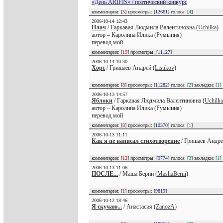
«День ARIFIS» / поэтический конкурс
комментарии: [
5
] просмотры: [
12661
] голоса: [
4
]
2006-10-14 12:43
Плач
/ Гаркавая Людмила Валентиновна (
Uchilka
)
автор – Каролина Илика (Румыния)
перевод мой
комментарии: [
19
] просмотры: [
11127
]
2006-10-14 10:30
Хорс
/ Гришаев Андрей (
Listikov
)
комментарии: [
8
] просмотры: [
11282
] голоса: [
2
] закладки:
[1]
2006-10-13 14:57
Яблоки
/ Гаркавая Людмила Валентиновна (
Uchilka
автор – Каролина Илика (Румыния)
перевод мой
комментарии: [
8
] просмотры: [
10370
] голоса: [
1
]
2006-10-13 11:11
Как я не написал стихотворение
/ Гришаев Андре
комментарии: [
12
] просмотры: [
9774
] голоса: [
3
] закладки:
[1]
2006-10-13 11:06
ПОСЛЕ...
/ Маша Берни (
MashaBerni
)
комментарии: [
1
] просмотры: [
9819
]
2006-10-12 18:46
Я скучаю...
/ Анастасия (
ZanozA
)