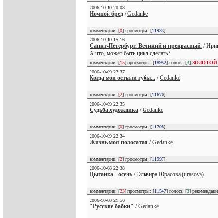
2006-10-10 20:08
Ночной бред
/
Gedanke
комментарии: [
0
] просмотры: [
11933
]
2006-10-10 15:16
Санкт-Петербург. Великий и прекрасный.
/ Ирин
А что, может быть цикл сделать?
комментарии: [
15
] просмотры: [
18952
] голоса: [
3
]
ЗОЛОТОЙ
2006-10-09 22:37
Когда мои остыли губы...
/
Gedanke
комментарии: [
2
] просмотры: [
11670
]
2006-10-09 22:35
Судьба художника
/
Gedanke
комментарии: [
0
] просмотры: [
11798
]
2006-10-09 22:34
Жизнь моя полосатая
/
Gedanke
комментарии: [
2
] просмотры: [
11997
]
2006-10-08 22:38
Цыганка - осень
/ Эльвира Юрасова (
urasova
)
комментарии: [
23
] просмотры: [
11547
] голоса: [
3
] рекомендац
2006-10-08 21:56
"Русские бабки"
/
Gedanke