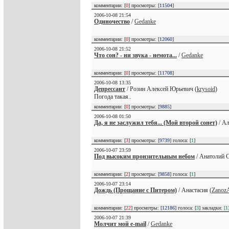
комментарии: [
0
] просмотры: [
11504
]
2006-10-08 21:54
Одиночество
/
Gedanke
комментарии: [
0
] просмотры: [
12060
]
2006-10-08 21:52
Что сон? - ни звука - немота...
/
Gedanke
комментарии: [
0
] просмотры: [
11708
]
2006-10-08 13:35
Депрессант
/ Розин Алексей Юрьевич (
krysoid
)
Погода такая..
комментарии: [
0
] просмотры: [
9885
]
2006-10-08 01:50
Да, я не заслужил тебя... (Мой второй сонет)
/ Ал
комментарии: [
3
] просмотры: [
9739
] голоса: [
1
]
2006-10-07 23:59
Под высоким пронзительным небом
/ Анатолий С
комментарии: [
2
] просмотры: [
9858
] голоса: [
1
]
2006-10-07 23:14
Дождь (Прощание с Питером)
/ Анастасия (
Zanoz
комментарии: [
22
] просмотры: [
12186
] голоса: [
3
] закладки:
[1
2006-10-07 21:39
Молчит мой e-mail
/
Gedanke