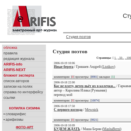
Ст
Студия поэтов
обложка
Студия поэтов
правила
Страницы
: [
1.
..50..
..100
редакция журнала
2006-10-19 10:06
ARIFIS-info
Иные берега
/ Гришаев Андрей (
Listikov
)
ARIFIS-NEXT
блокнот эксперта
комментарии: [
0
] просмотры: [
8981
] закладки:
[1]
список авторов
2006-10-18 22:00
Кос не плету, ветер вьёт их в колечки...
/ Гаркава
записки на полях
автор – Каролина Илика (Румыния)
справка по интерфейсу
перевод мой
ссылки
комментарии: [
0
] просмотры: [
10074
]
2006-10-18 17:50
КОПИЛКА СИЗИФА
С первого взгляда
/
Mewnick
• словарифис
• арифизмы
комментарии: [
0
] просмотры: [
9921
]
2006-10-18 10:09
ФОТО-АРТ
БУДЕМ ЖДАТЬ
/ Маша Берни (
MashaBerni
)