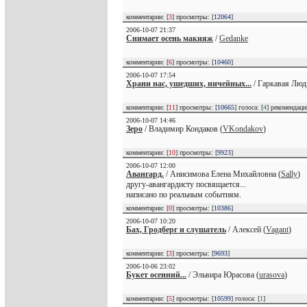
комментарии: [
3
] просмотры: [
12064
]
2006-10-07 21:37
Снимает осень макияж
/
Gedanke
комментарии: [
6
] просмотры: [
10460
]
2006-10-07 17:54
Храни нас, ушедших, ничейных...
/ Гаркавая Люд
комментарии: [
11
] просмотры: [
10665
] голоса: [
4
] рекомендац
2006-10-07 14:46
Зеро
/ Владимир Кондаков (
VKondakov
)
комментарии: [
10
] просмотры: [
9923
]
2006-10-07 12:00
Авангард.
/ Анисимова Елена Михайловна (
Sally
)
другу-авангардисту посвящается...
написано по реальным событиям.
комментарии: [
0
] просмотры: [
10386
]
2006-10-07 10:20
Бах, Гродберг и слушатель
/ Алексей (
Vagant
)
комментарии: [
3
] просмотры: [
9693
]
2006-10-06 23:02
Букет осенний...
/ Эльвира Юрасова (
urasova
)
комментарии: [
5
] просмотры: [
10599
] голоса: [
1
]