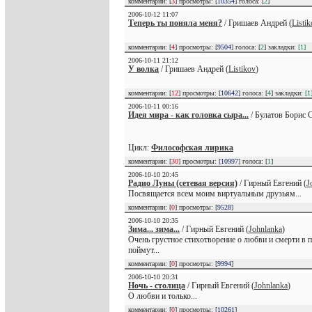
комментарии: [
3
] просмотры: [
10354
] голоса: [
2
]
2006-10-12 11:07
Теперь ты поняла меня?
/ Гришаев Андрей (
Listi
комментарии: [
4
] просмотры: [
9504
] голоса: [
2
] закладки:
[1]
2006-10-11 21:12
У волка
/ Гришаев Андрей (
Listikov
)
комментарии: [
12
] просмотры: [
10642
] голоса: [
4
] закладки:
[1
2006-10-11 00:16
Идея мира - как головка сыра...
/ Булатов Борис С
Цикл:
Философская лирика
комментарии: [
30
] просмотры: [
10997
] голоса: [
1
]
2006-10-10 20:45
Радио Луны (сетевая версия)
/ Гирный Евгений (
J
Посвящается всем моим виртуальным друзьям...
комментарии: [
0
] просмотры: [
9528
]
2006-10-10 20:35
Зима... зима...
/ Гирный Евгений (
Johnlanka
)
Очень грустное стихотворение о любви и смерти в п
поймут...
комментарии: [
0
] просмотры: [
9994
]
2006-10-10 20:31
Ночь - столица
/ Гирный Евгений (
Johnlanka
)
О любви и только...
комментарии: [
0
] просмотры: [
10261
]