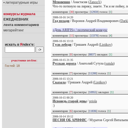
Мгновения
/ Анастасия (
ZanozA
)
• литературные игры
Что-то потянуло на лирику, знаете. Уж и не пойму, п
комментарии: [
30
] просмотры: [
12959
] голоса: [
1
]
конкурсы журнала
2006-10-16 14:20
ЕЖЕДНЕВНИК
Год позади
/ Воронов Андрей Владимирович (
Dark
лента комментариев
«День ARIFIS» / поэтический конкурс
мегарейтинг
комментарии: [
15
] просмотры: [
13378
] голоса: [
4
]
2006-10-16 13:13
искать в
Я
ndex'е:
Гуси-лебеди
/ Гришаев Андрей (
Listikov
)
комментарии: [
0
] просмотры: [
8837
] закладки:
[1]
2006-10-15 21:35
участники on-line:
Русская дорога
/ Анатолий Сутула (
sutula
)
Гостей: 18
комментарии: [
7
] просмотры: [
11200
] голоса: [
1
]
2006-10-15 13:21
Сказала
/ Гришаев Андрей (
Listikov
)
комментарии: [
7
] просмотры: [
10955
] закладки:
[1]
2006-10-15 00:20
Исповедь старой девы
/
priola
:)
комментарии: [
6
] просмотры: [
11836
] голоса: [
1
]
2006-10-14 19:12
ПЕСНЯ ОБ АРИФИС
/ Муратов Сергей Витальеви