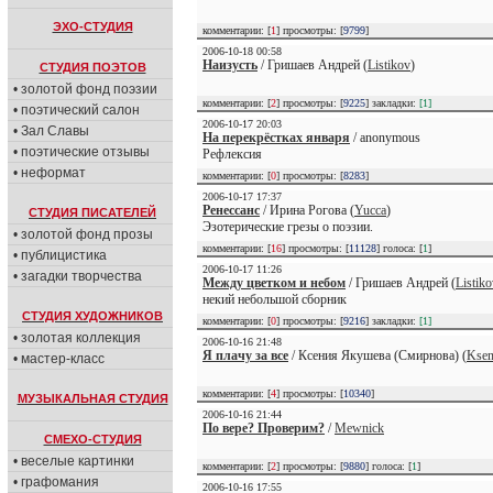
ЭХО-СТУДИЯ
комментарии: [
1
] просмотры: [
9799
]
2006-10-18 00:58
Наизусть
/ Гришаев Андрей (
Listikov
)
СТУДИЯ ПОЭТОВ
• золотой фонд поэзии
комментарии: [
2
] просмотры: [
9225
] закладки:
[1]
• поэтический салон
2006-10-17 20:03
• Зал Славы
На перекрёстках января
/ anonymous
• поэтические отзывы
Рефлексия
• неформат
комментарии: [
0
] просмотры: [
8283
]
2006-10-17 17:37
Ренессанс
/ Ирина Рогова (
Yucca
)
СТУДИЯ ПИСАТЕЛЕЙ
Эзотерические грезы о поэзии.
• золотой фонд прозы
комментарии: [
16
] просмотры: [
11128
] голоса: [
1
]
• публицистика
2006-10-17 11:26
• загадки творчества
Между цветком и небом
/ Гришаев Андрей (
Listik
некий небольшой сборник
СТУДИЯ ХУДОЖНИКОВ
комментарии: [
0
] просмотры: [
9216
] закладки:
[1]
• золотая коллекция
2006-10-16 21:48
Я плачу за все
/ Ксения Якушева (Смирнова) (
Ksen
• мастер-класс
комментарии: [
4
] просмотры: [
10340
]
МУЗЫКАЛЬНАЯ СТУДИЯ
2006-10-16 21:44
По вере? Проверим?
/
Mewnick
СМЕХО-СТУДИЯ
• веселые картинки
комментарии: [
2
] просмотры: [
9880
] голоса: [
1
]
• графомания
2006-10-16 17:55