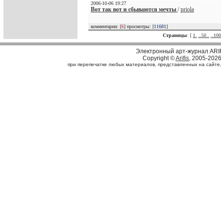
2006-10-06 19:27
Вот так вот и сбываются мечты
/
priola
комментарии: [
6
] просмотры: [
11681
]
Страницы
: [
1.
..50..
..100
Электронный арт-журнал ARI
Copyright ©
Arifis
, 2005-202
при перепечатке любых материалов, представленных на сайте, с