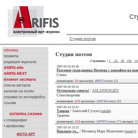
Ст
Студия поэтов
обложка
Студия поэтов
правила
Страницы
: [
1.
..50..
.90.
.100.
.11
редакция журнала
2007-05-20 03:46
ARIFIS-info
Разговор гражданина Ногиева с жирафом на нов
ARIFIS-NEXT
Стихи
блокнот эксперта
комментарии: [
4
] просмотры: [
9537
] голоса: [
5
]
список авторов
2007-05-20 03:41
Осторожно-смерть!
/
ASLANNOGIEV
записки на полях
Стихотворение
справка по интерфейсу
комментарии: [
19
] просмотры: [
10274
] голоса: [
6
]
ссылки
2007-05-19 23:51
Таврия
/ Анатолий Сутула (
sutula
)
КОПИЛКА СИЗИФА
Триптих
• словарифис
комментарии: [
16
] просмотры: [
10707
] голоса: [
7
] закладки:
[1
• арифизмы
2007-05-19 23:25
Наконец-то...
/ Меламед Марк Моисеевич (
poetry
)
ФОТО-АРТ