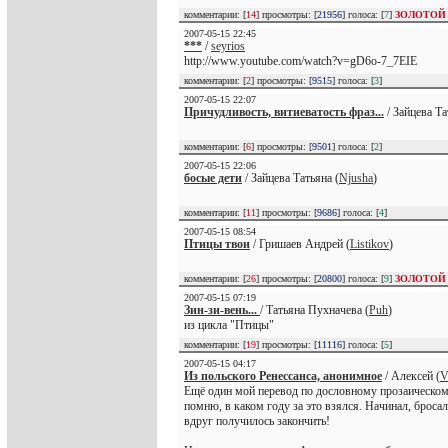
комментарии: [
14
] просмотры: [
21956
] голоса: [
7
]
ЗОЛОТОЙ
2007-05-15 22:45
***
/
seyrios
http://www.youtube.com/watch?v=gD6o-7_7EIE
комментарии: [
2
] просмотры: [
9515
] голоса: [
3
]
2007-05-15 22:07
Причудливость, витиеватость фраз...
/ Зайцева Та
комментарии: [
6
] просмотры: [
9501
] голоса: [
2
]
2007-05-15 22:06
босые дети
/ Зайцева Татьяна (
Njusha
)
комментарии: [
11
] просмотры: [
9686
] голоса: [
4
]
2007-05-15 08:54
Птицы твои
/ Гришаев Андрей (
Listikov
)
комментарии: [
26
] просмотры: [
20800
] голоса: [
9
]
ЗОЛОТОЙ
2007-05-15 07:19
Зин-зи-вень...
/ Татьяна Пухначева (
Puh
)
из цикла "Птицы"
комментарии: [
19
] просмотры: [
11116
] голоса: [
5
]
2007-05-15 04:17
Из польского Ренессанса, анонимное
/ Алексей (
V
Ещё один мой перевод по дословному прозаическому
помню, в каком году за это взялся. Начинал, бросал
вдруг получилось закончить!