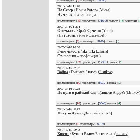
комментарии: [
6
] просмотры: [
10588
]
2007-05-16 11:40
На Север
/ Ирина Рогова (
Yucca
)
Ну что ж, значит, поезда...
комментарии: [
20
] просмотры: [
21843
] голоса: [
18
] закладки:
[
2007-05-16 11:34
О печали
/ Юрий Юрченко (
Youri
)
(Не говорите мне о Сааведра!..)
комментарии: [
2
] просмотры: [
9960
] голоса: [
4
]
2007-05-16 10:08
Гламурность
/ аka jinki (
zmarla
)
Стилизация – профанация:)
комментарии: [
32
] просмотры: [
12991
] голоса: [
1
]
2007-05-16 02:27
Война
/ Гришаев Андрей (
Listikov
)
комментарии: [
16
] просмотры: [
8915
] голоса: [
5
]
2007-05-16 01:25
По пути в райский сад
/ Гришаев Андрей (
Listikov
комментарии: [
10
] просмотры: [
9049
] голоса: [
4
]
2007-05-16 00:43
Фокусы Души
/ Дмитрий (
GLAZ
)
комментарии: [
9
] просмотры: [
9709
]
2007-05-15 23:03
Ковчег
/ Куняев Вадим Васильевич (
kuniaev
)