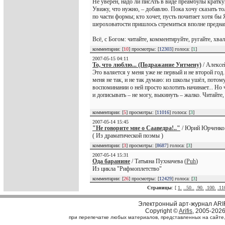
Не уверен, надо ли писАть в виде преамбулы кратку
Увижу, что нужно, – добавлю. Пока хочу сказать то
по части формы; кто хочет, пусть почитает хотя бы
шероховатости пришлось стремиться вполне предна
Всё, с Богом: читайте, комментируйте, ругайте, хвал
комментарии: [
10
] просмотры: [
12303
] голоса: [
1
]
2007-05-15 04:11
То, что люблю... (Подражание Уитмену)
/ Алексе
Это валяется у меня уже не первый и не второй год
меня не так, и не так думаю: из школы ушёл, потом
воспоминании о ней просто колотить начинает... Но
и дописывать – не могу, выкинуть – жалко. Читайте,
комментарии: [
5
] просмотры: [
11016
] голоса: [
3
]
2007-05-14 15:45
"Не говорите мне о Сааведра!.."
/ Юрий Юрченко
( Из драматической поэмы )
комментарии: [
3
] просмотры: [
8687
] голоса: [
3
]
2007-05-14 15:31
Ода баранине
/ Татьяна Пухначева (
Puh
)
Из цикла "Рифмоплетство"
комментарии: [
26
] просмотры: [
12429
] голоса: [
3
]
Страницы
: [
1.
..50..
.90.
.100.
.11
Электронный арт-журнал ARI
Copyright ©
Arifis
, 2005-202
при перепечатке любых материалов, представленных на сайте, с