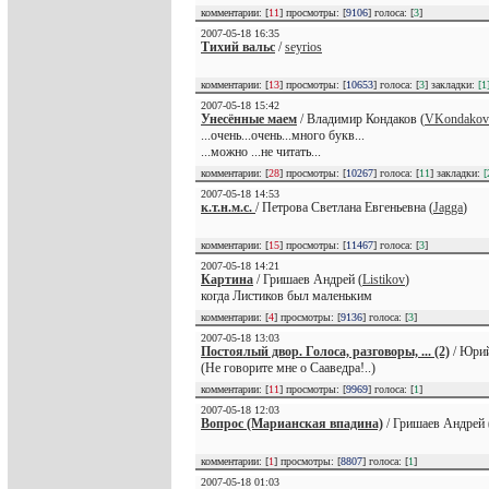
комментарии: [
11
] просмотры: [
9106
] голоса: [
3
]
2007-05-18 16:35
Тихий вальс
/
seyrios
комментарии: [
13
] просмотры: [
10653
] голоса: [
3
] закладки:
[1
2007-05-18 15:42
Унесённые маем
/ Владимир Кондаков (
VKondakov
...очень...очень...много букв...
...можно ...не читать...
комментарии: [
28
] просмотры: [
10267
] голоса: [
11
] закладки:
[
2007-05-18 14:53
к.т.н.м.с.
/ Петрова Светлана Евгеньевна (
Jagga
)
комментарии: [
15
] просмотры: [
11467
] голоса: [
3
]
2007-05-18 14:21
Картина
/ Гришаев Андрей (
Listikov
)
когда Листиков был маленьким
комментарии: [
4
] просмотры: [
9136
] голоса: [
3
]
2007-05-18 13:03
Постоялый двор. Голоса, разговоры, ... (2)
/ Юрий
(Не говорите мне о Сааведра!..)
комментарии: [
11
] просмотры: [
9969
] голоса: [
1
]
2007-05-18 12:03
Вопрос (Марианская впадина)
/ Гришаев Андрей 
комментарии: [
1
] просмотры: [
8807
] голоса: [
1
]
2007-05-18 01:03