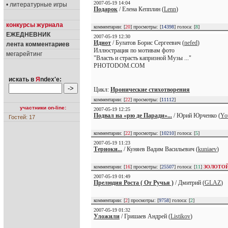
2007-05-19 14:04
• литературные игры
Подарок
/ Елена Кепплин (
Lenn
)
конкурсы журнала
комментарии: [
20
] просмотры: [
14398
] голоса: [
8
]
ЕЖЕДНЕВНИК
2007-05-19 12:30
Идиот
/ Булатов Борис Сергеевич (
nefed
)
лента комментариев
Иллюстрация по мотивам фото
мегарейтинг
"Власть и страсть капризной Музы ..."
PHOTODOM.COM
искать в
Я
ndex'е:
Цикл:
Иронические стихотворения
комментарии: [
22
] просмотры: [
11112
]
участники on-line:
2007-05-19 12:25
Подвал на «рю де Паради»...
/ Юрий Юрченко (
Yo
Гостей: 17
комментарии: [
22
] просмотры: [
10210
] голоса: [
5
]
2007-05-19 11:23
Териоки...
/ Куняев Вадим Васильевич (
kuniaev
)
комментарии: [
16
] просмотры: [
25507
] голоса: [
11
]
ЗОЛОТО
2007-05-19 01:49
Прелюдия Роста ( От Ручья )
/ Дмитрий (
GLAZ
)
комментарии: [
2
] просмотры: [
9758
] голоса: [
2
]
2007-05-19 01:32
Уложили
/ Гришаев Андрей (
Listikov
)