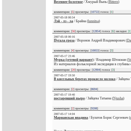
Весеннее болотное
/ Хмурый Выпь (
Bittern
)
комментарии: [
5
] просмотры: [
10753
] голоса: [
1
]
2007-05-18 00:54
Лэй - лэ - ла
/ Брайна (
lunnitsa
)
комментарии: [
56
] просмотры: [
12854
] голоса: [
6
] закладки:
[1
2007-05-18 00:16
Пугала гроза
/ Воронов Андрей Владимирович (
Da
комментарии: [
4
] просмотры: [
10053
] голоса: [
3
]
2007-05-17 23:46
Мурка (сетевой вариант)
/ Владимир Штокман (
S
Из материалов фольклорной экспедиции в глубины 
комментарии: [
20
] просмотры: [
12904
] голоса: [
3
]
2007-05-17 19:50
В кисельных берегах прокисло молоко
/ Зайцева 
комментарии: [
2
] просмотры: [
8694
]
2007-05-17 19:40
постаревший пьеро
/ Зайцева Татьяна (
Njusha
)
комментарии: [
2
] просмотры: [
9208
]
2007-05-17 14:04
Марианская впадина
/ Булатов Борис Сергеевич (