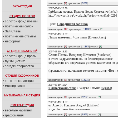
комментарии: [
2
] просмотры: [
9260
]
ЭХО-СТУДИЯ
2007-05-19 20:50
Грёбаные ласты
/ Булатов Борис Сергеевич (
nefed
)
http://www.arifis.ru/owork.php?action=view&id=5216
СТУДИЯ ПОЭТОВ
• золотой фонд поэзии
Цикл:
Пародийная солянка
• поэтический салон
комментарии: [
12
] просмотры: [
11690
] голоса: [
1
]
• Зал Славы
2007-05-19 19:57
• поэтические отзывы
Лишь захотеть...
/ сон-трава (
DreamGrass
)
• неформат
комментарии: [
6
] просмотры: [
11163
] голоса: [
1
]
СТУДИЯ ПИСАТЕЛЕЙ
2007-05-19 16:53
Слово Поэта
/ Владимир Штокман (
Stockman
)
• золотой фонд прозы
в ответ на дружественное, но бескомпромиссное
• публицистика
обсуждения его творческих успехов коллегами по р
• загадки творчества
(произносится истошным голосом на мотив «Вот я
СТУДИЯ ХУДОЖНИКОВ
комментарии: [
9
] просмотры: [
13215
]
• золотая коллекция
2007-05-19 15:24
• мастер-класс
и лепестками слова
/ Зайцева Татьяна (
Njusha
)
МУЗЫКАЛЬНАЯ СТУДИЯ
комментарии: [
4
] просмотры: [
9202
] голоса: [
2
]
2007-05-19 14:07
СМЕХО-СТУДИЯ
от А до Б
/ Гришаев Андрей (
Listikov
)
когда Листиков был маленьким
• веселые картинки
комментарии: [
2
] просмотры: [
8920
] голоса: [
2
]
• графомания