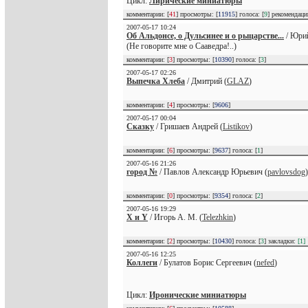
Цикл:
Лирические миниатюры
комментарии: [
41
] просмотры: [
11915
] голоса: [
9
] рекомендац
2007-05-17 10:24
Об Альдонсе, о Дульсинее и о рыцарстве...
/ Юри
(Не говорите мне о Сааведра!..)
комментарии: [
3
] просмотры: [
10390
] голоса: [
3
]
2007-05-17 02:26
Выпечка Хлеба
/ Дмитрий (
GLAZ
)
комментарии: [
4
] просмотры: [
9606
]
2007-05-17 00:04
Сказку
/ Гришаев Андрей (
Listikov
)
комментарии: [
6
] просмотры: [
9637
] голоса: [
1
]
2007-05-16 21:26
город №
/ Павлов Александр Юрьевич (
pavlovsdog
)
комментарии: [
0
] просмотры: [
9354
] голоса: [
2
]
2007-05-16 19:29
X и Y
/ Игорь А. М. (
Telezhkin
)
комментарии: [
2
] просмотры: [
10430
] голоса: [
3
] закладки:
[1]
2007-05-16 12:25
Коллеги
/ Булатов Борис Сергеевич (
nefed
)
Цикл:
Иронические миниатюры