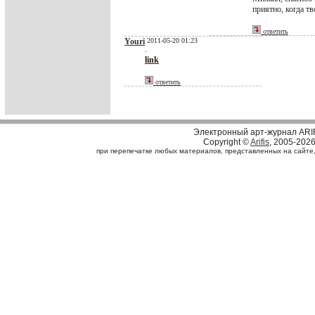
приятно, когда тв
ответить
Youri
2011-05-20 01:23
.
link
ответить
Электронный арт-журнал ARI
Copyright ©
Arifis
, 2005-202
при перепечатке любых материалов, представленных на сайте, с