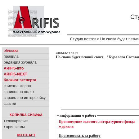
Ст
Студия поэтов
> Но снова будет певчий
обложка
2008-01-12 18:25
правила
Но снова будет певчий свист... / Куралова Светла
редакция журнала
ARIFIS-info
ARIFIS-NEXT
блокнот эксперта
список авторов
записки на полях
справка по интерфейсу
ссылки
КОПИЛКА СИЗИФА
информация о работе
• словарифис
Произведение золотого литературного фонда
журнала
• арифизмы
ФОТО-АРТ
Проголосовать за работу