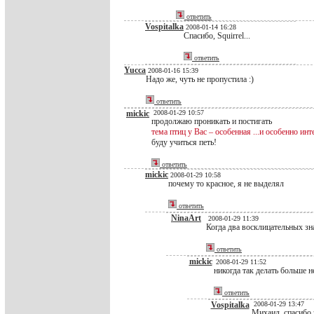
ответить
Vospitalka
2008-01-14 16:28
Спасибо, Squirrel...
ответить
Yucca
2008-01-16 15:39
Надо же, чуть не пропустила :)
ответить
mickic
2008-01-29 10:57
продолжаю проникать и постигать
тема птиц у Вас – особенная ...и особенно инт
буду учиться петь!
ответить
mickic
2008-01-29 10:58
почему то красное, я не выделял
ответить
NinaArt
2008-01-29 11:39
Когда два восклицательных зна
ответить
mickic
2008-01-29 11:52
никогда так делать больше не
ответить
Vospitalka
2008-01-29 13:47
Михаил, спасибо з