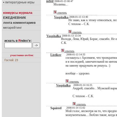
nefed
2008-01-13 00:47
• литературные игры
Молитва...
конкурсы журнала
ответить
Vospitalka
2008-01-13 13:40
ЕЖЕДНЕВНИК
Не знаю, как к этому относиться, п
лента комментариев
С теплом – С.К.
мегарейтинг
ответить
Vospitalka
2008-01-13 13:34
Володя, Лена, Юрий, Борис, спасибо. Не 
искать в
Я
ndex'е:
С.К.
ответить
Listikov
2008-01-13 14:33
участники on-line:
соглашусь с Арсением, что троекратное
Гостей: 23
и в последней, замечательной по интон
на замену придумать не решусь. :)
вообще – здорово.
ответить
Vospitalka
2008-01-14 16:25
Андрей, спасибо... Мужской вариан
С теплом – С.К.
ответить
Squirrel
2008-01-14 15:02
Мой голос, несмотря на то, что предпо
монументальна... Люблю такие, когда 