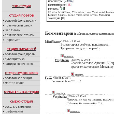
просмотры: [
23894
]
комментарии: [
18
]
ЭХО-СТУДИЯ
голосов: [
14
]
(Uchilka, Mistifikator, VKondakov, Lenn, Youri, nefed, kuniaev
Listikov, Squirrel, mickic, Yucca, nerpa, seyrios, MakSamr)
СТУДИЯ ПОЭТОВ
закладки: [0]
• золотой фонд поэзии
• поэтический салон
• Зал Славы
Комментарии
(выбрать просмотр комментар
• поэтические отзывы
• неформат
Mistifikator
2008-01-12 19:46
Вторая строка особенно понравилась...
Три раза по сердцу – спорно!:)
СТУДИЯ ПИСАТЕЛЕЙ
• золотой фонд прозы
ответить
• публицистика
Vospitalka
2008-01-12 20:54
Спасибо за голос, Арсений. С "се
• загадки творчества
другое стихотворение. Может, ну е
СТУДИЯ ХУДОЖНИКОВ
ответить
• золотая коллекция
Lenn
2008-01-12 23:16
"почти любовь"!!!......!
• мастер-класс
МУЗЫКАЛЬНАЯ СТУДИЯ
ответить
Vospitalka
2008-01-13 13:45
Леночка, ну как же приятно получить 
СМЕХО-СТУДИЯ
С большой симпатией – С.К.
• веселые картинки
• графомания
ответить