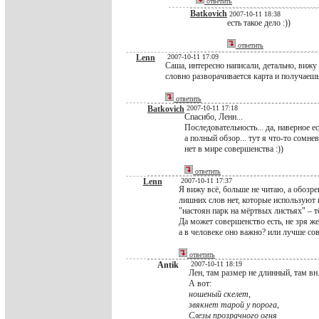
ответить
Batkovich
2007-10-11 18:38
есть такое дело :))
ответить
Lenn
2007-10-11 17:09
Саша, интересно написали, детально, вижу 
словно разворачивается карта и получаеш
ответить
Batkovich
2007-10-11 17:18
Спасибо, Ленн...
Последовательность... да, наверное ест
а полный обзор... тут я что-то сомнев
нет в мире совершенства :))
ответить
Lenn
2007-10-11 17:37
Я вижу всё, больше не читаю, а обозр
лишних слов нет, которые используют 
"настоян парк на мёртвых листьях" – 
Да может совершенство есть, не зря же
а в человеке оно важно? или лучше со
ответить
Antik
2007-10-11 18:19
Лен, там размер не длинный, там вн
А вот:
ношеный скелет
,
звякнет тарой у порога
,
Слезы прозрачного огня