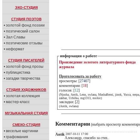
ЭХО-СТУДИЯ
СТУДИЯ ПОЭТОВ
• золотой фонд поэзии
• поэтический салон
• Зал Славы
• поэтические отзывы
• неформат
информация о работе
СТУДИЯ ПИСАТЕЛЕЙ
Произведение золотого литературного фонда
• золотой фонд прозы
журнала
• публицистика
Проголосовать за работу
• загадки творчества
просмотры: [
27407
]
комментарии: [
18
]
СТУДИЯ ХУДОЖНИКОВ
голосов: [
12
]
(Njusha, Antik, Lenn, swlana, MashaBerni, jinok, Yucca, nerpa
• золотая коллекция
zakhar, Uchilka, mg1313, mickic)
• мастер-класс
закладки: [2]
(Antik, swlana)
МУЗЫКАЛЬНАЯ СТУДИЯ
Комментарии
(выбрать просмотр комментар
СМЕХО-СТУДИЯ
• веселые картинки
Antik
2007-10-11 17:00
• графомания
Александр, спасибо за стих.