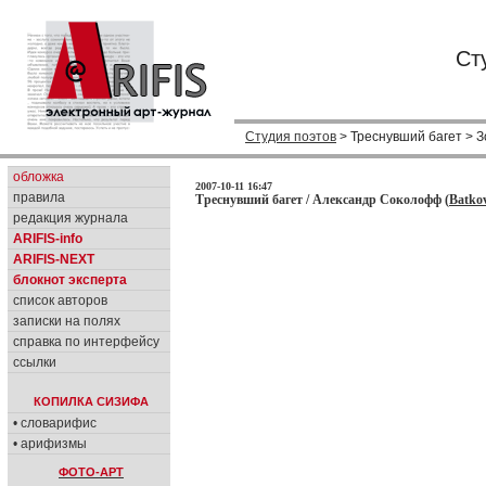
Ст
Студия поэтов
> Треснувший багет > 
обложка
2007-10-11 16:47
правила
Треснувший багет / Александр Соколофф (
Batko
редакция журнала
ARIFIS-info
ARIFIS-NEXT
блокнот эксперта
список авторов
записки на полях
справка по интерфейсу
ссылки
КОПИЛКА СИЗИФА
• словарифис
• арифизмы
ФОТО-АРТ