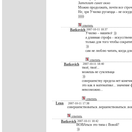
Затеплит синее окно
Можно продолжать, почти все строчк
Не, зря Училко ругаецца – не оскуд
)))))
ответить
Batkovich
2007-10-11 18:37
Училко – нашевсё :))
а длинная строфа – искусственн
только для того чтобы сократи
:))
сам не люблю читать, когда дли
ответить
Batkovich
2007-10-11 18:40
твоё, твоё...
можешь не сумлеваца
:))
совершенству предела нет конечно
это как в математике... значение 
невозможно...
ответить
Lenn
2007-10-11 17:38
совершенствоваться..вершенствоваться..вов
ответить
Batkovich
2007-10-11 18:42
ВОВАться это типа с Вовой?
:))