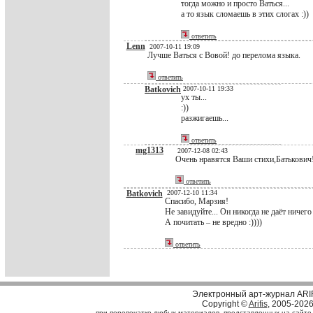
тогда можно и просто Ваться...
а то язык сломаешь в этих слогах :))
ответить
Lenn
2007-10-11 19:09
Лучше Ваться с Вовой! до перелома языка.
ответить
Batkovich
2007-10-11 19:33
ух ты...
:))
разжигаешь...
ответить
mg1313
2007-12-08 02:43
Очень нравятся Ваши стихи,Батькович! 
ответить
Batkovich
2007-12-10 11:34
Спасибо, Марзия!
Не завидуйте... Он никогда не даёт ничего
А почитать – не вредно :))))
ответить
Электронный арт-журнал ARI
Copyright ©
Arifis
, 2005-202
при перепечатке любых материалов, представленных на сайте, с