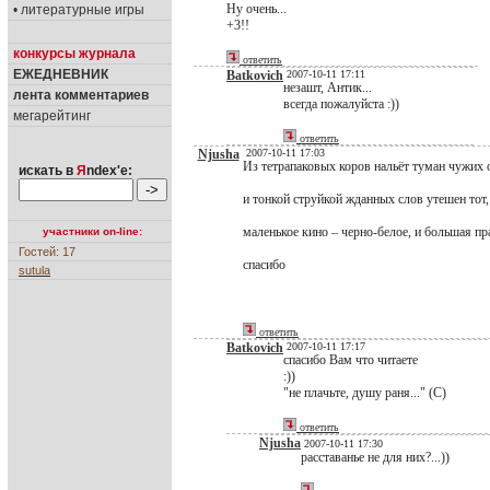
Ну очень...
• литературные игры
+3!!
конкурсы журнала
ответить
ЕЖЕДНЕВНИК
Batkovich
2007-10-11 17:11
незашт, Антик...
лента комментариев
всегда пожалуйста :))
мегарейтинг
ответить
Njusha
2007-10-11 17:03
Из тетрапаковых коров нальёт туман чужих 
искать в
Я
ndex'е:
и тонкой струйкой жданных слов утешен тот, 
маленькое кино – черно-белое, и большая пр
участники on-line:
Гостей: 17
спасибо
sutula
ответить
Batkovich
2007-10-11 17:17
спасибо Вам что читаете
:))
"не плачьте, душу раня..." (С)
ответить
Njusha
2007-10-11 17:30
расставанье не для них?...))