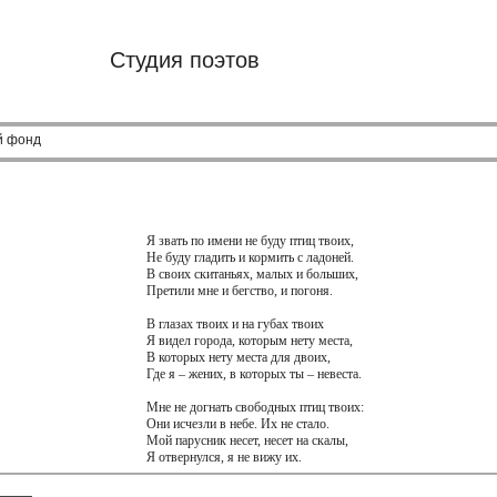
Студия поэтов
й фонд
Я звать по имени не буду птиц твоих,
Не буду гладить и кормить с ладоней.
В своих скитаньях, малых и больших,
Претили мне и бегство, и погоня.
В глазах твоих и на губах твоих
Я видел города, которым нету места,
В которых нету места для двоих,
Где я – жених, в которых ты – невеста.
Мне не догнать свободных птиц твоих:
Они исчезли в небе. Их не стало.
Мой парусник несет, несет на скалы,
Я отвернулся, я не вижу их.