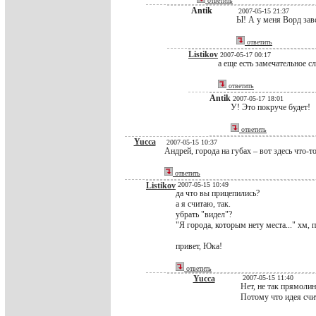
ответить
Antik
2007-05-15 21:37
Ы! А у меня Ворд зав
ответить
Listikov
2007-05-17 00:17
а еще есть замечательное сл
ответить
Antik
2007-05-17 18:01
У! Это покруче будет!
ответить
Yucca
2007-05-15 10:37
Андрей, города на губах – вот здесь что-то 
ответить
Listikov
2007-05-15 10:49
да что вы прицепились?
а я считаю, так.
убрать "видел"?
"Я города, которым нету места..." хм, 
привет, Юка!
ответить
Yucca
2007-05-15 11:40
Нет, не так прямолин
Потому что идея счи