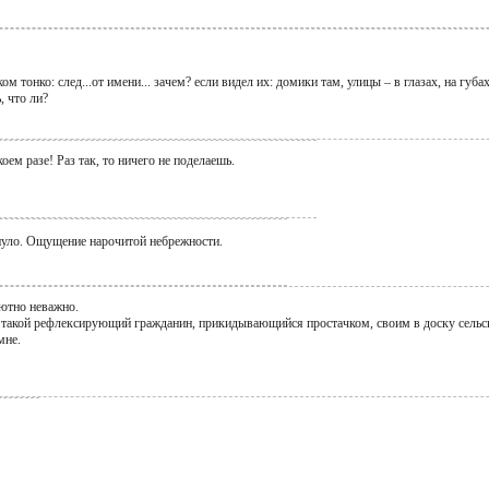
м тонко: след...от имени... зачем? если видел их: домики там, улицы – в глазах, на губах.
, что ли?
коем разе! Раз так, то ничего не поделаешь.
ануло. Ощущение нарочитой небрежности.
лютно неважно.
: такой рефлексирующий гражданин, прикидывающийся простачком, своим в доску сельски
мне.