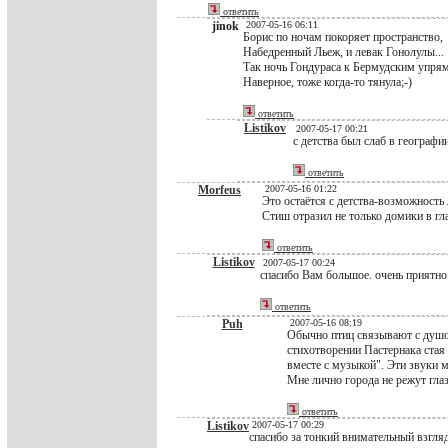
ответить
jinok
2007-05-16 06:11
Борис по ночам покоряет пространство,
Набедренный Льеж, и левак Гонолулы...
Так ночь Гондураса к Бермудским упря
Наверное, тоже когда-то тянула;-)
ответить
Listikov
2007-05-17 00:21
с детства был слаб в географи
ответить
Morfeus
2007-05-16 01:22
Это остаётся с детства-возможность 
Стиш отразил не только домики в гл
ответить
Listikov
2007-05-17 00:24
спасибо Вам большое. очень приятно
ответить
Puh
2007-05-16 08:19
Обычно птиц связывают с душой 
стихотворении Пастернака стая
вместе с музыкой". Эти звуки 
Мне лично города не режут гла
ответить
Listikov
2007-05-17 00:29
спасибо за тонкий внимательный взгляд