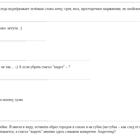
сегда подчёркивает зелёным слово
нету
, грит, мол, просторечное выр
о
жение, не свойсве
ово: нетути. :)
не так... :-) А если убрать глагол "видел" – ?
по-моему, хуже.
ейно. Я имела в виду, оставить образ городов в глазах и на губах (на губах – как след о
тывается, а глагол "видеть" именно здесь слишком конкретен. Андестенд?