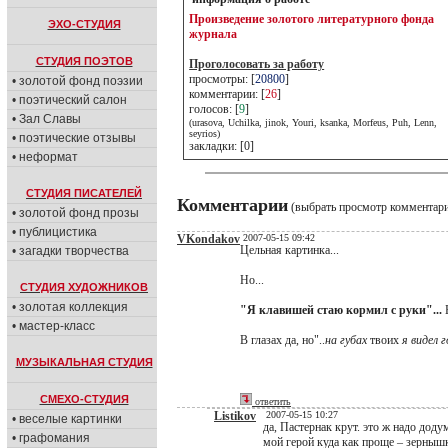
Произведение золотого литературного фонда
ЭХО-СТУДИЯ
журнала
СТУДИЯ ПОЭТОВ
Проголосовать за работу
просмотры: [
20800
]
• золотой фонд поэзии
комментарии: [
26
]
• поэтический салон
голосов: [
9
]
• Зал Славы
(urasova, Uchilka, jinok, Youri, ksanka, Morfeus, Puh, Lenn,
seyrios)
• поэтические отзывы
закладки: [0]
• неформат
СТУДИЯ ПИСАТЕЛЕЙ
Комментарии
(выбрать просмотр комментар
• золотой фонд прозы
• публицистика
VKondakov
2007-05-15 09:42
Цельная картинка...
• загадки творчества
Но...
СТУДИЯ ХУДОЖНИКОВ
• золотая коллекция
"Я клавишей стаю кормил с руки"...
Б
• мастер-класс
В глазах да, но"..
на губах
твоих
я видел 
МУЗЫКАЛЬНАЯ СТУДИЯ
СМЕХО-СТУДИЯ
ответить
Listikov
2007-05-15 10:27
• веселые картинки
да, Пастернак крут. это ж надо дод
• графомания
мой герой куда как проще – зерныш