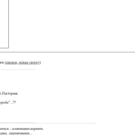
иев
списком, новые сверху
)
.Пастернак
города
"...??
уматься – клавишами кормить.
ками...пшеничными...