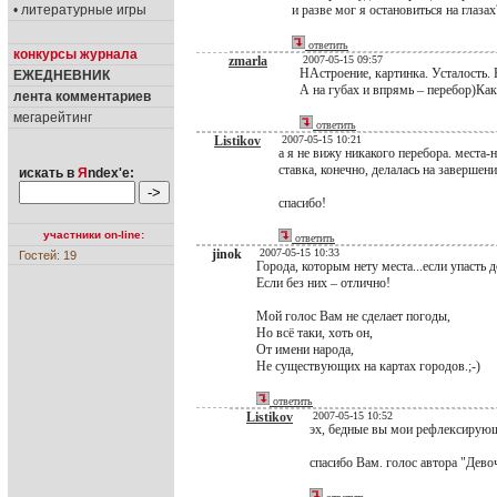
• литературные игры
и разве мог я остановиться на глаз
ответить
конкурсы журнала
zmarla
2007-05-15 09:57
НАстроение, картинка. Усталость.
ЕЖЕДНЕВНИК
А на губах и впрямь – перебор)Как 
лента комментариев
мегарейтинг
ответить
Listikov
2007-05-15 10:21
а я не вижу никакого перебора. места-
ставка, конечно, делалась на завершени
искать в
Я
ndex'е:
спасибо!
участники on-line:
ответить
jinok
2007-05-15 10:33
Гостей: 19
Города, которым нету места...если упасть д
Если без них – отлично!
Мой голос Вам не сделает погоды,
Но всё таки, хоть он,
От имени народа,
Не существующих на картах городов.;-)
ответить
Listikov
2007-05-15 10:52
эх, бедные вы мои рефлексирующи
спасибо Вам. голос автора "Дево