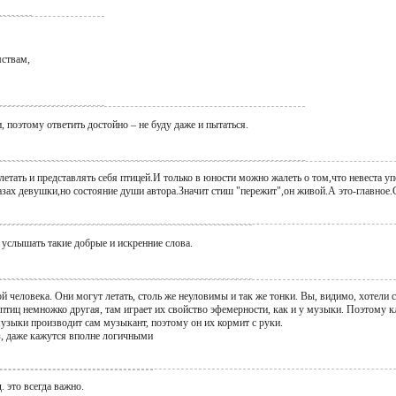
мствам,
и, поэтому ответить достойно – не буду даже и пытаться.
летать и представлять себя птицей.И только в юности можно жалеть о том,что невеста у
азах девушки,но состояние души автора.Значит стиш "пережит",он живой.А это-главное.
 услышать такие добрые и искренние слова.
человека. Они могут летать, столь же неуловимы и так же тонки. Вы, видимо, хотели ск
 птиц немножко другая, там играет их свойство эфемерности, как и у музыки. Поэтому 
музыки производит сам музыкант, поэтому он их кормит с руки.
з, даже кажутся вполне логичными
. это всегда важно.