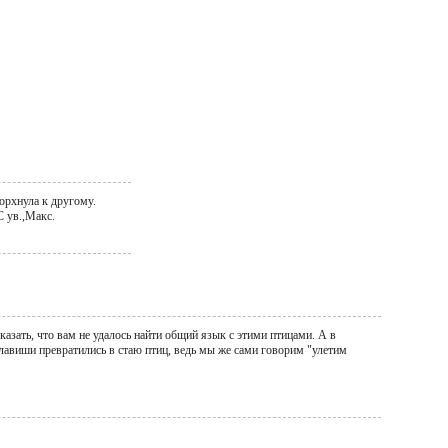
порхнула к другому.
С ув.,Макс.
азать, что вам не удалось найти общий язык с этими птицами. А в
клавиши превратились в стаю птиц, ведь мы же сами говорим "улетим