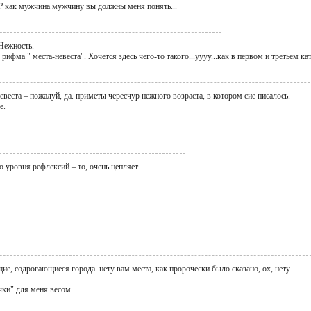
ах? как мужчина мужчину вы должны меня понять...
 Нежность.
рифма " места-невеста". Хочется здесь чего-то такого...уууу...как в первом и третьем ка
невеста – пожалуй, да. приметы чересчур нежного возраста, в котором сие писалось.
е.
о уровня рефлексий – то, очень цепляет.
е, содрогающиеся города. нету вам места, как пророчески было сказано, ох, нету...
чки" для меня весом.