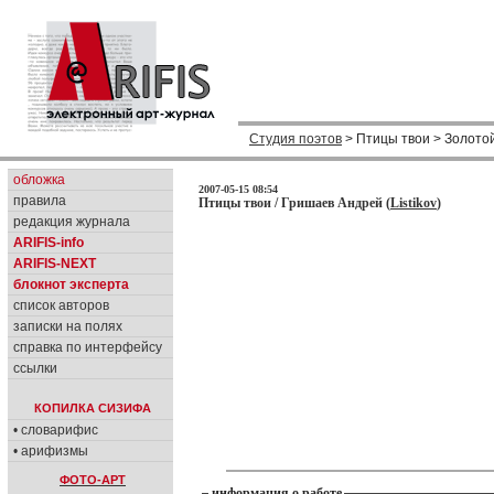
Студия поэтов
> Птицы твои > Золото
обложка
2007-05-15 08:54
правила
Птицы твои / Гришаев Андрей (
Listikov
)
редакция журнала
ARIFIS-info
ARIFIS-NEXT
блокнот эксперта
список авторов
записки на полях
справка по интерфейсу
ссылки
КОПИЛКА СИЗИФА
• словарифис
• арифизмы
ФОТО-АРТ
информация о работе