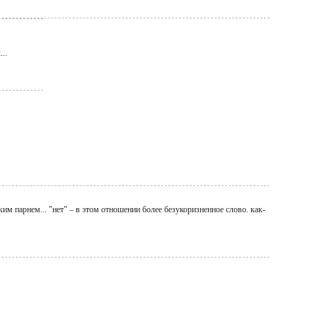
..
м парнем... "нет" – в этом отношении более безукоризненное слово. как-