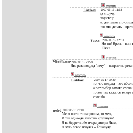
ответить
Listikov
2007-05-15 11:53
да я шучу.
андестенд.
но для меня это слишко
что мне делать – врать
ответить
Yucca
2007-05-15 12:34
Ни-ни! Врать – ни в 
Юкка
ответить
Mistifikator
2007-05-15 21:20
Два раза подряд "нету" – неприятно рез
ответить
Listikov
2007-05-17 00:20
то, что подряд – это абсо
а вот выбор самого слова
то вот так кажется теперь 
спасибо.
ответить
nefed
2007-05-15 23:00
Меня несло то напролом, то меж,
И так однажды классно крутануло!
Я на бедре твоём вчера увидел Льеж,
А чуть левее ткнулся – Гонолулу...