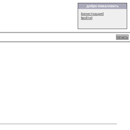
добро пожаловать
[
регистрация
]
[
войти
]
печать