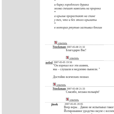
*
и бирку городского дурака
молва спешит навесить на пророка
*
а крылья прорастают на спине
у тех, что и без этого крылаты
*
в моторах ртутью застывал бензин
ответить
Stockman
2007-05-08 21:32
Благодарю Вас!
ответить
nefed
2007-05-05 19:56
"Он изрекал все эти ахинеи,
мы – слушали и медленно пьянели. "
Достойно всяческих похвал.
ответить
Stockman
2007-05-08 21:33
Спасибо, весьма польщён!
ответить
jinok
2007-05-05 20:05
Веер веры... Давно не испытывал таког
Йотированное уродство вкупе с вселен