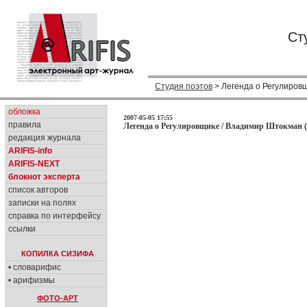
Ст
Студия поэтов
> Легенда о Регулиров
обложка
2007-05-05 17:55
правила
Легенда о Регулировщике / Владимир Штокман (
редакция журнала
ARIFIS-info
ARIFIS-NEXT
блокнот эксперта
список авторов
записки на полях
справка по интерфейсу
ссылки
КОПИЛКА СИЗИФА
• словарифис
• арифизмы
ФОТО-АРТ