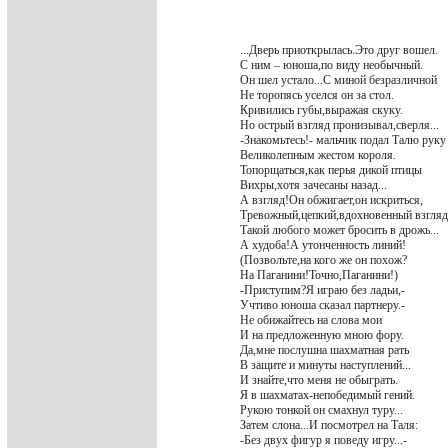
...Дверь приоткрылась.Это друг вошел.
С ним – юноша,по виду необычный.
Он шел устало...С миной безразличной
Не торопясь уселся он за стол.
Кривились губы,выражая скуку.
Но острый взгляд пронизывал,сверля...
-Знакомьтесь!- мальчик подал Талю руку
Великолепным жестом короля.
Топорщаться,как перья дикой птицы
Вихры,хотя зачесаны назад...
А взгляд!Он обжигает,он искриться,
Тревожный,цепкий,вдохновенный взгляд
Такой любого может бросить в дрожь...
А худоба!А утонченность линий!
(Позвольте,на кого же он похож?
На Паганини!Точно,Паганини!)
-Приступим?Я играю без ладьи,-
Учтиво юноша сказал партнеру.-
Не обижайтесь на слова мои
И на предложенную мною фору.
Да,мне послушна шахматная рать
В защите и минуты наступлений...
И знайте,что меня не обыграть.
Я в шахматах-непобедимый гений.
Рукою тонкой он смахнул туру...
Затем слона...И посмотрел на Таля:
-Без двух фигур я поведу игру...-