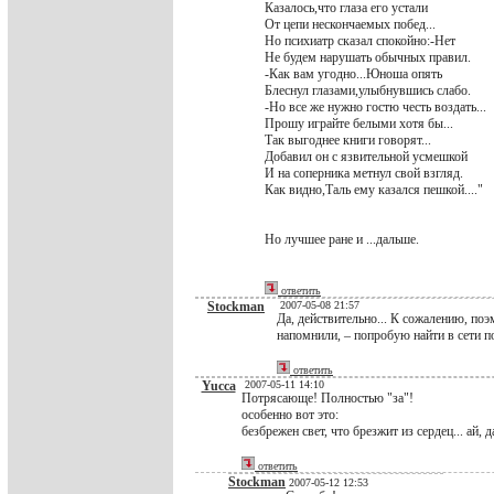
Казалось,что глаза его устали
От цепи нескончаемых побед...
Но психиатр сказал спокойно:-Нет
Не будем нарушать обычных правил.
-Как вам угодно...Юноша опять
Блеснул глазами,улыбнувшись слабо.
-Но все же нужно гостю честь воздать...
Прошу играйте белыми хотя бы...
Так выгоднее книги говорят...
Добавил он с язвительной усмешкой
И на соперника метнул свой взгляд.
Как видно,Таль ему казался пешкой...."
Но лучшее ране и ...дальше.
ответить
Stockman
2007-05-08 21:57
Да, действительно... К сожалению, поэ
напомнили, – попробую найти в сети п
ответить
Yucca
2007-05-11 14:10
Потрясающе! Полностью "за"!
особенно вот это:
безбрежен свет, что брезжит из сердец... ай, 
ответить
Stockman
2007-05-12 12:53