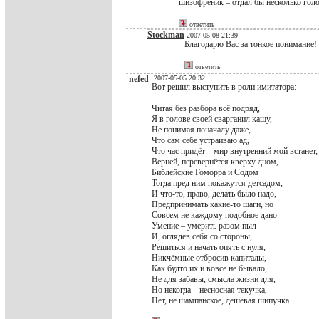
шизофреник – отдал бы несколько голо
ответить
Stockman
2007-05-08 21:39
Благодарю Вас за тонкое понимание!
ответить
nefed
2007-05-05 20:32
Вот решил выступить в роли имитатора:
Читая без разбора всё подряд,
Я в голове своей сварганил кашу,
Не понимая поначалу даже,
Что сам себе устраиваю ад,
Что час придёт – мир внутренний мой встанет,
Верней, перевернётся кверху дном,
Библейские Гоморра и Содом
Тогда пред ним покажутся детсадом,
И что-то, право, делать было надо,
Предпринимать какие-то шаги, но
Совсем не каждому подобное дано
Умение – умерить разом пыл
И, оглядев себя со стороны,
Решиться и начать опять с нуля,
Никчёмные отбросив капиталы,
Как будто их и вовсе не бывало,
Не для забавы, смысла жизни для,
Но некогда – несносная текучка,
Нет, не шампанское, дешёвая шипучка…