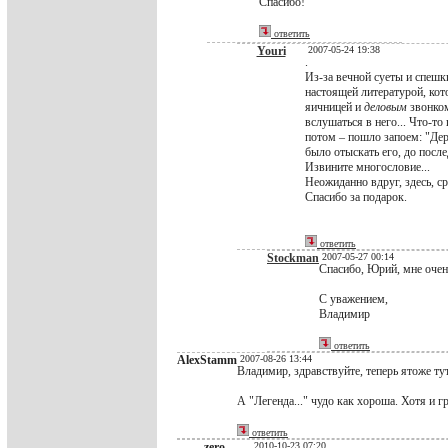
Спасибо!
ответить
Youri
2007-05-24 19:38
.
Из-за вечной суеты и спешки
настоящей литературой, кото
яичницей и
деловым
звонком
вслушаться в него... Что-то
потом – пошло запоем: "Дер
было отыскать его, до после
Извините многословие...
Неожиданно вдруг, здесь, с
Спасибо за подарок.
ответить
Stockman
2007-05-27 00:14
Спасибо, Юрий, мне очен
С уважением,
Владимир
ответить
AlexStamm
2007-08-26 13:44
Владимир, здравствуйте, теперь ятоже ту
А "Легенда..." чудо как хороша. Хотя и г
ответить
zero
2010-10-23 07:20