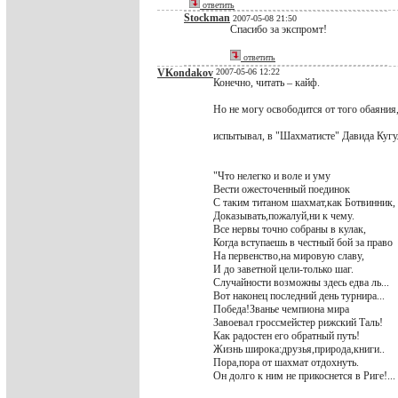
ответить
Stockman
2007-05-08 21:50
Спасибо за экспромт!
ответить
VKondakov
2007-05-06 12:22
Конечно, читать – кайф.
Но не могу освободится от того обаяния
испытывал, в "Шахматисте" Давида Кугу
"Что нелегко и воле и уму
Вести ожесточенный поединок
С таким титаном шахмат,как Ботвинник,
Доказывать,пожалуй,ни к чему.
Все нервы точно собраны в кулак,
Когда вступаешь в честный бой за право
На первенство,на мировую славу,
И до заветной цели-только шаг.
Случайности возможны здесь едва ль...
Вот наконец последний день турнира...
Победа!Званье чемпиона мира
Завоевал гроссмейстер рижский Таль!
Как радостен его обратный путь!
Жизнь широка:друзья,природа,книги..
Пора,пора от шахмат отдохнуть.
Он долго к ним не прикоснется в Риге!...