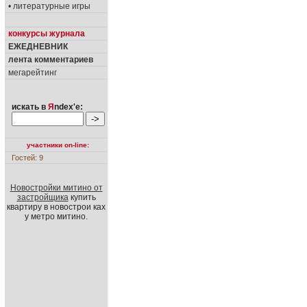
• литературные игры
конкурсы журнала
ЕЖЕДНЕВНИК
лента комментариев
мегарейтинг
искать в
Я
ndex'е:
участники on-line:
Гостей: 9
Новостройки митино от
застройщика
купить
квартиру в новострои ках
у метро митино.