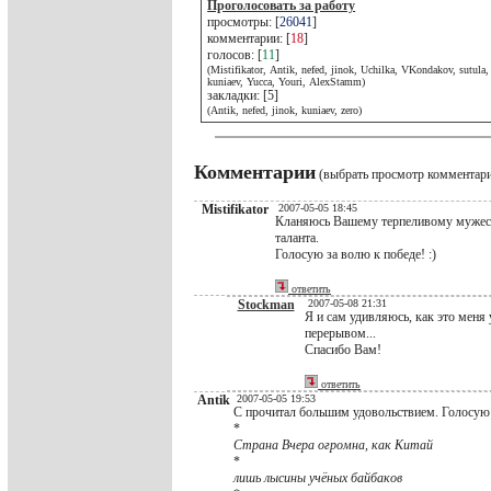
Проголосовать за работу
просмотры: [
26041
]
комментарии: [
18
]
голосов: [
11
]
(Mistifikator, Antik, nefed, jinok, Uchilka, VKondakov, sutula,
kuniaev, Yucca, Youri, AlexStamm)
закладки: [5]
(Antik, nefed, jinok, kuniaev, zero)
Комментарии
(выбрать просмотр комментар
Mistifikator
2007-05-05 18:45
Кланяюсь Вашему терпеливому мужеств
таланта.
Голосую за волю к победе! :)
ответить
Stockman
2007-05-08 21:31
Я и сам удивляюсь, как это меня
перерывом...
Спасибо Вам!
ответить
Antik
2007-05-05 19:53
С прочитал большим удовольствием. Голосую
*
Страна Вчера огромна, как Китай
*
лишь лысины учёных байбаков