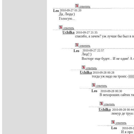
ответить
Leo
2010-09-27 01:20
Да, Люда:)
Голосую...
ответить
Uchilka
2010-09-27 21:35
спасибо, а зачем? уж лучше бы был в вост
ответить
Leo
2010-09-27 22:57
Люд!:)
Восторг еще будет... И не один! А 
ответить
Uchilka
2010-09-28 00:28
тогда уж надо на троих:-)))))
ответить
Leo
2010-09-28 00:30
В нехороших сайтах так
ответить
Uchilka
2010-09-28 00:44
лямур де труа:-
ответить
Leo
2010-09-2
И я про 