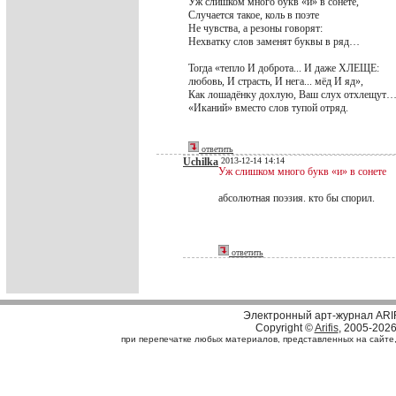
Уж слишком много букв «и» в сонете,
Случается такое, коль в поэте
Не чувства, а резоны говорят:
Нехватку слов заменят буквы в ряд…
Тогда «тепло И доброта... И даже ХЛЕЩЕ:
любовь, И страсть, И нега... мёд И яд»,
Как лошадёнку дохлую, Ваш слух отхлещут
«Иканий» вместо слов тупой отряд.
ответить
Uchilka
2013-12-14 14:14
Уж слишком много букв «и» в сонете
абсолютная поэзия. кто бы спорил.
ответить
Электронный арт-журнал ARI
Copyright ©
Arifis
, 2005-202
при перепечатке любых материалов, представленных на сайте, с