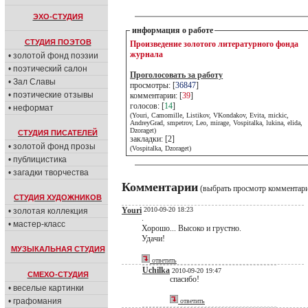
ЭХО-СТУДИЯ
информация о работе
СТУДИЯ ПОЭТОВ
Произведение золотого литературного фонда
журнала
• золотой фонд поэзии
• поэтический салон
Проголосовать за работу
• Зал Славы
просмотры: [
36847
]
• поэтические отзывы
комментарии: [
39
]
голосов: [
14
]
• неформат
(Youri, Camomille, Listikov, VKondakov, Evita, mickic,
AndreyGrad, smpetrov, Leo, mirage, Vospitalka, lukina, elida,
Dzoraget)
СТУДИЯ ПИСАТЕЛЕЙ
закладки: [2]
• золотой фонд прозы
(Vospitalka, Dzoraget)
• публицистика
• загадки творчества
Комментарии
(выбрать просмотр комментар
СТУДИЯ ХУДОЖНИКОВ
Youri
2010-09-20 18:23
• золотая коллекция
.
• мастер-класс
Хорошо... Высоко и грустно.
Удачи!
МУЗЫКАЛЬНАЯ СТУДИЯ
ответить
Uchilka
2010-09-20 19:47
СМЕХО-СТУДИЯ
спасибо!
• веселые картинки
• графомания
ответить