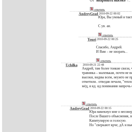
От "
впаривать высоко
"?..
ответить
AndreyGrad
2010-09-22 00:02
Юра, Вы умный и такти
С ув. ан.
ответить
Youri
2010-09-22 00:25
.
Спасибо, Андрей.
И Вам – не хворать...
ответить
Uchilka
2010-09-21 22:48
Андрей, там более тонкие связи, 
травинка – маленькая, почти не ви
высоки, видны всем, неужто не пр
отметили.. отведав печали, "тепл
мёд, и яд. яд понимания напрочь 
ответить
AndreyGrad
2010-09-22 00:15
Юра намекнул мне о несоверш
После Вашего объяснения, вы
Капитулирую и голосую.
Но "сверкают ярче, дА и выс