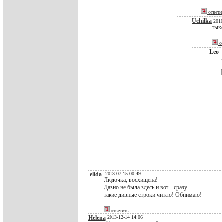
ответи
Uchilka
2010
тыкс
о
Leo
elida
2013-07-15 00:49
Людочка, восхищена!
Давно не была здесь и вот... сразу
такие дивные строки читаю! Обнимаю!
ответить
Helena
2013-12-14 14:06