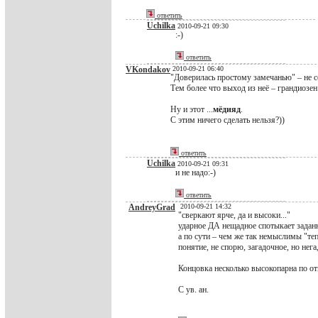
ответить
Uchilka
2010-09-21 09:30
:-)
ответить
VKondakov
2010-09-21 06:40
"Доверилась простому замечанью" – не с
Тем более что выход из неё – грандиозен
Ну и этот ...
мёдияд
.
С этим ничего сделать нельзя?))
ответить
Uchilka
2010-09-21 09:31
и не надо:-)
ответить
AndreyGrad
2010-09-21 14:32
"сверкают ярче, да и высоки..."
ударное ДА нещадное спотыкает заданн
а по сути – чем же так немыслимы "тепл
понятие, не спорю, загадочное, но нег
Концовка несколько высокопарна по отн
С ув. ан.