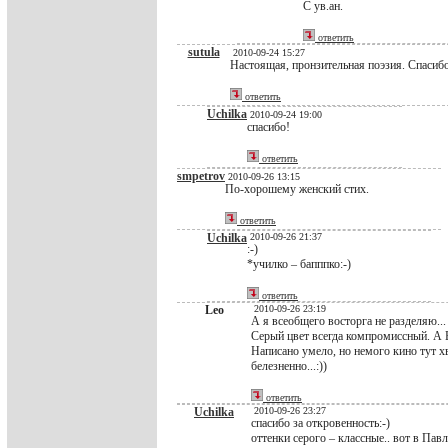
С ув.ан.
ответить
sutula
2010-09-24 15:27
Настоящая, пронзительная поэзия. Спасиб
ответить
Uchilka
2010-09-24 19:00
спасибо!
ответить
smpetrov
2010-09-26 13:15
По-хорошему женский стих.
ответить
Uchilka
2010-09-26 21:37
:-)
*училко – бапппко:-)
ответить
Leo
2010-09-26 23:19
А я всеобщего восторга не разделяю...
Серый цвет всегда компромиссный. А В
Написано умело, но немого кино тут хв
белезненно...:))
ответить
Uchilka
2010-09-26 23:27
спасибо за откровенность:-)
оттенки серого – классные.. вот в Пав