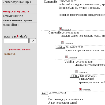
Camomille
2010-09-20 20:37
• литературные игры
на беглый взгляд, все замечательно, к
без них было бы лучше, и гораздо.
конкурсы журнала
но повод проголосовать определенно е
ЕЖЕДНЕВНИК
лента комментариев
мегарейтинг
ответить
Camomille
2010-09-20 20:38
пардон, зашел под записью жены. это
искать в
Я
ndex'е:
ответить
Listikov
2010-09-20 20:39
участники on-line:
придется проголосовать и от свое
Гостей: 30
ответить
Uchilka
2010-09-20 20:47
ладна, за мухлёж с голо
ответить
Uchilka
2010-09-20 23:31
а так лучше?
травинку оставлю всё-т
ответить
Youri
2010-09-21 05:54
.
Всего-то – двух деталей нет -
А как похорошел сонет!