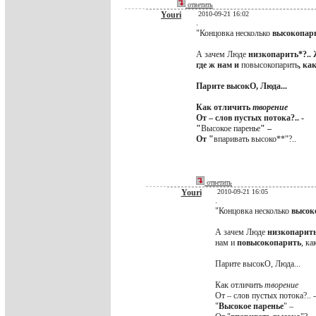
ответить
Youri
2010-09-21 16:02
.
"Концовка несколько
высокопар
А зачем Люде
низкопарить*?.. 
где ж нам и
повысокопарить
, ка
Парите высокО, Люда...
Как отличить
творение
От – слов пустых потока?.. -
"
Высокое паренье
" –
От "
впаривать высоко**"?..
ответить
Youri
2010-09-21 16:05
.
"Концовка несколько
высок
А зачем Люде
низкопарит
нам и
повысокопарить
, ка
Парите высокО, Люда...
Как отличить
творение
От – слов пустых потока?.. -
"
Высокое паренье
" –