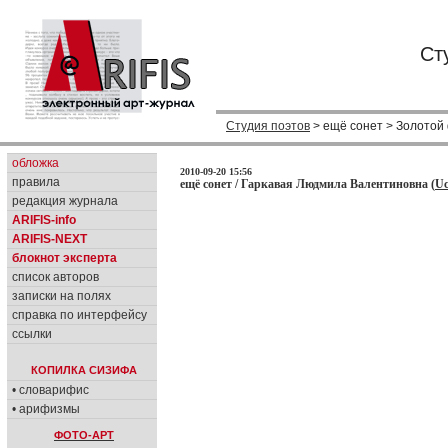
Ст
Студия поэтов
> ещё сонет > Золотой
обложка
2010-09-20 15:56
правила
ещё сонет / Гаркавая Людмила Валентиновна (
Uc
редакция журнала
ARIFIS-info
ARIFIS-NEXT
блокнот эксперта
список авторов
записки на полях
справка по интерфейсу
ссылки
КОПИЛКА СИЗИФА
• словарифис
• арифизмы
ФОТО-АРТ