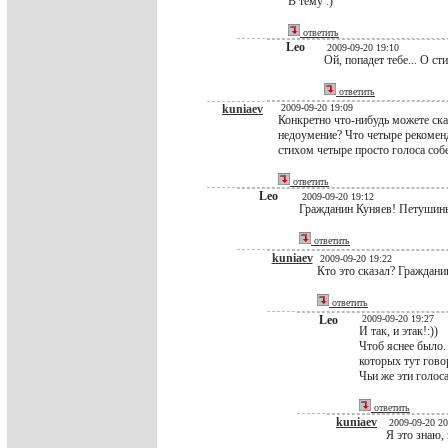
В тему :)
ответить
Leo
2009-09-20 19:10
Ой, попадет тебе... О ст
ответить
kuniaev
2009-09-20 19:09
Конкретно что-нибудь можете ска
недоумение? Что четыре рекомен
стихом четыре просто голоса соб
ответить
Leo
2009-09-20 19:12
Гражданин Куняев! Петушиным
ответить
kuniaev
2009-09-20 19:22
Кто это сказал? Граждани
ответить
Leo
2009-09-20 19:27
И так, и этак!:))
Чтоб яснее было. 
которых тут гово
Чьи же эти голос
ответить
kuniaev
2009-09-20 20
Я это знаю, 