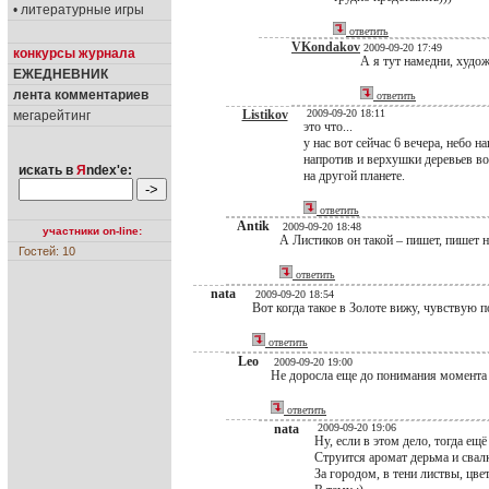
• литературные игры
ответить
VKondakov
2009-09-20 17:49
конкурсы журнала
А я тут намедни, худож
ЕЖЕДНЕВНИК
лента комментариев
ответить
Listikov
2009-09-20 18:11
мегарейтинг
это что...
у нас вот сейчас 6 вечера, небо 
напротив и верхушки деревьев во
искать в
Я
ndex'е:
на другой планете.
ответить
Antik
2009-09-20 18:48
участники on-line:
А Листиков он такой – пишет, пишет 
Гостей: 10
ответить
nata
2009-09-20 18:54
Вот когда такое в Золоте вижу, чувствую 
ответить
Leo
2009-09-20 19:00
Не доросла еще до понимания момента и
ответить
nata
2009-09-20 19:06
Ну, если в этом дело, тогда ещё 
Струится аромат дерьма и свал
За городом, в тени листвы, цве