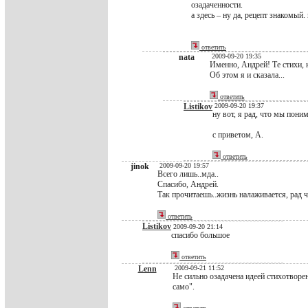
озадаченности.
а здесь – ну да, рецепт знакомый
ответить
nata
2009-09-20 19:35
Именно, Андрей! Те стихи, 
Об этом я и сказала...
ответить
Listikov
2009-09-20 19:37
ну вот, я рад, что мы пони
с приветом, А.
ответить
jinok
2009-09-20 19:57
Всего лишь..мда..
Спасибо, Андрей.
Так прочитаешь..жизнь налаживается, рад чт
ответить
Listikov
2009-09-20 21:14
спасибо большое
ответить
Lenn
2009-09-21 11:52
Не сильно озадачена идеей стихотворе
само".