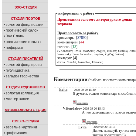
ЭХО-СТУДИЯ
информация о работе
СТУДИЯ ПОЭТОВ
Произведение золотого литературного фонда
журнала
• золотой фонд поэзии
• поэтический салон
Проголосовать за работу
• Зал Славы
просмотры: [
37895
]
• поэтические отзывы
комментарии: [
44
]
голосов: [
13
]
• неформат
(VKondakov, Evita, MakSamr, Awgust, kuniaev, Uchilka, Antik
luzanovsky, Lenn, bviendbvi, seyrios, ZigZag, lukina)
закладки: [4]
СТУДИЯ ПИСАТЕЛЕЙ
(Evita, NinaArt, bviendbvi, Elenabel)
• золотой фонд прозы
• публицистика
• загадки творчества
Комментарии
(выбрать просмотр комментар
СТУДИЯ ХУДОЖНИКОВ
Evita
2009-09-20 15:30
• золотая коллекция
Я думала, только живописцы способны лю
• мастер-класс
ответить
VKondakov
2009-09-20 15:43
МУЗЫКАЛЬНАЯ СТУДИЯ
А чем живописцы от поэтов отлича
СМЕХО-СТУДИЯ
ответить
• веселые картинки
Evita
2009-09-20 16:15
Да нет, пожалуй, тут все не
• графомания
трудно представить)))