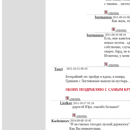
с такими... загот
ответить
burmazuza
2011-09-10 08
Как жаль, ч
ответить
burmazuza
2011-09-10 08:16
Есть, мне кажетс
новых поэтов...з
собственно, случа
скорее, бард, но
Игнатова, у меня
ответить
Youri
2011-10-15 09:10
.
Бескрайний лес пройдя и вдаль, и вширь,
Гришаев с Листиковым вышли на пустырь...
ОБОИХ ПОЗДРАВЛЯЮ С САМЫМ КРУ
ответить
Listikov
2011-10-17 01:24
дорогой Юра, спасибо большое!
ответить
Kachemtsev
2014-09-08 10:45
"И на гнилых гвоздях пускай держалось"
Как Вы внимательны.