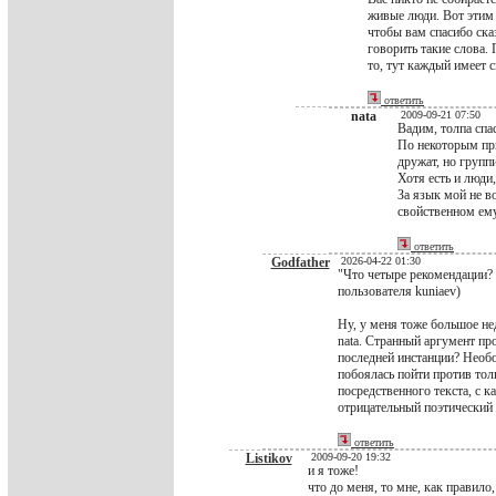
живые люди. Вот этим
чтобы вам спасибо сказ
говорить такие слова. 
то, тут каждый имеет 
ответить
nata
2009-09-21 07:50
Вадим, толпа спас
По некоторым приз
дружат, но групп
Хотя есть и люди
За язык мой не во
свойственном ему
ответить
Godfather
2026-04-22 01:30
"Что четыре рекомендации?
пользователя kuniaev)
Ну, у меня тоже большое не
nata. Странный аргумент пр
последней инстанции? Необ
побоялась пойти против тол
посредственного текста, с 
отрицательный поэтический 
ответить
Listikov
2009-09-20 19:32
и я тоже!
что до меня, то мне, как правило