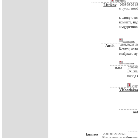
ответить
Listikov
2009-09-20 19
я гулял воо
к слову о яс
комнате, на
а мудрствова
ответить
Antik
2009-09-20 20
Кстати, авто
селёдка с л
ответить
nata
2009-09
Эх, жа
народ 
отве
VKondako
nat
kuniaev
2009-09-20 20:53
Вас никто не собираетс