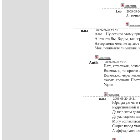
ответить
Leo
2009-09-2
Эт точно
ответи
nata
2009-09-20 19:17
Аааа... Ну если по этому при
А что это Вы, Вадим, так нер
Авторитеты меня не пугают 
Моё, понимаете ли мнение, ч
ответить
Antik
2009-09-20 19:25
Ната, есть такая, возм
Возможно, ты просто з
Возможно, через неско
сказать словами. Поэт
Удачи.
ответить
nata
2009-09-20 19:31
Юра, да уж чего т
мудрствований и 
Да не в этом дело
Да уж надеюсь ме
Могу согласиться
Скорее народ увид
А аффтар молчит,