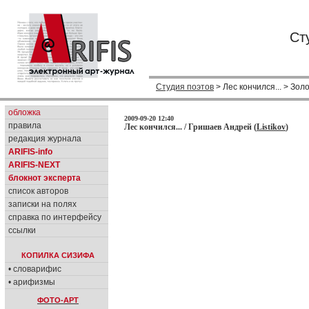
Ст
Студия поэтов
> Лес кончился... > Зо
обложка
2009-09-20 12:40
правила
Лес кончился... / Гришаев Андрей (
Listikov
)
редакция журнала
ARIFIS-info
ARIFIS-NEXT
блокнот эксперта
список авторов
записки на полях
справка по интерфейсу
ссылки
КОПИЛКА СИЗИФА
• словарифис
• арифизмы
ФОТО-АРТ