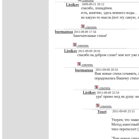
ответить
Listikov
2009-09-21 20:12
спасибо, лошадёнок.
есть, конечно, здесь немного воды...
но какую-то мысль (вот эту самую, 
ответить
burmazuza
2011-09-09 17:56
Замечательные стихи!
ответить
Listikov
2011-09-09 20:01
спасибо на добром слове! мне вот уже к
ответить
burmazuza
2011-09-09 20:53
Вам новые стихи сочинять, 
порадовалась Вашему стих
ответить
Listikov
2011-09-09 22:54
ура! прямо мед на душу. м
ответить
Youri
2011-09-09 23:15
.
Уверен, что знако
Метод известный:
тихо переползет (
"Вам новые стихи