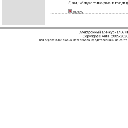
Я, вот, наблюдал только ржавые гвозди.))
ответить
Электронный арт-журнал ARI
Copyright ©
Arifis
, 2005-202
при перепечатке любых материалов, представленных на сайте, с