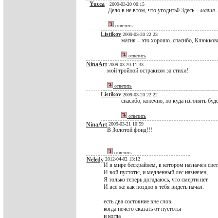
Yucca
2009-03-20 00:15
Дело в не втом, что угодить0 Здесь –
магия
.
ответить
Listikov
2009-03-20 22:23
магия – это хорошо. спасибо, Клюкков
ответить
NinaArt
2009-03-20 11:33
мой тройной остракизм за стихи!
ответить
Listikov
2009-03-20 22:22
спасибо, конечно, но куда изгонять буд
ответить
NinaArt
2009-03-21 10:59
В Золотой фонд!!!
ответить
Neledy
2012-04-02 13:12
И в мире бескрайнем, в котором назначен свет
И вой пустоты, и медленный лес назначен,
Я только теперь догадаюсь, что смерти нет.
И всё же как поздно я тебя видеть начал.
есть два состояние вне слов
когда нечего сказать от пустоты
и когда