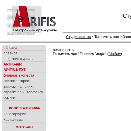
Ст
Студия поэтов
> Ты память моя > Зол
обложка
2009-03-16 23:05
правила
Ты память моя / Гришаев Андрей (
Listikov
)
редакция журнала
ARIFIS-info
ARIFIS-NEXT
блокнот эксперта
список авторов
записки на полях
справка по интерфейсу
ссылки
КОПИЛКА СИЗИФА
• словарифис
• арифизмы
ФОТО-АРТ