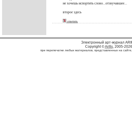
не хочешь испортить слово...отзвучавшее...
второе здесь
ответить
Электронный арт-журнал ARI
Copyright ©
Arifis
, 2005-202
при перепечатке любых материалов, представленных на сайте, с