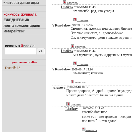
• литературные игры
ответить
Listikov
2009-03-18 11:43
ну спасибо. рад, что угодил.
конкурсы журнала
ЕЖЕДНЕВНИК
ответить
VKondakov
2009-03-17 15:05
лента комментариев
Символист, акмеист, иманжинист Листик
мегарейтинг
Это уже и не стих, а ..
произведение
.
Ох, и намучаются дети в школе, изучая т
искать в
Я
ndex'е:
ответить
Listikov
2009-03-18 11:44
мы мучились, пусть и другие мы мучаю
участники on-line:
ответить
Гостей: 18
VKondakov
2009-03-17 15:10
...имажинист, конечно...
ответить
urasova
2009-03-18 10:12
Просто здорово, Андрей... кроме "изумрудо
может, даже "блестит" было бы лучше...
ответить
Listikov
2009-03-18 11:47
спасибо большое.
а мне вот – поверите ли – как раз
про него "...и так далее".
ответить