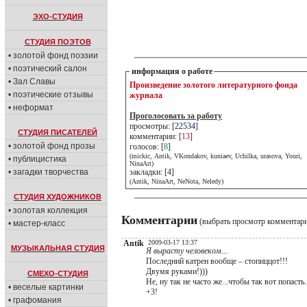
ЭХО-СТУДИЯ
СТУДИЯ ПОЭТОВ
• золотой фонд поэзии
• поэтический салон
информация о работе
• Зал Славы
Произведение золотого литературного фонда
• поэтические отзывы
журнала
• неформат
Проголосовать за работу
просмотры: [
22534
]
СТУДИЯ ПИСАТЕЛЕЙ
комментарии: [
13
]
• золотой фонд прозы
голосов: [
8
]
(mickic, Antik, VKondakov, kuniaev, Uchilka, urasova, Youri,
• публицистика
NinaArt)
• загадки творчества
закладки: [4]
(Antik, NinaArt, NeNota, Neledy)
СТУДИЯ ХУДОЖНИКОВ
• золотая коллекция
Комментарии
(выбрать просмотр комментар
• мастер-класс
Antik
2009-03-17 13:37
МУЗЫКАЛЬНАЯ СТУДИЯ
Я вырасту человеком...
Последний катрен вообще – стопиццот!!!
Двумя руками!)))
СМЕХО-СТУДИЯ
Не, ну так не часто же...чтобы так вот попасть.
• веселые картинки
+3!
• графомания