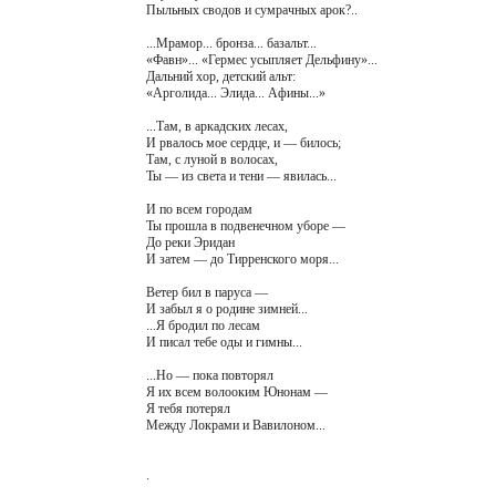
Пыльных сводов и сумрачных арок?..
...Мрамор... бронза... базальт...
«Фавн»... «Гермес усыпляет Дельфину»...
Дальний хор, детский альт:
«Арголида... Элида... Афины...»
...Там, в аркадских лесах,
И рвалось мое сердце, и — билось;
Там, с луной в волосах,
Ты — из света и тени — явилась...
И по всем городам
Ты прошла в подвенечном уборе —
До реки Эридан
И затем — до Тирренского моря...
Ветер бил в паруса —
И забыл я о родине зимней...
...Я бродил по лесам
И писал тебе оды и гимны...
...Но — пока повторял
Я их всем волооким Юнонам —
Я тебя потерял
Между Локрами и Вавилоном...
.