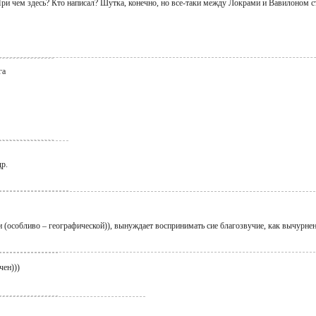
При чем здесь? Кто написал? Шутка, конечно, но все-таки между Локрами и Вавилоном с
га
др.
и (особливо – географической)), вынуждает воспринимать сие благозвучие, как вычурнен
чен)))