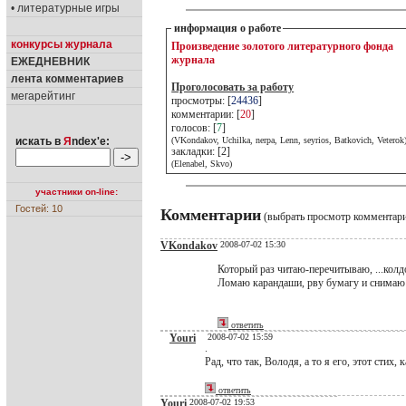
• литературные игры
информация о работе
конкурсы журнала
Произведение золотого литературного фонда
журнала
ЕЖЕДНЕВНИК
лента комментариев
Проголосовать за работу
мегарейтинг
просмотры: [
24436
]
комментарии: [
20
]
голосов: [
7
]
искать в
Я
ndex'е:
(VKondakov, Uchilka, nerpa, Lenn, seyrios, Batkovich, Veterok
закладки: [2]
(Elenabel, Skvo)
участники on-line:
Гостей: 10
Комментарии
(выбрать просмотр комментар
VKondakov
2008-07-02 15:30
Который раз читаю-перечитываю, ...колд
Ломаю карандаши, рву бумагу и снимаю 
ответить
Youri
2008-07-02 15:59
.
Рад, что так, Володя, а то я его, этот стих, 
ответить
Youri
2008-07-02 19:53