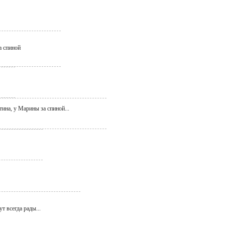
а спиной
тина, у Марины за спиной...
т всегда рады...