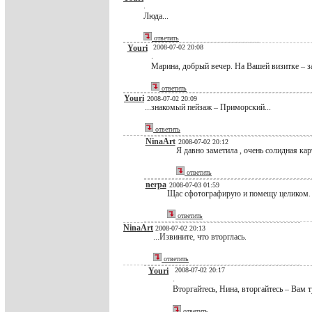
.
Люда...
ответить
Youri
2008-07-02 20:08
.
Марина, добрый вечер. На Вашей визитке – з
ответить
Youri
2008-07-02 20:09
...знакомый пейзаж – Приморский...
ответить
NinaArt
2008-07-02 20:12
Я давно заметила , очень солидная кар
ответить
nerpa
2008-07-03 01:59
Щас сфотографирую и помещу целиком.
ответить
NinaArt
2008-07-02 20:13
...Извините, что вторглась.
ответить
Youri
2008-07-02 20:17
.
Вторгайтесь, Нина, вторгайтесь – Вам ту
ответить