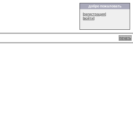
добро пожаловать
[
регистрация
]
[
войти
]
печать