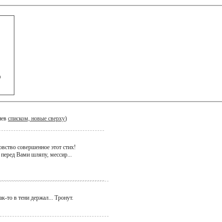
)
иев
списком, новые сверху
)
овство совершенное этот стих!
перед Вами шляпу, мессир...
как-то в тени держал... Тронут.