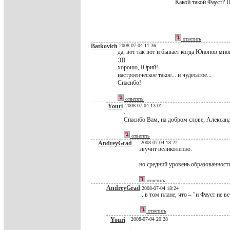
Какой такой Фауст? 
ответить
Batkovich
2008-07-04 11:36
да, вот так вот и бывает когда Юнонов мно
:)))
хорошо, Юрий!
настроенческое такое... и чудесатое...
Спасибо!
ответить
Youri
2008-07-04 13:01
.
Спасибо Вам, на добром слове, Алексан
ответить
AndreyGrad
2008-07-04 18:22
звучит великолепно.
но средний уровень образованност
ответить
AndreyGrad
2008-07-04 18:24
...в том плане, что – "и Фауст не ве
ответить
Youri
2008-07-04 20:28
.