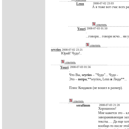
Lenn
2008-07-02 23:03
А я тоже вот счас всех р
ответить
Youri
2008-07-03 01:50
.
...говори... говори исчо... ни 
ответить
seyrios
2008-07-02 23:21
Юрий! Чудо!..
ответить
Youri
2008-07-03 01:56
.
Что Вы,
seyrios
– "Чудо"... Чудо -
Это –
nerpa
,**seyrios
,
Lenn
и
Люда**...
Плюс Кондаков (не вошел в размер).
ответить
serafimm
2008-07-03 21:20
Хорошоооо!
Мне кажется это – кл
завораживающая зал.
тексты…. Да еще хот
вообще-то после это