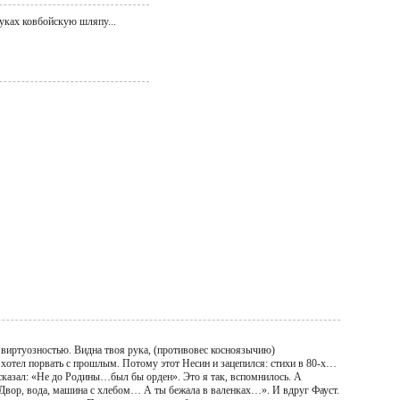
руках ковбойскую шляпу...
, виртуозностью. Видна твоя рука, (противовес косноязычию)
о хотел порвать с прошлым. Потому этот Несин и зацепился: стихи в 80-х…
сказал: «Не до Родины…был бы орден». Это я так, вспомнилось. А
… Двор, вода, машина с хлебом… А ты бежала в валенках…». И вдруг Фауст.