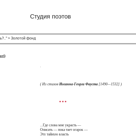
Студия поэтов
ь?.." > Золотой фонд
uri
)
.
( Из стихов
Иоганна-Георга Фауста
[1490—1532] )
* * *
...Где слова мне украсть —
Описать — пока тает огарок —
Эту тайную власть