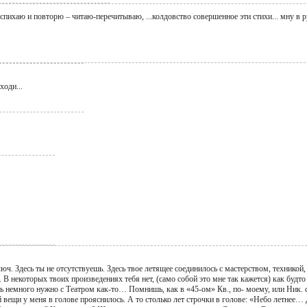
аспихаю и повторю – читаю-перечитываю, ...колдовство совершенное эти стихи... мну в 
уходи...
юч. Здесь ты не отсутствуешь. Здесь твое летящее соединилось с мастерством, техникой
 В некоторых твоих произведениях тебя нет, (само собой это мне так кажется) как будт
ь немного нужно с Театром как-то… Помнишь, как в «45-ом» Кв., по- моему, или Ник. 
й вещи у меня в голове прояснилось. А то столько лет строчки в голове: «Небо летнее