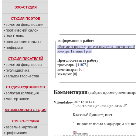
ЭХО-СТУДИЯ
СТУДИЯ ПОЭТОВ
• золотой фонд поэзии
• поэтический салон
• Зал Славы
информация о работе
• поэтические отзывы
«Бог меня простит, это его ремесло» - поэтический
• неформат
конкурс Татьяны Грин.
СТУДИЯ ПИСАТЕЛЕЙ
Проголосовать за работу
• золотой фонд прозы
просмотры: [
11875
]
комментарии: [
6
]
• публицистика
закладки: [0]
• загадки творчества
СТУДИЯ ХУДОЖНИКОВ
Комментарии
(выбрать просмотр комментар
• золотая коллекция
• мастер-класс
VKondakov
2007-12-08 13:11
"...то, что топчут и топчут ногами?"
МУЗЫКАЛЬНАЯ СТУДИЯ
Классика! Душа отдыхает...
СМЕХО-СТУДИЯ
"...не ложьте польта в коридоре, а они вс
• веселые картинки
• графомания
ответить