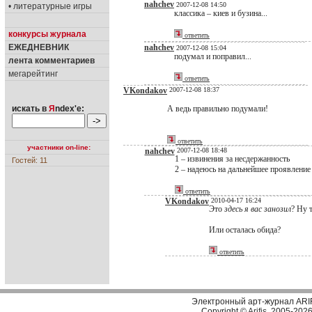
nahchev
2007-12-08 14:50
• литературные игры
классика – киев и бузина...
конкурсы журнала
ответить
ЕЖЕДНЕВНИК
nahchev
2007-12-08 15:04
подумал и поправил...
лента комментариев
мегарейтинг
ответить
VKondakov
2007-12-08 18:37
искать в
Я
ndex'е:
А ведь правильно подумали!
ответить
участники on-line:
nahchev
2007-12-08 18:48
1 – извинения за несдержанность
Гостей: 11
2 – надеюсь на дальнейшее проявление
ответить
VKondakov
2010-04-17 16:24
Это
здесь я вас занозил
? Ну 
Или осталась обида?
ответить
Электронный арт-журнал ARI
Copyright ©
Arifis
, 2005-202