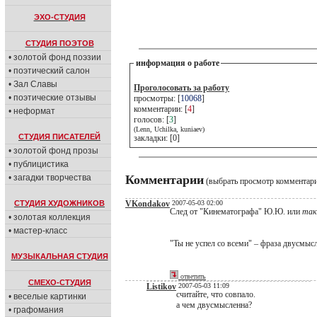
ЭХО-СТУДИЯ
СТУДИЯ ПОЭТОВ
• золотой фонд поэзии
информация о работе
• поэтический салон
• Зал Славы
Проголосовать за работу
• поэтические отзывы
просмотры: [
10068
]
комментарии: [
4
]
• неформат
голосов: [
3
]
(Lenn, Uchilka, kuniaev)
СТУДИЯ ПИСАТЕЛЕЙ
закладки: [0]
• золотой фонд прозы
• публицистика
• загадки творчества
Комментарии
(выбрать просмотр комментар
СТУДИЯ ХУДОЖНИКОВ
VKondakov
2007-05-03 02:00
След от "Кинематографа" Ю.Ю. или
так
• золотая коллекция
• мастер-класс
"Ты не успел со всеми" – фраза двусмыс
МУЗЫКАЛЬНАЯ СТУДИЯ
ответить
СМЕХО-СТУДИЯ
Listikov
2007-05-03 11:09
считайте, что совпало.
• веселые картинки
а чем двусмысленна?
• графомания