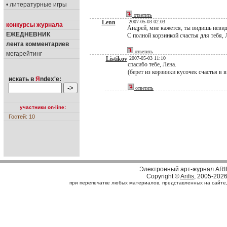
• литературные игры
ответить
Lenn
2007-05-03 02:03
конкурсы журнала
Андрей, мне кажется, ты видишь невиди
ЕЖЕДНЕВНИК
С полной корзинкой счастья для тебя, 
лента комментариев
ответить
мегарейтинг
Listikov
2007-05-03 11:10
спасибо тебе, Лена.
(берет из корзинки кусочек счастья в 
искать в
Я
ndex'е:
ответить
участники on-line:
Гостей: 10
Электронный арт-журнал ARI
Copyright ©
Arifis
, 2005-202
при перепечатке любых материалов, представленных на сайте, с