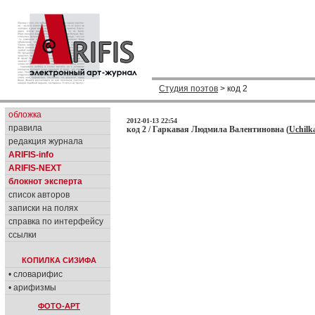
Студия поэтов
> код 2
обложка
2012-01-13 22:54
правила
код 2 / Гаркавая Людмила Валентиновна (
Uchilk
редакция журнала
ARIFIS-info
ARIFIS-NEXT
блокнот эксперта
список авторов
записки на полях
справка по интерфейсу
ссылки
КОПИЛКА СИЗИФА
• словарифис
• арифизмы
ФОТО-АРТ