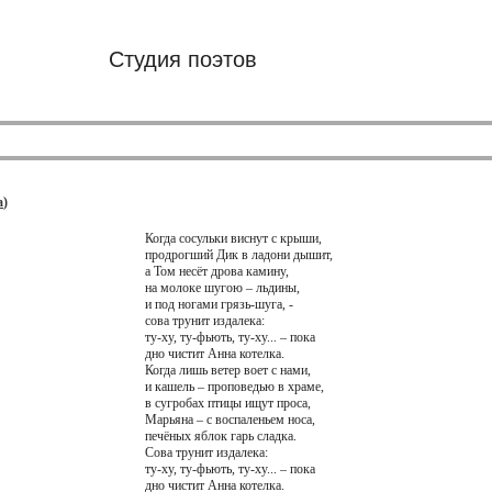
Студия поэтов
a
)
Когда сосульки виснут с крыши,
продрогший Дик в ладони дышит,
а Том несёт дрова камину,
на молоке шугою – льдины,
и под ногами грязь-шуга, -
сова трунит издалека:
ту-ху, ту-фьють, ту-ху... – пока
дно чистит Анна котелка.
Когда лишь ветер воет с нами,
и кашель – проповедью в храме,
в сугробах птицы ищут проса,
Марьяна – с воспаленьем носа,
печёных яблок гарь сладка.
Сова трунит издалека:
ту-ху, ту-фьють, ту-ху... – пока
дно чистит Анна котелка.