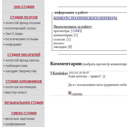
ЭХО-СТУДИЯ
информация о работе
СТУДИЯ ПОЭТОВ
КОНКУРС ПОЭТИЧЕСКОГО ПЕРЕВОДА
• золотой фонд поэзии
Проголосовать за работу
• поэтический салон
просмотры: [
11845
]
• Зал Славы
комментарии: [
1
]
• поэтические отзывы
голосов: [
1
]
(kuniaev)
• неформат
закладки: [0]
СТУДИЯ ПИСАТЕЛЕЙ
• золотой фонд прозы
Комментарии
(выбрать просмотр комментар
• публицистика
• загадки творчества
VKondakov
2012-01-20 09:07
Анне котелка – привет!..))
СТУДИЯ ХУДОЖНИКОВ
Да и с воспалением носа трудновато побе
• золотая коллекция
• мастер-класс
ответить
МУЗЫКАЛЬНАЯ СТУДИЯ
СМЕХО-СТУДИЯ
• веселые картинки
• графомания