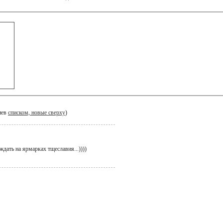
иев
списком, новые сверху
)
ждать на ярмарках тщеславия...))))