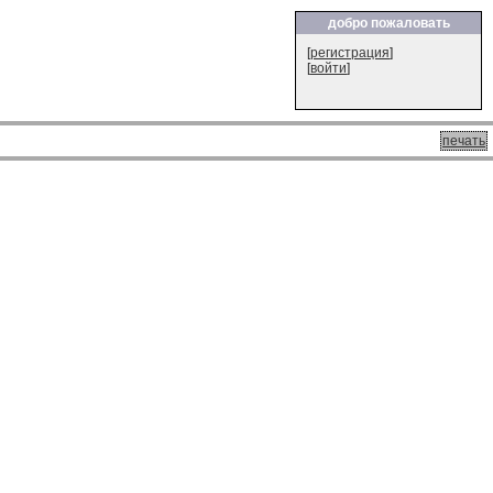
добро пожаловать
[
регистрация
]
[
войти
]
печать