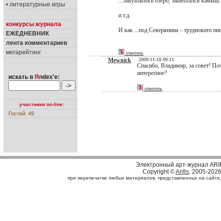
...Завуалилось озеро, зашептался камыш.
• литературные игры
и т.д.
конкурсы журнала
И как ...под Северянина – трудновато пи
ЕЖЕДНЕВНИК
лента комментариев
мегарейтинг
ответить
Mewnick
2009-11-18 09:11
Спасибо, Владимир, за совет! По
интересное?
искать в
Я
ndex'е:
ответить
участники on-line:
Гостей: 49
Электронный арт-журнал ARI
Copyright ©
Arifis
, 2005-202
при перепечатке любых материалов, представленных на сайте, с