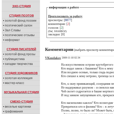
ЭХО-СТУДИЯ
информация о работе
СТУДИЯ ПОЭТОВ
Проголосовать за работу
просмотры: [
8877
]
• золотой фонд поэзии
комментарии: [
2
]
• поэтический салон
голосов: [
2
]
• Зал Славы
(Daf, SHAHBOZ)
закладки: [0]
• поэтические отзывы
• неформат
Комментарии
СТУДИЯ ПИСАТЕЛЕЙ
(выбрать просмотр комментар
• золотой фонд прозы
VKondakov
2009-11-18 02:34
• публицистика
• загадки творчества
На искусственном острове крутобрегого 
Кто видал замок с башнями? Кто к нему
Или позднею осенью, только гладь подм
СТУДИЯ ХУДОЖНИКОВ
Кто спешил к нему ветрово, трепеща за 
• золотая коллекция
• мастер-класс
Кто, к окну приникающий, созерцания п
Не выдерживал разумом – и смеялся на
Чей скелет содрогается в башне мертвого
МУЗЫКАЛЬНАЯ СТУДИЯ
И под замком запущенным кто, прекрасн
СМЕХО-СТУДИЯ
Кто насмешливо каялся? Кто возмездия 
• веселые картинки
Превратился кто в филина? Кто – в лет
Полно, полно, то было ли? Может быть, в
• графомания