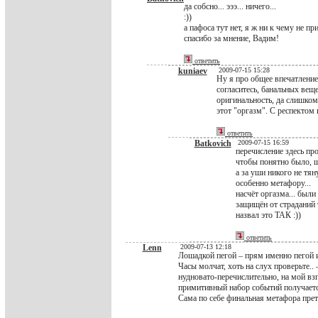
да собсно... эээ... ничего...
:))
а пафоса тут нет, я ж ни к чему не пр
спасибо за мнение, Вадим!
ответить
kuniaev
2009-07-15 15:28
Ну я про общее впечатление 
согласитесь, банальных веще
оригинальность, да слишком
этот "оргазм". С респектом
ответить
Batkovich
2009-07-15 16:59
перечисление здесь про
чтобы понятно было, шо
а за уши никого не тяну
особенно метафору...
насчёт оргазма... был
защищён от страданий т
назвал это ТАК :))
ответить
Lenn
2009-07-13 12:18
Лошадкой пегой – прям именно пегой и 
Часы молчат, хоть на слух проверьте.. 
нудновато-перечислительно, на мой вз
примитивный набор событий получается
Сама по себе финальная метафора прете