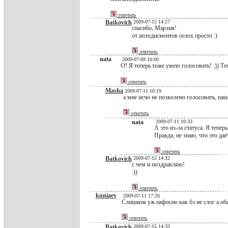
ответить
Batkovich
2009-07-15 14:27
спасибо, Марзия!
от аплодисментов оглох просто :)
ответить
nata
2009-07-09 10:00
О! Я теперь тоже умею голосовать! :)) Те
ответить
Masha
2009-07-11 10:19
а мне исчо не позволено голосовать, nata 
ответить
nata
2009-07-11 10:33
А это из-за статуса. Я теперь
Правда, не знаю, что это даё
ответить
Batkovich
2009-07-15 14:32
с чем и поздравляю!
:))
ответить
kuniaev
2009-07-11 17:26
Слишком уж пафосно как бэ не слог а общ
ответить
Batkovich
2009-07-15 14:33