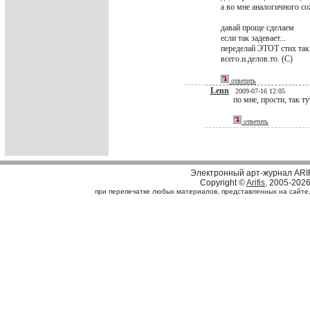
а во мне аналогичного со
давай проще сделаем
если так задевает...
переделай ЭТОТ стих так,
всего.и.делов.то. (С)
ответить
Lenn
2009-07-16 12:05
по мне, прости, так т
ответить
Электронный арт-журнал ARI
Copyright ©
Arifis
, 2005-202
при перепечатке любых материалов, представленных на сайте, с