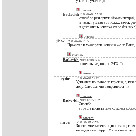
у вас получилось))
ответить
Batkovich
2009-07-08 12:58
спасиб за развёрнутый комментарий, 
а часы... у меня вот тоже... замок р
и даже очень неплохо стало без них :)
ответить
jinok
2009-07-07 20:53
Прочитал и ужоснулси..конечно же не Ваша, в
ответить
Batkovich
2009-07-08 12:58
оооочень надеюсь на ЭТО :))
ответить
seyrios
2009-07-08 16:07
Удивительно, вовсе не грустно, а, каза
делу. Словом, мне понравилось!..)
ответить
Batkovich
2009-07-15 14:23
Спасибо!
в грусть вгонять и не хотелось собсно
ответить
nerpa
2009-07-08 21:56
Знаете, мне кажется, одно дело оргаз
передергивает, брр... Убийственно для