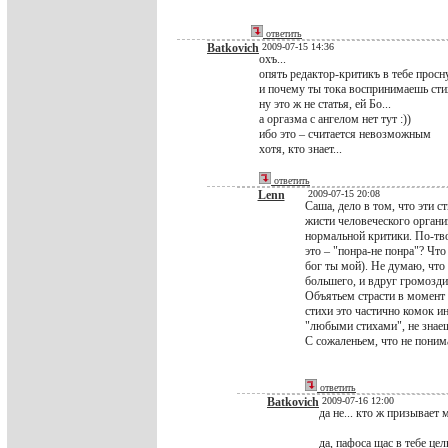
ответить
Batkovich
2009-07-15 14:36
охъ...
опять редактор-критикъ в тебе просну
и почему ты тока воспринимаешь ст
ну это ж не статья, ей Бо...
а оргазма с ангелом нет тут :))
ибо это – считается невозможным
хотя, кто знает...
ответить
Lenn
2009-07-15 20:08
Саша, дело в том, что эти 
жисти человеческого организ
нормальной критики. По-тво
это – "понра-не понра"? Что
бог ты мой). Не думаю, что
большего, и вдруг громозд
Объятьем страсти в момент 
стихи это частично комок и
"любыми стихами", не знаеш
С сожаленьем, что не поним
ответить
Batkovich
2009-07-16 12:00
да не... кто ж призывает 
да, пафоса щас в тебе цел