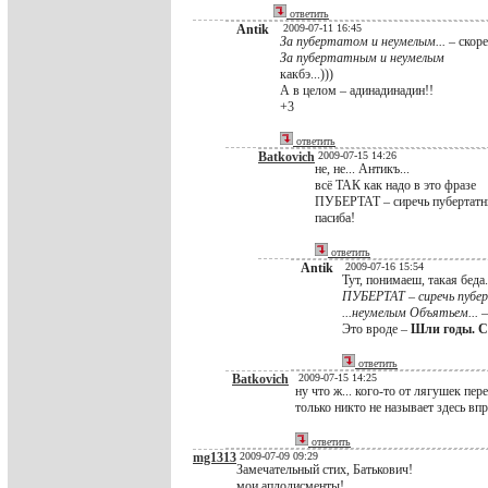
ответить
Antik
2009-07-11 16:45
За пубертатом и неумелым...
– скоре
За пубертатным и неумелым
какбэ...)))
А в целом – адинадинадин!!
+3
ответить
Batkovich
2009-07-15 14:26
не, не... Антикъ...
всё ТАК как надо в это фразе
ПУБЕРТАТ – сиречь пубертатн
пасиба!
ответить
Antik
2009-07-16 15:54
Тут, понимаеш, такая беда.
ПУБЕРТАТ – сиречь пубе
...неумелым Объятьем...
–
Это вроде –
Шли годы. С
ответить
Batkovich
2009-07-15 14:25
ну что ж... кого-то от лягушек пер
только никто не называет здесь вп
ответить
mg1313
2009-07-09 09:29
Замечательный стих, Батькович!
мои аплодисменты!