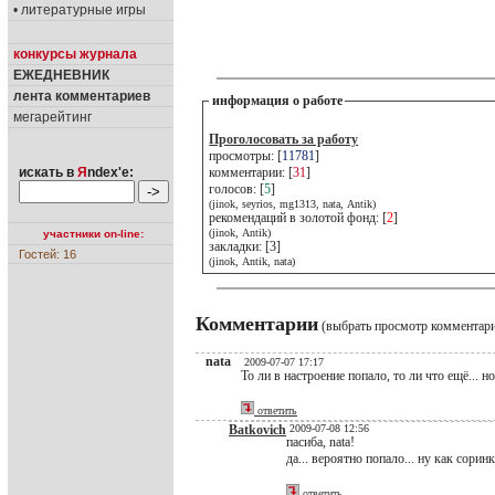
• литературные игры
конкурсы журнала
ЕЖЕДНЕВНИК
лента комментариев
информация о работе
мегарейтинг
Проголосовать за работу
просмотры: [
11781
]
искать в
Я
ndex'е:
комментарии: [
31
]
голосов: [
5
]
(jinok, seyrios, mg1313, nata, Antik)
рекомендаций в золотой фонд: [
2
]
(jinok, Antik)
участники on-line:
закладки: [3]
Гостей: 16
(jinok, Antik, nata)
Комментарии
(выбрать просмотр комментар
nata
2009-07-07 17:17
То ли в настроение попало, то ли что ещё... н
ответить
Batkovich
2009-07-08 12:56
пасиба, nata!
да... вероятно попало... ну как соринка
ответить