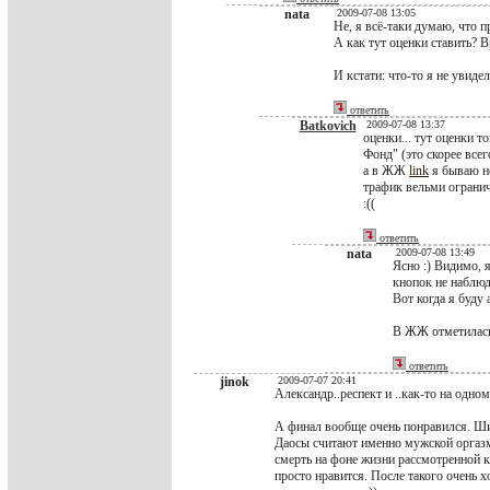
nata
2009-07-08 13:05
Не, я всё-таки думаю, что п
А как тут оценки ставить? В
И кстати: что-то я не увиде
ответить
Batkovich
2009-07-08 13:37
оценки... тут оценки т
Фонд" (это скорее всег
а в ЖЖ
link
я бываю не
трафик вельми огранич
:((
ответить
nata
2009-07-08 13:49
Ясно :) Видимо, 
кнопок не наблюд
Вот когда я буду а
В ЖЖ отметилась 
ответить
jinok
2009-07-07 20:41
Александр..респект и ..как-то на одно
А финал вообще очень понравился. Ш
Даосы считают именно мужской оргазм
смерть на фоне жизни рассмотренной к
просто нравится. После такого очень х