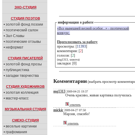
ЭХО-СТУДИЯ
СТУДИЯ ПОЭТОВ
информация о работе
• золотой фонд поэзии
«Bсе нынешней весной особое...» - поэтический
• поэтический салон
конкурс.
• Зал Славы
• поэтические отзывы
Проголосовать за работу
просмотры: [
11393
]
• неформат
комментарии: [
2
]
голосов: [
2
]
СТУДИЯ ПИСАТЕЛЕЙ
(mg1313, urasova)
закладки: [0]
• золотой фонд прозы
• публицистика
• загадки творчества
Комментарии
(выбрать просмотр комментар
СТУДИЯ ХУДОЖНИКОВ
mg1313
2009-04-25 19:37
• золотая коллекция
Очень красиво, живая картинка получилась
• мастер-класс
ответить
МУЗЫКАЛЬНАЯ СТУДИЯ
mickic
2009-04-27 07:50
Марзия, спасибо!
СМЕХО-СТУДИЯ
ответить
• веселые картинки
• графомания