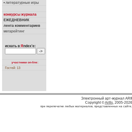
• литературные игры
конкурсы журнала
ЕЖЕДНЕВНИК
лента комментариев
мегарейтинг
искать в
Я
ndex'е:
участники on-line:
Гостей: 13
Электронный арт-журнал ARI
Copyright ©
Arifis
, 2005-202
при перепечатке любых материалов, представленных на сайте, с