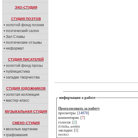
ЭХО-СТУДИЯ
СТУДИЯ ПОЭТОВ
• золотой фонд поэзии
• поэтический салон
• Зал Славы
• поэтические отзывы
• неформат
СТУДИЯ ПИСАТЕЛЕЙ
• золотой фонд прозы
• публицистика
• загадки творчества
СТУДИЯ ХУДОЖНИКОВ
• золотая коллекция
информация о работе
• мастер-класс
Проголосовать за работу
МУЗЫКАЛЬНАЯ СТУДИЯ
просмотры: [
14970
]
комментарии: [
7
]
голосов: [
2
]
СМЕХО-СТУДИЯ
(Uchilka, polekh)
• веселые картинки
закладки: [1]
• графомания
(mickic)