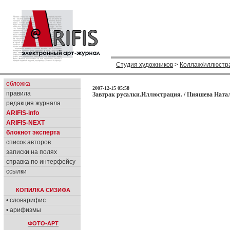
Студия художников
>
Коллаж/иллюстр
обложка
2007-12-15 05:58
правила
Завтрак русалки.Иллюстрация. / Пияшева Натал
редакция журнала
ARIFIS-info
ARIFIS-NEXT
блокнот эксперта
список авторов
записки на полях
справка по интерфейсу
ссылки
КОПИЛКА СИЗИФА
• словарифис
• арифизмы
ФОТО-АРТ