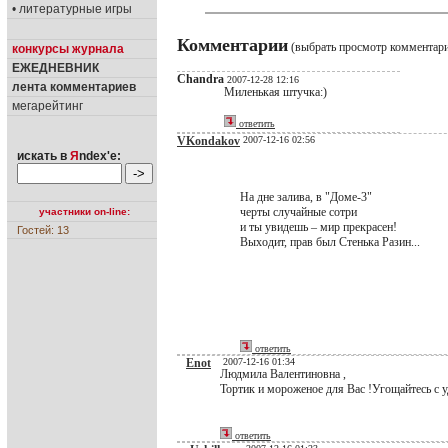
• литературные игры
Комментарии
(выбрать просмотр комментар
конкурсы журнала
ЕЖЕДНЕВНИК
Chandra
2007-12-28 12:16
лента комментариев
Миленькая штучка:)
мегарейтинг
ответить
VKondakov
2007-12-16 02:56
искать в
Я
ndex'е:
На дне залива, в "Доме-3"
черты случайные сотри
участники on-line:
и ты увидешь – мир прекрасен!
Гостей: 13
Выходит, прав был Стенька Разин...
ответить
Enot
2007-12-16 01:34
Людмила Валентиновна ,
Тортик и мороженое для Вас !Угощайтесь с 
ответить