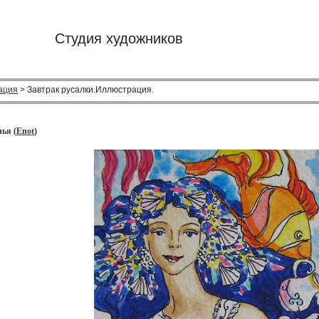
Студия художников
ация
> Завтрак русалки.Иллюстрация.
ья (
Enot
)