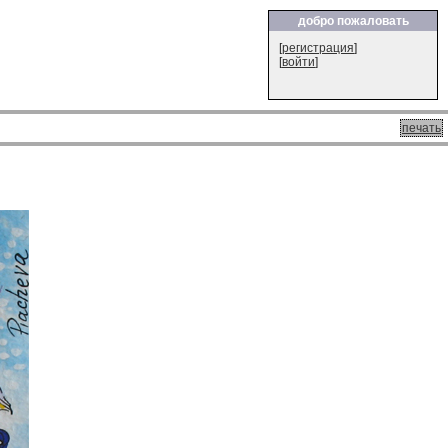
добро пожаловать
[
регистрация
]
[
войти
]
печать