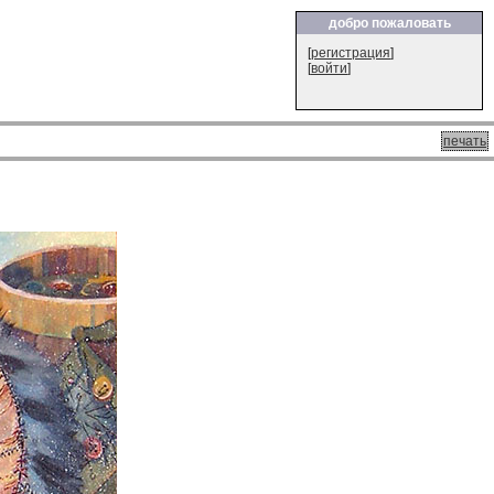
добро пожаловать
[
регистрация
]
[
войти
]
печать