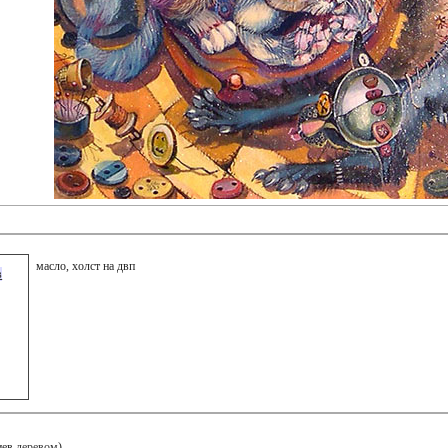
масло, холст на двп
ов
иев
деревом
)