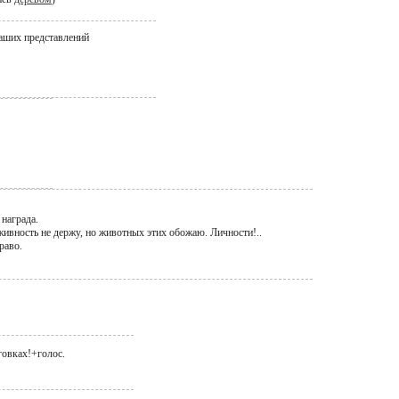
наших представлений
награда.
 живность не держу, но животных этих обожаю. Личности!..
раво.
говках!+голос.