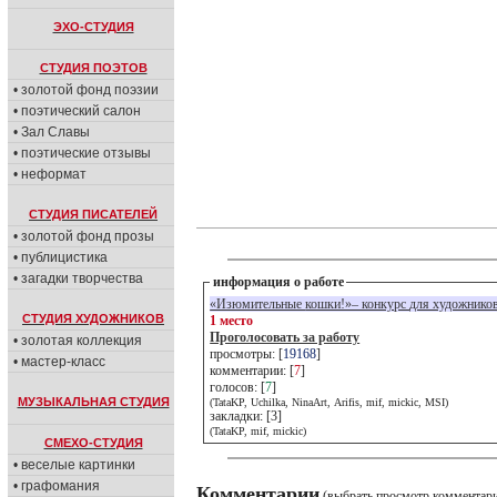
ЭХО-СТУДИЯ
СТУДИЯ ПОЭТОВ
• золотой фонд поэзии
• поэтический салон
• Зал Славы
• поэтические отзывы
• неформат
СТУДИЯ ПИСАТЕЛЕЙ
• золотой фонд прозы
• публицистика
• загадки творчества
информация о работе
«Изюмительные кошки!»– конкурс для художник
СТУДИЯ ХУДОЖНИКОВ
1 место
Проголосовать за работу
• золотая коллекция
просмотры: [
19168
]
• мастер-класс
комментарии: [
7
]
голосов: [
7
]
МУЗЫКАЛЬНАЯ СТУДИЯ
(TataKP, Uchilka, NinaArt, Arifis, mif, mickic, MSI)
закладки: [3]
(TataKP, mif, mickic)
СМЕХО-СТУДИЯ
• веселые картинки
• графомания
Комментарии
(выбрать просмотр комментар