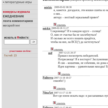
• литературные игры
mickic
2009-03-02 08:30
я, кажется. догадался, эти кошки сшиты из 
конкурсы журнала
о них...
ЕЖЕДНЕВНИК
автору – весёлый зеркальный привет!
лента комментариев
ответить
мегарейтинг
mickic
2009-02-26 11:27
Сокровища!! И в каждом круге – солнце!
О, нам от счастья бы не захлебнуться!
искать в
Я
ndex'е:
И сколько же всего пошить придётся,
чтобы на них, на ВСЕ(!) да застегнуться!
ответить
участники on-line:
mif
2007-12-25 20:37
Гостей: 23
Пришел посмотреть победителей.
Потрясающе! Я в восторге! Заслуженная 
Я сам – кошатник, не собачник, но дома
Идея картины – удивительная находка! Б
ответить
Palitrrra
2007-11-18 18:57
спасибо!:)
ответить
NinaArt
2007-11-17 12:30
Вот где изюм искать надо: в рассыпанных пу
ответить
Palitrrra
2007-11-17 00:43