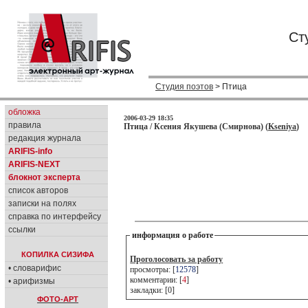
Ст
Студия поэтов
> Птица
обложка
2006-03-29 18:35
правила
Птица / Ксения Якушева (Смирнова) (
Kseniya
)
редакция журнала
ARIFIS-info
ARIFIS-NEXT
блокнот эксперта
список авторов
записки на полях
справка по интерфейсу
ссылки
информация о работе
КОПИЛКА СИЗИФА
Проголосовать за работу
• словарифис
просмотры: [
12578
]
комментарии: [
4
]
• арифизмы
закладки: [0]
ФОТО-АРТ