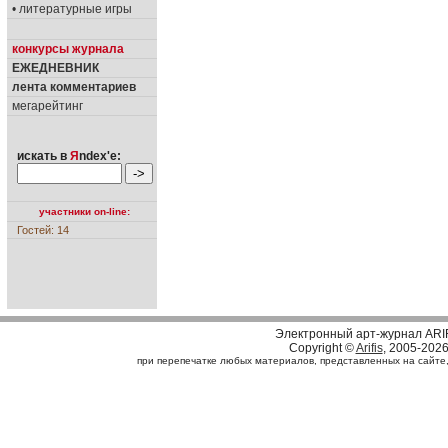
• литературные игры
конкурсы журнала
ЕЖЕДНЕВНИК
лента комментариев
мегарейтинг
искать в
Я
ndex'е:
участники on-line:
Гостей: 14
Электронный арт-журнал ARI
Copyright ©
Arifis
, 2005-202
при перепечатке любых материалов, представленных на сайте, с