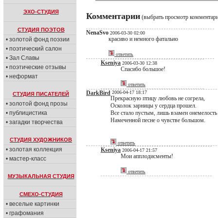
ЭХО-СТУДИЯ
Комментарии
(выбрать просмотр комментар
СТУДИЯ ПОЭТОВ
NenaSvo
2006-03-30 02:00
красиво и немного фатально
• золотой фонд поэзии
• поэтический салон
ответить
• Зал Славы
Kseniya
2006-03-30 12:38
• поэтические отзывы
Спасибо большое!
• неформат
ответить
DarkBird
2006-04-17 18:17
СТУДИЯ ПИСАТЕЛЕЙ
Прекрасную птицу любовь не согрела,
• золотой фонд прозы
Осколок зарницы у сердца прошел.
• публицистика
Все стало пустым, лишь взамен онемелость
Намеченной песне о чувстве большом.
• загадки творчества
СТУДИЯ ХУДОЖНИКОВ
ответить
• золотая коллекция
Kseniya
2006-04-17 21:57
Мои апплодисменты!
• мастер-класс
ответить
МУЗЫКАЛЬНАЯ СТУДИЯ
СМЕХО-СТУДИЯ
• веселые картинки
• графомания