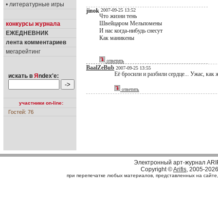
• литературные игры
jinok
2007-09-25 13:52
Что жизни тень
Швейцаром Мельпомены
конкурсы журнала
И нас когда-нибудь снесут
ЕЖЕДНЕВНИК
Как маникены
лента комментариев
мегарейтинг
ответить
BaalZeBub
2007-09-25 13:55
Её бросили и разбили сердце... Ужас, как 
искать в
Я
ndex'е:
ответить
участники on-line:
Гостей: 76
Электронный арт-журнал ARI
Copyright ©
Arifis
, 2005-202
при перепечатке любых материалов, представленных на сайте, с