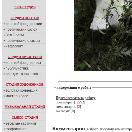
ЭХО-СТУДИЯ
СТУДИЯ ПОЭТОВ
• золотой фонд поэзии
• поэтический салон
• Зал Славы
• поэтические отзывы
• неформат
СТУДИЯ ПИСАТЕЛЕЙ
• золотой фонд прозы
• публицистика
• загадки творчества
СТУДИЯ ХУДОЖНИКОВ
информация о работе
• золотая коллекция
• мастер-класс
Проголосовать за работу
просмотры: [
12292
]
комментарии: [
2
]
МУЗЫКАЛЬНАЯ СТУДИЯ
закладки: [0]
СМЕХО-СТУДИЯ
• веселые картинки
Комментарии
• графомания
(выбрать просмотр комментар