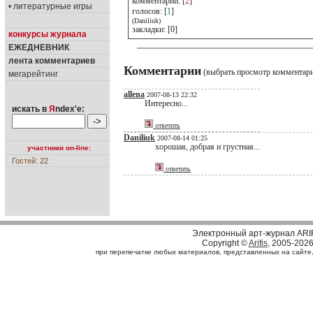
комментарии: [
2
]
• литературные игры
голосов: [
1
]
(Daniliuk)
закладки: [0]
конкурсы журнала
ЕЖЕДНЕВНИК
лента комментариев
Комментарии
(выбрать просмотр комментар
мегарейтинг
allena
2007-08-13 22:32
Интересно...
искать в
Я
ndex'е:
ответить
Daniliuk
2007-08-14 01:25
хорошая, добрая и грустная...
участники on-line:
Гостей: 22
ответить
Электронный арт-журнал ARI
Copyright ©
Arifis
, 2005-202
при перепечатке любых материалов, представленных на сайте, с