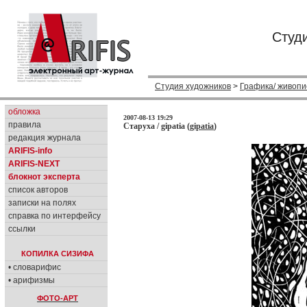
Студ
Студия художников
>
Графика/ живопи
обложка
2007-08-13 19:29
правила
Старуха / gipatia (
gipatia
)
редакция журнала
ARIFIS-info
ARIFIS-NEXT
блокнот эксперта
список авторов
записки на полях
справка по интерфейсу
ссылки
КОПИЛКА СИЗИФА
• словарифис
• арифизмы
ФОТО-АРТ